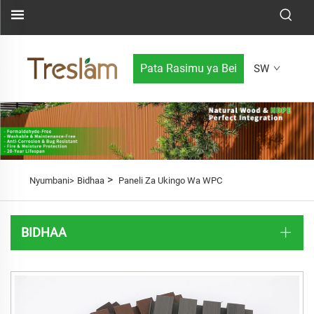
Pata Rasimu ya Bei
SW
>
Nyumbani>
Bidhaa
Paneli Za Ukingo Wa WPC
BIDHAA