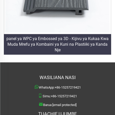
panel ya WPC ya Embossed ya 3D - Kijivu ya Kukaa Kwa
Muda Mrefu ya Kombaini ya Kuni na Plastiiki ya Kanda
Nje
WASILIANA NASI
WhatsApp:
+86-15257219421
Simu:
+86-15257219421
Barua:
[email protected]
TUACHIE UJUMBE