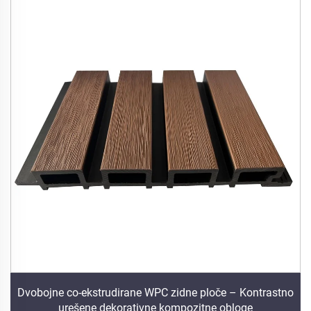
Dvobojne co-ekstrudirane WPC zidne ploče – Kontrastno
urešene dekorativne kompozitne obloge