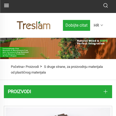
Dobijte citat
HR
>
Početna>
Proizvodi
S druge strane, za proizvodnju materijala
od plastičnog materijala
PROIZVODI