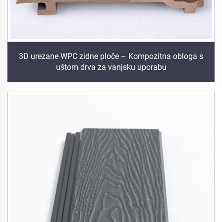
3D urezane WPC zidne ploče – Kompozitna obloga s
uštom drva za vanjsku uporabu