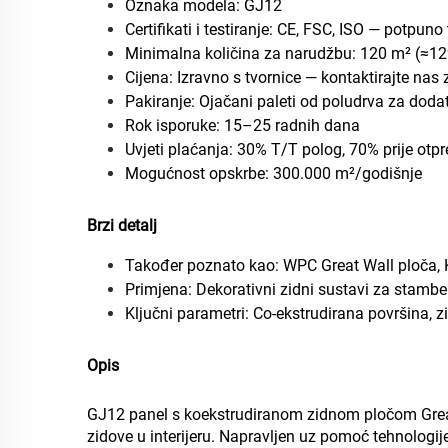
Oznaka modela: GJ12
Certifikati i testiranje: CE, FSC, ISO — potpu
Minimalna količina za narudžbu: 120 m² (≈1
Cijena: Izravno s tvornice — kontaktirajte nas
Pakiranje: Ojačani paleti od poludrva za doda
Rok isporuke: 15–25 radnih dana
Uvjeti plaćanja: 30% T/T polog, 70% prije ot
Mogućnost opskrbe: 300.000 m²/godišnje
Brzi detalj
Također poznato kao: WPC Great Wall ploča,
Primjena: Dekorativni zidni sustavi za stambe
Ključni parametri: Co-ekstrudirana površina, z
Opis
GJ12 panel s koekstrudiranom zidnom pločom Great W
zidove u interijeru. Napravljen uz pomoć tehnologije