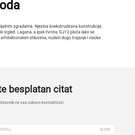
voda
ijalnim zgradama. Njezina koekstrudirana konstrukcija
ski izgled. Lagana, a ipak čvrsta, GJ12 ploča lako se
 arhitektonskim stilovima, nudeći dugo trajanje i visoke
te besplatan citat
stavnik će vas uskoro kontaktirati.
0/100