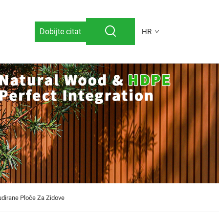
Dobijte citat
HR
udirane Ploče Za Zidove