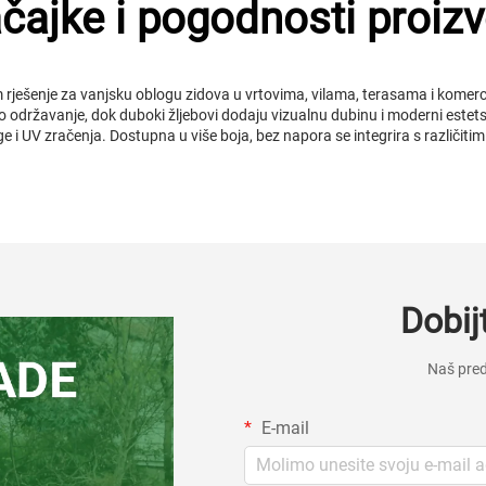
čajke i pogodnosti proiz
ješenje za vanjsku oblogu zidova u vrtovima, vilama, terasama i komerc
sko održavanje, dok duboki žljebovi dodaju vizualnu dubinu i moderni estet
e i UV zračenja. Dostupna u više boja, bez napora se integrira s različitim
Dobij
Naš pred
E-mail