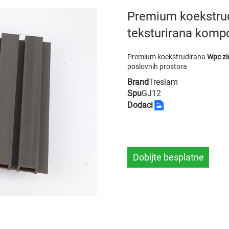
Premium koekstrud
teksturirana kompo
Premium koekstrudirana
Wpc zi
poslovnih prostora
Brand
Treslam
Spu
GJ12
Dodaci
Dobijte besplatne
uzorke