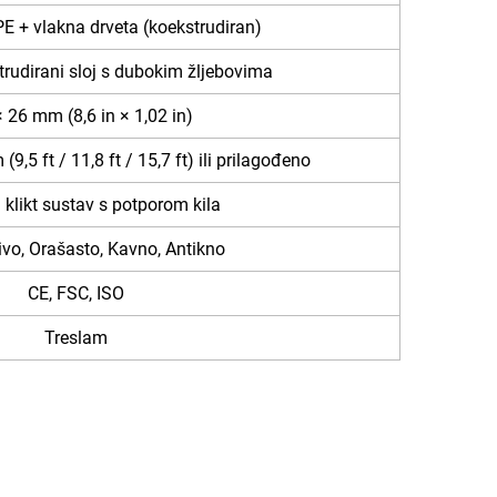
 + vlakna drveta (koekstrudiran)
rudirani sloj s dubokim žljebovima
 26 mm (8,6 in × 1,02 in)
(9,5 ft / 11,8 ft / 15,7 ft) ili prilagođeno
li klikt sustav s potporom kila
ivo, Orašasto, Kavno, Antikno
CE, FSC, ISO
Treslam