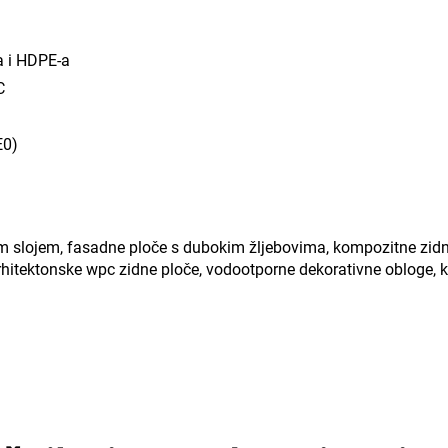
u
va i HDPE-a
C
E0)
im slojem, fasadne ploče s dubokim žljebovima, kompozitne zid
, arhitektonske wpc zidne ploče, vodootporne dekorativne obloge