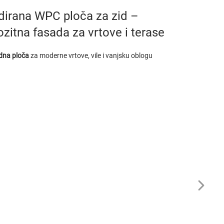
irana WPC ploča za zid –
zitna fasada za vrtove i terase
dna ploča
za moderne vrtove, vile i vanjsku oblogu