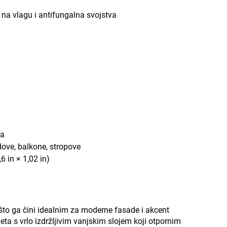
t na vlagu i antifungalna svojstva
ka
dove, balkone, stropove
6 in × 1,02 in)
što ga čini idealnim za moderne fasade i akcent
eta s vrlo izdržljivim vanjskim slojem koji otpornim