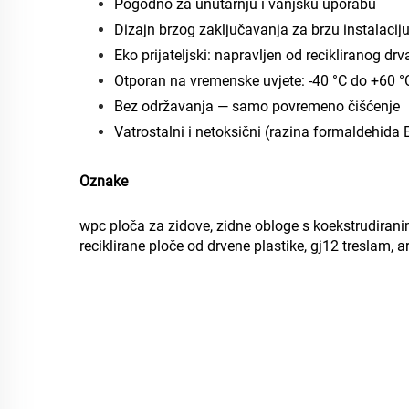
Pogodno za unutarnju i vanjsku uporabu
Dizajn brzog zaključavanja za brzu instalacij
Eko prijateljski: napravljen od recikliranog dr
Otporan na vremenske uvjete: -40 °C do +60 °
Bez održavanja — samo povremeno čišćenje
Vatrostalni i netoksični (razina formaldehida 
Oznake
wpc ploča za zidove, zidne obloge s koekstrudiran
reciklirane ploče od drvene plastike, gj12 treslam