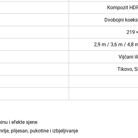
Kompozit HDPE
Dvobojni koekst
219 ×
2,9 m / 3,6 m / 4,8 m 
Vijčani i
Tikovo, S
inu i efekte sjene
je, plijesan, pukotine i izbjeljivanje