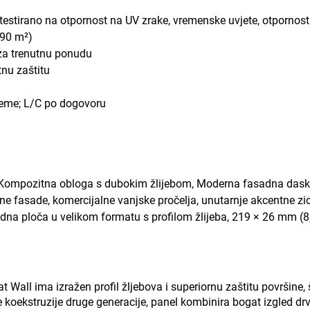
no testirano na otpornost na UV zrake, vremenske uvjete, otpornos
290 m²)
 za trenutnu ponudu
tnu zaštitu
preme; L/C po dogovoru
 Kompozitna obloga s dubokim žlijebom, Moderna fasadna das
ne fasade, komercijalne vanjske pročelja, unutarnje akcentne zi
idna ploča u velikom formatu s profilom žlijeba, 219 × 26 mm (8,
all ima izražen profil žljebova i superiornu zaštitu površine, 
 koekstruzije druge generacije, panel kombinira bogat izgled drv