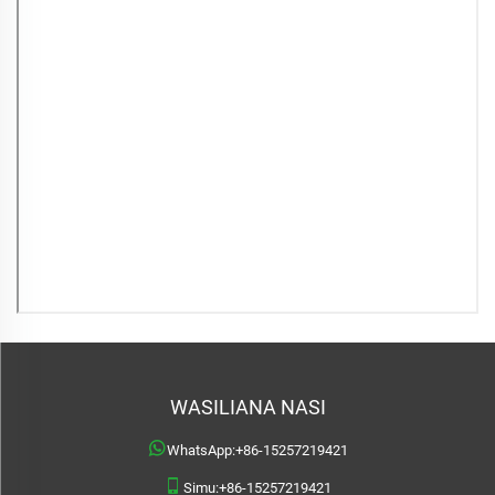
WASILIANA NASI
WhatsApp:
+86-15257219421
Simu:
+86-15257219421