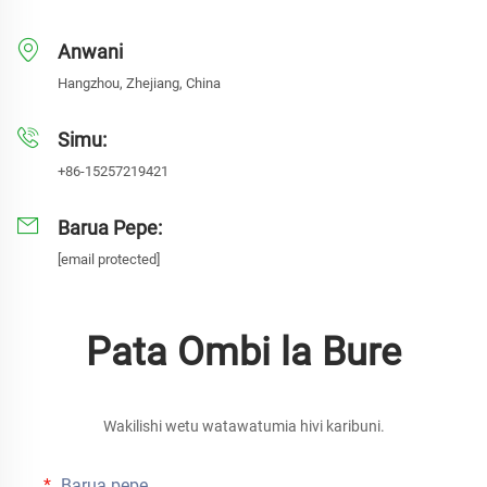
Anwani
Hangzhou, Zhejiang, China
Simu:
+86-15257219421
Barua Pepe:
[email protected]
Pata Ombi la Bure
Wakilishi wetu watawatumia hivi karibuni.
Barua pepe