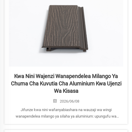
Kwa Nini Wajenzi Wanapendelea Milango Ya
Chuma Cha Kuvutia Cha Aluminium Kwa Ujenzi
Wa Kisasa
2026/06/08
Jifunze kwa nini wafanyabiashara na wauzaji wa wingi
wanapendelea milango ya silaha ya aluminium: upungufu wa
uvamizi, uwezo wa kusakinisha kwa urahisi, ufanisi wa nishati na
uсовместимости na WPC. Pata maelezo ya kuzingatia mahitaji ya