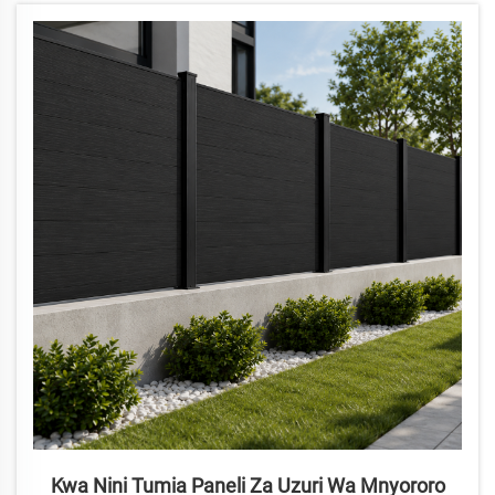
mabasi ya WPC na paneli za ukuta kwa bei ya uzalishaji, ubadilishaji
kamili, usafirishaji wa mlango-kwa-mlango na msaada wa wauzaji.
Tunatafuta washirika wa usambazaji nchini Australia na eneo la
Asia-Pasifiki.
Kwa Nini Tumia Paneli Za Uzuri Wa Mnyororo