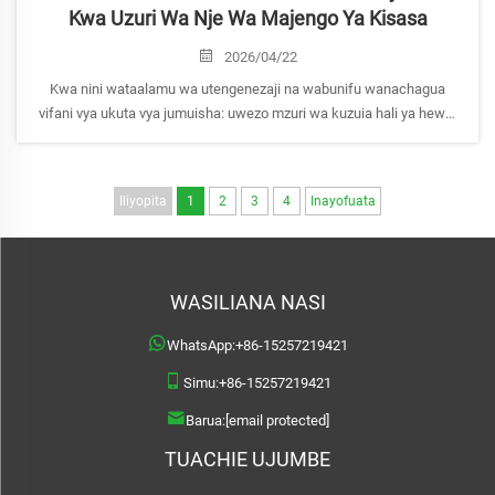
Kwa Uzuri Wa Nje Wa Majengo Ya Kisasa
2026/04/22
Kwa nini wataalamu wa utengenezaji na wabunifu wanachagua
vifani vya ukuta vya jumuisha: uwezo mzuri wa kuzuia hali ya hewa,
ustawi, uwezo wa kubadilisha muundo, utunzaji mdogo, na faida ya
mali (ROI) katika muda mrefu. Jifunze manufaa.
Iliyopita
1
2
3
4
Inayofuata
WASILIANA NASI
WhatsApp:
+86-15257219421
Simu:
+86-15257219421
Barua:
[email protected]
TUACHIE UJUMBE