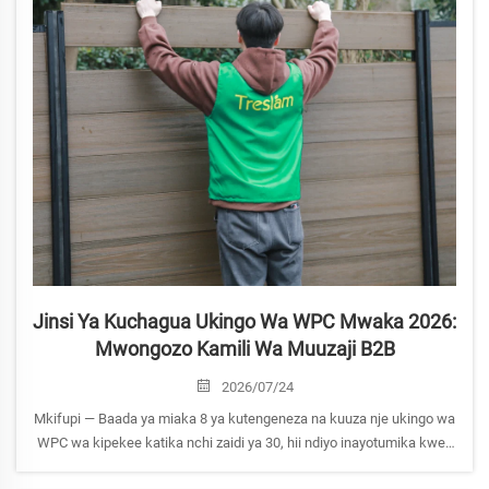
Jinsi Ya Kuchagua Ukingo Wa WPC Mwaka 2026:
Mwongozo Kamili Wa Muuzaji B2B
2026/07/24
Mkifupi — Baada ya miaka 8 ya kutengeneza na kuuza nje ukingo wa
WPC wa kipekee katika nchi zaidi ya 30, hii ndiyo inayotumika kweli
wakati wa kuchagua ukingo wa WPC. Tafuta paneli za pamoja-