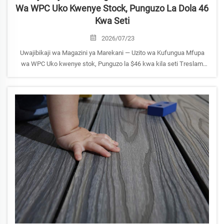
Wa WPC Uko Kwenye Stock, Punguzo La Dola 46
Kwa Seti
2026/07/23
Uwajibikaji wa Magazini ya Marekani — Uzito wa Kufungua Mfupa
wa WPC Uko kwenye stok, Punguzo la $46 kwa kila seti Treslam
inaanza ujenzi wa kipindi cha mapunda katika magazini yake ya
Marekani matatu. Kutoka sasa hadi Oktoba 1, 2026, paneli zote za
mfupa wa WPC zinazopatikana kwenye stok zinapatikana kwa
punguzo la kilele...