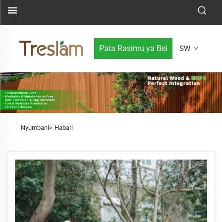
Pata Rasimu ya Bei
SW
Nyumbani>
Habari