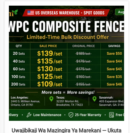
kuondoka zenye nguzo ya polyme ya kulinda yenye upana wa
milimita 0.3 au zaidi, uhakikie CE/Intertek...
Uwajibikaji Wa Mazingira Ya Marekani — Ukuta