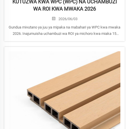
KUTUZWA KWA WPC (WPC) NA UCHAMBUZI
WA ROI KWA MWAKA 2026
2026/06/03
Gundua mivutano ya juu ya mipaka na mabahari ya WPC kwa mwaka
2026. Inajumuisha uchambuzi wa ROI ya michoro kwa miaka 15
kuhusu gharama za michoro kimaisha kwa kulingana na miti,
utambulisho wa uwezekano wa moto, na mawazo ya ubunifu wa
kisasa.