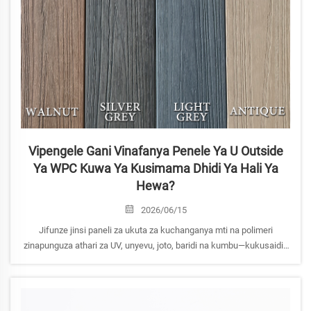
Vipengele Gani Vinafanya Penele Ya U Outside
Ya WPC Kuwa Ya Kusimama Dhidi Ya Hali Ya
Hewa?
2026/06/15
Jifunze jinsi paneli za ukuta za kuchanganya mti na polimeri
zinapunguza athari za UV, unyevu, joto, baridi na kumbu—kukusaidia
kuongeza uthabiti kwa wajenzi na wahandisi. Jifunze sababu
zinazofanya zizidi kwenye ubora.