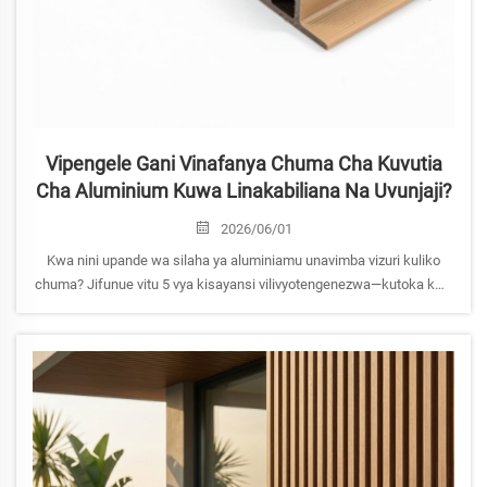
Vipengele Gani Vinafanya Chuma Cha Kuvutia
Cha Aluminium Kuwa Linakabiliana Na Uvunjaji?
2026/06/01
Kwa nini upande wa silaha ya aluminiamu unavimba vizuri kuliko
chuma? Jifunue vitu 5 vya kisayansi vilivyotengenezwa—kutoka kwa
nguzo za oksidi zinazojitengeneza tena hadi usafirishaji na ubunifu
wa silaha. Fanya maamuzi ya biashara kwa ujasiri sasa.