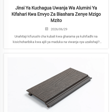
Jinsi Ya Kuchagua Uwanja Wa Alumini Ya
Kifahari Kwa Envyo Za Biashara Zenye Mzigo
Mzito
2026/06/29
Unahitaji kifurushi cha kubali kwa gharama ya kuhifadhi na
kisichoharibika kwa ajili ya maduka na viwanja vya uzalishaji?
Jifunze jinsi ya kuchagua kifurushi cha chuma cha aluminium
kinachofaa kwa uwezo wa kusakinisha, usalama na faida ya malipo.
Pata sasa vigezo vya kuchagua kwa biashara kwa biashara kutoka
wataalamu.