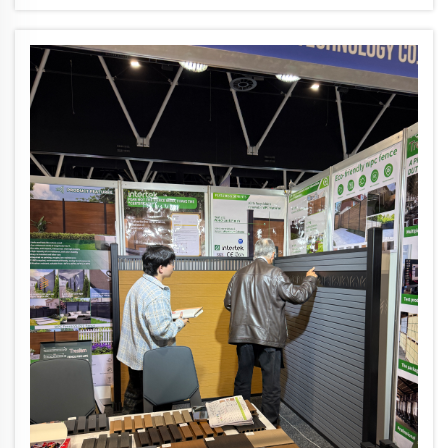
Jifunze jinsi ya kipanga cha plastiki na jiwe cha pamoja kinavyotoa
uimarishaji, usalama, na uzuri wa juu—pamoja na taarifa za faida ya
mali (ROI). Pata orodha yako ya maelezo sasa.