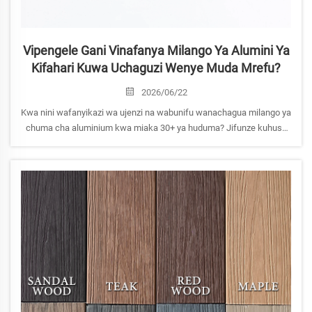
Vipengele Gani Vinafanya Milango Ya Alumini Ya
Kifahari Kuwa Uchaguzi Wenye Muda Mrefu?
2026/06/22
Kwa nini wafanyikazi wa ujenzi na wabunifu wanachagua milango ya
chuma cha aluminium kwa miaka 30+ ya huduma? Jifunze kuhusu
upungufu wa ukatilifu, utaratibu mdogo, ubora wa kudumu katika
hali ya hewa na faida ya malipo. Pata orodha ya vitambulisho vya
maelezo sasa.