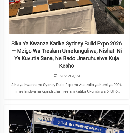
Siku Ya Kwanza Katika Sydney Build Expo 2026
— Mzigo Wa Treslam Umefunguliwa, Nishati Ni
Ya Kuvutia Sana, Na Bado Unaruhusiwa Kuja
Kesho
2026/04/29
Siku ya kwanza ya Sydney Build Expo ya Australia ya kumi ya 2026
imeshindwa na kipindi cha Treslam katika Ukumbi wa 6, UH6
kinaishi. Wakujenga, wauzaji wa usambazaji, na wateja wa biashara
wanakwenda hapa ili kuchunguza mifence yetu ya composite,
mabanda ya WPC, na mabandiko ya ukuta. Jiunge nasi kesho, Aprili
30, ICC Sydney.