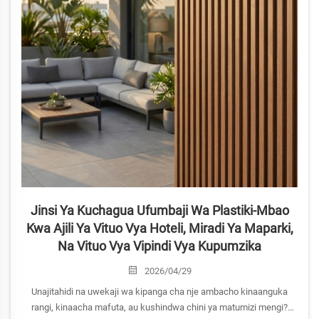
Jinsi Ya Kuchagua Ufumbaji Wa Plastiki-Mbao
Kwa Ajili Ya Vituo Vya Hoteli, Miradi Ya Maparki,
Na Vituo Vya Vipindi Vya Kupumzika
2026/04/29
Unajitahidi na uwekaji wa kipanga cha nje ambacho kinaanguka
rangi, kinaacha mafuta, au kushindwa chini ya matumizi mengi?