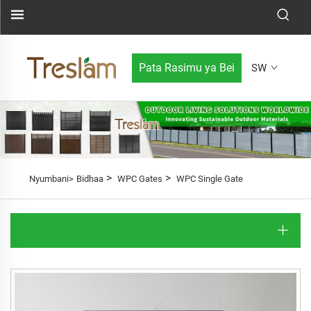
Pata Rasimu ya Bei
SW
>
>
Nyumbani>
Bidhaa
WPC Gates
WPC Single Gate