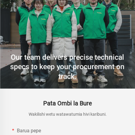
Pata Ombi la Bure
Wakilishi wetu watawatumia hivi karibuni.
Barua pepe