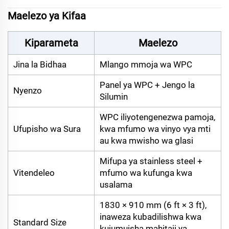
Maelezo ya Kifaa
Kiparameta
Maelezo
Jina la Bidhaa
Mlango mmoja wa WPC
Panel ya WPC + Jengo la
Nyenzo
Silumin
WPC iliyotengenezwa pamoja,
Ufupisho wa Sura
kwa mfumo wa vinyo vya mti
au kwa mwisho wa glasi
Mifupa ya stainless steel +
Vitendeleo
mfumo wa kufunga kwa
usalama
1830 × 910 mm (6 ft × 3 ft),
inaweza kubadilishwa kwa
Standard Size
kujumuisha mahitaji ya