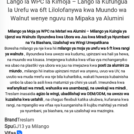
Lango la WPC la Kimoja – Lango la Kufungua
la Urefu wa 6ft Lilolofanywa kwa Muundo wa
Walnut wenye nguvu na Mipaka ya Alumini
Milango ya Moja ya WPC na Mstari wa Alumini – Milango ya Kuingia ya
Ujenzi wa Walnuts Iliyoundwa kwa Ubora wa Juu kwa Miradi ya Nyumbani
na Ya Biashara, Uzalishaji wa Wingi Umepatikana
Boresha milango ya nje kwa hii
milango ya moja ya urefu wa 6 ft kwa rangi
ya walnuts
, iliyoundwa kwa uwezo wa kudumu, upinzani wa hali ya hewa,
na muundo wa kisasa. Imejengwa kutoka kwa vifaa vya mchanganyiko
wa ubao na plastiki vya ubora wa juu na imejazwa kwa
posti za alumini za
miundo
, milango hii inatoa upinzani mzuri wa unyevu, uvuo wa UV, na
uvutio wa muda mrefu wa nje bila kuharibika, wakati huweza kubainisha
umbo la ubao la asili kwa matumizi ya chini ya usafi. Imeundwa kwa
wafanyikazi wa mradi, wahusika wa usambazaji, na uwekaji wa miradi
,
Treslam inasaidia
agizo la wingi, ubadilishaji wa OEM/ODM, na uwezo wa
kuzalisha kwa ustahili
, na chaguo flexibuli katika ukubwa, kufanana kwa
rangi, na mpangilio wa vifaa vya kuunganisha ili kujibu mahitaji ya miradi
ya nyumbani, ya biashara, na ya uzalishaji wa mazingira.
Brand
Treslam
Spu
GJ13 ya Milango
Vifaa