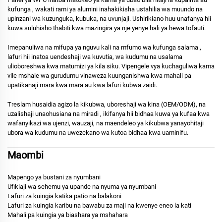
kufunga
, wakati rami ya alumini inahakikisha ustahilia wa muundo na
upinzani wa kuzunguka, kubuka, na uvunjaji. Ushirikiano huu unafanya hii
kuwa suluhisho thabiti kwa mazingira ya nje yenye hali ya hewa tofauti.
Imepanuliwa na
mifupa ya nguvu kali na mfumo wa kufunga salama
,
lafuri hii inatoa uendeshaji wa kuvutia, wa kudumu na usalama
ulioboreshwa kwa matumizi ya kila siku. Vipengele vya kuchaguliwa kama
vile
mshale wa gurudumu
vinaweza kuunganishwa kwa mahali pa
upatikanaji mara kwa mara au kwa lafuri kubwa zaidi.
Treslam husaidia
agizo la kikubwa, uboreshaji wa kina (OEM/ODM), na
uzalishaji unaohusiana na miradi
, ikifanya hii bidhaa kuwa ya kufaa kwa
wafanyikazi wa ujenzi, wauzaji, na maendeleo ya kikubwa yanayohitaji
ubora wa kudumu na uwezekano wa kutoa bidhaa kwa uaminifu.
Maombi
Mapengo ya bustani za nyumbani
Ufikiaji wa sehemu ya upande na nyuma ya nyumbani
Lafuri za kuingia katika patio na balakoni
Lafuri za kuingia karibu na bawabu za maji na kwenye eneo la kati
Mahali pa kuingia ya biashara ya mshahara