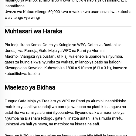
Mipango ya Malipo:
achilio la 30% kwa T/T, 70% kabla ya usafirisho; L/C
inapatikana
Uwezo wa Kutoa:
vitengo 60,000 kwa mwaka kwa usambazaji wa kutosha
wa vitengo vya wingi
Muhtasari wa Haraka
Pia Inajulikana Kama:
Gates ya Kuingia ya WPC, Gates za Bustani za
Uundaji wa Pamoja, Gate Moja ya WPC na Rami ya Alumini
Maombi:
Viangazi vya bustani, ufikiaji wa eneo la upande wa nyumba,
gates za kuingia kwa nyumba za wakazi, milango ya patio na balconi
Kiwango cha Kawaida:
Kuhesabika 1830 × 910 mm (6 ft × 3 ft), inaweza
kubadilishwa kabisa
Maelezo ya Bidhaa
Funguo
Gate Moja ya Treslam ya WPC na Rami ya Alumini
inashirikisha
matokeo ya asili ya uundaji wa pamoja wa ubao na plastiki na nguvu na
ustahilia wa rami ya alumini iliyopandwa. Iliyoundwa kwa
maombile ya
Nyumba na Biashara Ndogo
, gate hii inatoa ustahilia wa muda mrefu,
upinzani wa hali ya hewa, na matokeo ya kisasa na safi.
Panel ya WPC inatoa
matokeo ya kama ya ubao bila hitaji la kupainta au