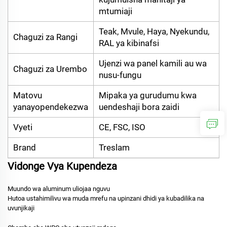
mtumiaji
Teak, Mvule, Haya, Nyekundu,
Chaguzi za Rangi
RAL ya kibinafsi
Ujenzi wa panel kamili au wa
Chaguzi za Urembo
nusu-fungu
Matovu
Mipaka ya gurudumu kwa
yanayopendekezwa
uendeshaji bora zaidi
Vyeti
CE, FSC, ISO
Brand
Treslam
Vidonge Vya Kupendeza
Muundo wa aluminum uliojaa nguvu
Hutoa ustahimilivu wa muda mrefu na upinzani dhidi ya kubadilika na
uvunjikaji