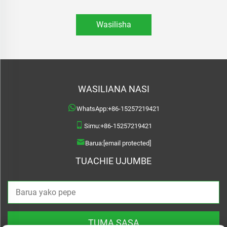
Wasilisha
WASILIANA NASI
WhatsApp:
+86-15257219421
Simu:
+86-15257219421
Barua:
[email protected]
TUACHIE UJUMBE
TUMA SASA