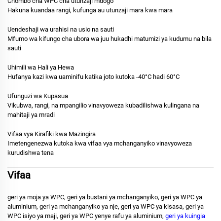
Chombo cha WPC cha utunzaji mdogo
Hakuna kuandaa rangi, kufunga au utunzaji mara kwa mara
Uendeshaji wa urahisi na usio na sauti
Mfumo wa kifungo cha ubora wa juu hukadhi matumizi ya kudumu na bila
sauti
Uhimili wa Hali ya Hewa
Hufanya kazi kwa uaminifu katika joto kutoka -40°C hadi 60°C
Ufunguzi wa Kupasua
Vikubwa, rangi, na mpangilio vinavyoweza kubadilishwa kulingana na
mahitaji ya mradi
Vifaa vya Kirafiki kwa Mazingira
Imetengenezwa kutoka kwa vifaa vya mchanganyiko vinavyoweza
kurudishwa tena
Vifaa
geri ya moja ya WPC, geri ya bustani ya mchanganyiko, geri ya WPC ya
aluminium, geri ya mchanganyiko ya nje, geri ya WPC ya kisasa, geri ya
WPC isiyo ya maji, geri ya WPC yenye rafu ya aluminium,
geri ya kuingia