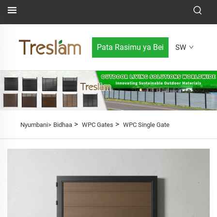
Pata Rasimu ya Bei
SW
>
>
Nyumbani>
Bidhaa
WPC Gates
WPC Single Gate