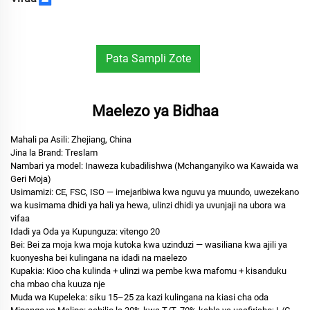
Pata Sampli Zote
Bure
Maelezo ya Bidhaa
Mahali pa Asili:
Zhejiang, China
Jina la Brand:
Treslam
Nambari ya model:
Inaweza kubadilishwa (Mchanganyiko wa Kawaida wa
Geri Moja)
Usimamizi:
CE, FSC, ISO — imejaribiwa kwa nguvu ya muundo, uwezekano
wa kusimama dhidi ya hali ya hewa, ulinzi dhidi ya uvunjaji na ubora wa
vifaa
Idadi ya Oda ya Kupunguza:
vitengo 20
Bei:
Bei za moja kwa moja kutoka kwa uzinduzi — wasiliana kwa ajili ya
kuonyesha bei kulingana na idadi na maelezo
Kupakia:
Kioo cha kulinda + ulinzi wa pembe kwa mafomu + kisanduku
cha mbao cha kuuza nje
Muda wa Kupeleka:
siku 15–25 za kazi kulingana na kiasi cha oda