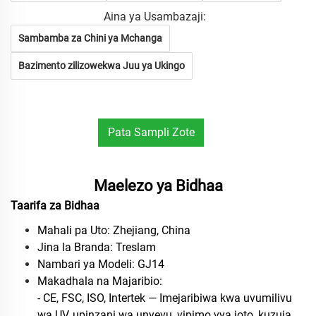
Aina ya Usambazaji:
Sambamba za Chini ya Mchanga
Bazimento zilizowekwa Juu ya Ukingo
Pata Sampli Zote
Bure
Maelezo ya Bidhaa
Taarifa za Bidhaa
Mahali pa Uto: Zhejiang, China
Jina la Branda: Treslam
Nambari ya Modeli: GJ14
Makadhala na Majaribio:
- CE, FSC, ISO, Intertek — Imejaribiwa kwa uvumilivu
wa UV, upinzani wa unyevu, vipimo vya joto, kuzuia