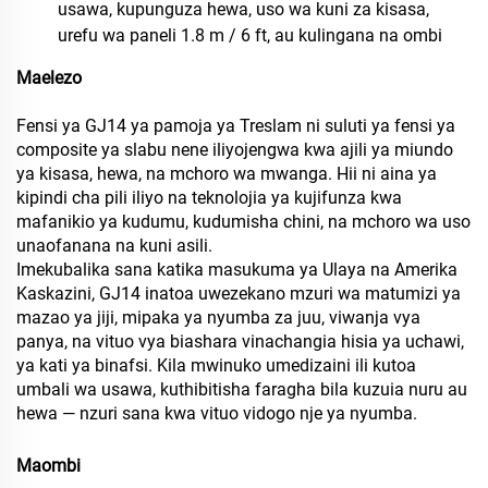
usawa, kupunguza hewa, uso wa kuni za kisasa,
urefu wa paneli 1.8 m / 6 ft, au kulingana na ombi
Maelezo
Fensi ya GJ14 ya pamoja ya Treslam ni suluti ya fensi ya
composite ya slabu nene iliyojengwa kwa ajili ya miundo
ya kisasa, hewa, na mchoro wa mwanga. Hii ni aina ya
kipindi cha pili iliyo na teknolojia ya kujifunza kwa
mafanikio ya kudumu, kudumisha chini, na mchoro wa uso
unaofanana na kuni asili.
Imekubalika sana katika masukuma ya Ulaya na Amerika
Kaskazini, GJ14 inatoa uwezekano mzuri wa matumizi ya
mazao ya jiji, mipaka ya nyumba za juu, viwanja vya
panya, na vituo vya biashara vinachangia hisia ya uchawi,
ya kati ya binafsi. Kila mwinuko umedizaini ili kutoa
umbali wa usawa, kuthibitisha faragha bila kuzuia nuru au
hewa — nzuri sana kwa vituo vidogo nje ya nyumba.
Maombi