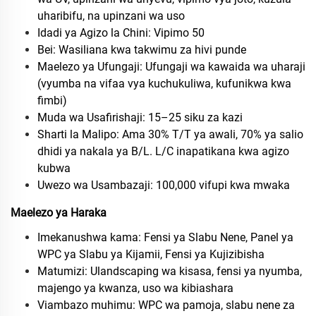
uharibifu, na upinzani wa uso
Idadi ya Agizo la Chini: Vipimo 50
Bei: Wasiliana kwa takwimu za hivi punde
Maelezo ya Ufungaji: Ufungaji wa kawaida wa uharaji
(vyumba na vifaa vya kuchukuliwa, kufunikwa kwa
fimbi)
Muda wa Usafirishaji: 15–25 siku za kazi
Sharti la Malipo: Ama 30% T/T ya awali, 70% ya salio
dhidi ya nakala ya B/L. L/C inapatikana kwa agizo
kubwa
Uwezo wa Usambazaji: 100,000 vifupi kwa mwaka
Maelezo ya Haraka
Imekanushwa kama: Fensi ya Slabu Nene, Panel ya
WPC ya Slabu ya Kijamii, Fensi ya Kujizibisha
Matumizi: Ulandscaping wa kisasa, fensi ya nyumba,
majengo ya kwanza, uso wa kibiashara
Viambazo muhimu: WPC wa pamoja, slabu nene za