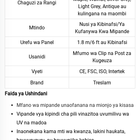
Chaguzi za Rangi
Light Grey, Antique au
kulingana na maombi
Nusi ya Kibinafsi/Ya
Mtindo
Kufanywa Kwa Mipande
Urefu wa Panel
1.8 m/6 ft au Kibinafsi
Mfumo wa Clip na Post za
Usanidi
Kugeuza
Vyeti
CE, FSC, ISO, Intertek
Brand
Treslam
Faida ya Ushindani
Mfano wa mipande unaofanana na mionjo ya kisasa
Vipande vya kipindi cha pili vinazitoa uvumilivu wa
UV na madoa
Inaonekana kama mti wa kwanza, lakini haukata,