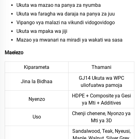
Ukuta wa mazao na panya za nyumba
Ukuta wa faragha wa daraja na panya za juu
Vipango vya malazi na vikundi vidogovidogo
Ukuta wa mpaka wa jiji
Mazao ya mwanari na miradi ya wakati wa sasa
Maelezo
Kiparameta
Thamani
GJ14 Ukuta wa WPC
Jina la Bidhaa
uliofuatwa pamoja
HDPE + Composite ya Gesi
Nyenzo
ya Mti + Additives
Chenji chenene, Nyonzo ya
Uso
Mti ya 3D
Sandalwood, Teak, Nyeusi,
Maple, Walnut, Silver Grey,