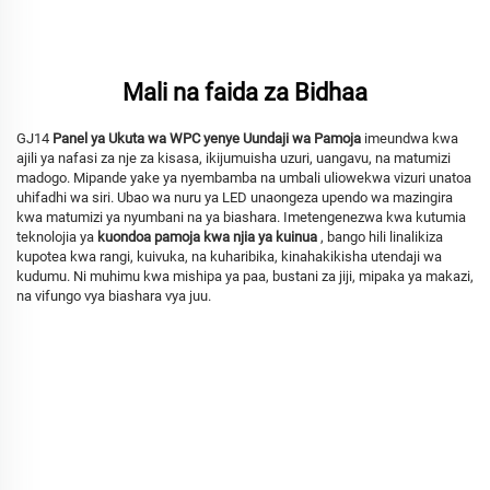
Mali na faida za Bidhaa
GJ14
Panel ya Ukuta wa WPC yenye Uundaji wa Pamoja
imeundwa kwa
ajili ya nafasi za nje za kisasa, ikijumuisha uzuri, uangavu, na matumizi
madogo. Mipande yake ya nyembamba na umbali uliowekwa vizuri unatoa
uhifadhi wa siri. Ubao wa nuru ya LED unaongeza upendo wa mazingira
kwa matumizi ya nyumbani na ya biashara. Imetengenezwa kwa kutumia
teknolojia ya
kuondoa pamoja kwa njia ya kuinua
, bango hili linalikiza
kupotea kwa rangi, kuivuka, na kuharibika, kinahakikisha utendaji wa
kudumu. Ni muhimu kwa mishipa ya paa, bustani za jiji, mipaka ya makazi,
na vifungo vya biashara vya juu.