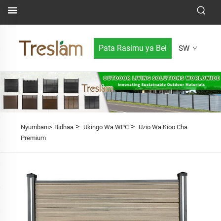
Pata Rasimu ya Bei
SW
>
>
Nyumbani>
Bidhaa
Ukingo Wa WPC
Uzio Wa Kioo Cha
Premium