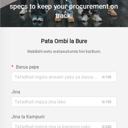
Pata Ombi la Bure
Wakilishi wetu watawatumia hivi karibuni.
Barua pepe
0/100
Jina
0/100
Jina la Kampuni
0/200