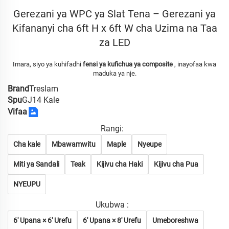
Gerezani ya WPC ya Slat Tena – Gerezani ya
Kifananyi cha 6ft H x 6ft W cha Uzima na Taa
za LED
Imara, siyo ya kuhifadhi
fensi ya kufichua ya composite
, inayofaa kwa
maduka ya nje.
Brand
Treslam
Spu
GJ14 Kale
Vifaa
Rangi:
Cha kale
Mbawamwitu
Maple
Nyeupe
Miti ya Sandali
Teak
Kijivu cha Haki
Kijivu cha Pua
NYEUPU
Ukubwa :
6' Upana × 6' Urefu
6' Upana × 8' Urefu
Umeboreshwa