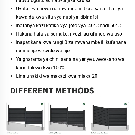
hauvuruguru, au hauvunjika kabisa
Uvutaji wa hewa na mwanga ni bora sana - hali ya
kawaida kwa vitu vya nusi ya kibinafsi
Inafanya kazi katika vya joto vya -40°C hadi 60°C
Hakuna haja ya sumaku, nyuzi, au ufunuo wa uso
Inapatikana kwa rangi 8 za mwanamke ili kufanana
na usanje wowote wa nje
Ya gharama ya chini sana na yenye uwezekano wa
kuondolewa kwa 100%
Lina uhakiki wa makazi kwa miaka 20