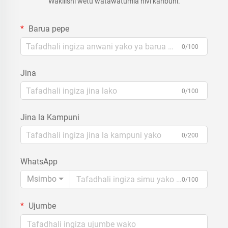
Wakilishi wetu watawatumia hivi karibuni.
Barua pepe
0/100
Jina
0/100
Jina la Kampuni
0/200
WhatsApp
Msimbo
0/100
Ujumbe