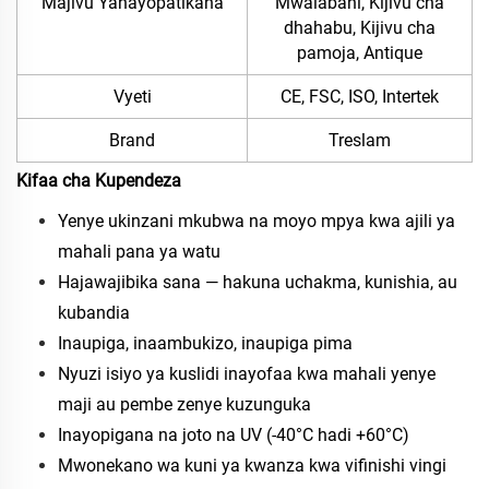
Majivu Yanayopatikana
Mwalabani, Kijivu cha
dhahabu, Kijivu cha
pamoja, Antique
Vyeti
CE, FSC, ISO, Intertek
Brand
Treslam
Kifaa cha Kupendeza
Yenye ukinzani mkubwa na moyo mpya kwa ajili ya
mahali pana ya watu
Hajawajibika sana — hakuna uchakma, kunishia, au
kubandia
Inaupiga, inaambukizo, inaupiga pima
Nyuzi isiyo ya kuslidi inayofaa kwa mahali yenye
maji au pembe zenye kuzunguka
Inayopigana na joto na UV (-40°C hadi +60°C)
Mwonekano wa kuni ya kwanza kwa vifinishi vingi