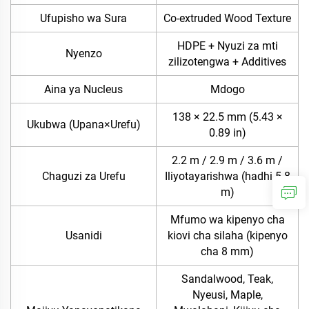
Ufupisho wa Sura
Co-extruded Wood Texture
HDPE + Nyuzi za mti
Nyenzo
zilizotengwa + Additives
Aina ya Nucleus
Mdogo
138 × 22.5 mm (5.43 ×
Ukubwa (Upana×Urefu)
0.89 in)
2.2 m / 2.9 m / 3.6 m /
Chaguzi za Urefu
Iliyotayarishwa (hadhi 5.8
m)
Mfumo wa kipenyo cha
Usanidi
kiovi cha silaha (kipenyo
cha 8 mm)
Sandalwood, Teak,
Nyeusi, Maple,