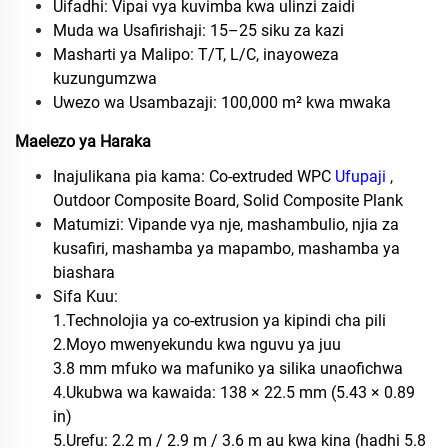
Uifadhi: Vipai vya kuvimba kwa ulinzi zaidi
Muda wa Usafirishaji: 15–25 siku za kazi
Masharti ya Malipo: T/T, L/C, inayoweza
kuzungumzwa
Uwezo wa Usambazaji: 100,000 m² kwa mwaka
Maelezo ya Haraka
Inajulikana pia kama: Co-extruded WPC
Ufupaji
,
Outdoor Composite Board, Solid Composite Plank
Matumizi: Vipande vya nje, mashambulio, njia za
kusafiri, mashamba ya mapambo, mashamba ya
biashara
Sifa Kuu:
1.Technolojia ya co-extrusion ya kipindi cha pili
2.Moyo mwenyekundu kwa nguvu ya juu
3.8 mm mfuko wa mafuniko ya silika unaofichwa
4.Ukubwa wa kawaida: 138 × 22.5 mm (5.43 × 0.89
in)
5.Urefu: 2.2 m / 2.9 m / 3.6 m au kwa kina (hadhi 5.8