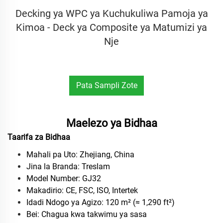
Decking ya WPC ya Kuchukuliwa Pamoja ya
Kimoa - Deck ya Composite ya Matumizi ya
Nje
Pata Sampli Zote
Bure
Maelezo ya Bidhaa
Taarifa za Bidhaa
Mahali pa Uto: Zhejiang, China
Jina la Branda: Treslam
Model Number: GJ32
Makadirio: CE, FSC, ISO, Intertek
Idadi Ndogo ya Agizo: 120 m² (≈ 1,290 ft²)
Bei: Chagua kwa takwimu ya sasa