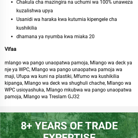
Chakula cha mazingira na uchumi wa 100% unaweza
kuzalishwa upya
Usanidi wa haraka kwa kutumia kipengele cha
kushikilia
dhamana ya nyumba kwa miaka 20
Vifaa
mlango wa pango unaopatwa pamoja, Mlango wa deck ya
nje ya WPC, Mlango wa pango unaopatwa pamoja wa
maji, Ufupa wa kuni na plastiki, Mfumo wa kushikilia
kipanga, Mlango wa deck wa shughuli chache, Mlango wa
WPC usioyashuka, Mlango mkubwa wa pango unaopatwa
pamoja, Mlango wa Treslam GJ32