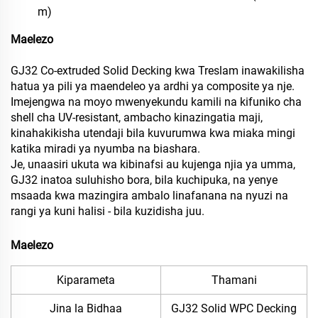
m)
Maelezo
GJ32 Co-extruded Solid Decking kwa Treslam inawakilisha
hatua ya pili ya maendeleo ya ardhi ya composite ya nje.
Imejengwa na moyo mwenyekundu kamili na kifuniko cha
shell cha UV-resistant, ambacho kinazingatia maji,
kinahakikisha utendaji bila kuvurumwa kwa miaka mingi
katika miradi ya nyumba na biashara.
Je, unaasiri ukuta wa kibinafsi au kujenga njia ya umma,
GJ32 inatoa suluhisho bora, bila kuchipuka, na yenye
msaada kwa mazingira ambalo linafanana na nyuzi na
rangi ya kuni halisi - bila kuzidisha juu.
Maelezo
Kiparameta
Thamani
Jina la Bidhaa
GJ32 Solid WPC Decking