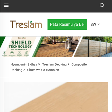
Pata Rasimu ya Bei
SW
>
>
Nyumbani>
Bidhaa
Treslam Decking
Composite
>
Decking
Ukuta wa Co-extrusion