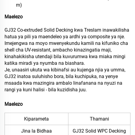
m)
Maelezo
GJ32 Co-extruded Solid Decking kwa Treslam inawakilisha
hatua ya pili ya maendeleo ya ardhi ya composite ya nje.
Imejengwa na moyo mwenyekundu kamili na kifuniko cha
shell cha UV-resistant, ambacho kinazingatia maji,
kinahakikisha utendaji bila kuvurumwa kwa miaka mingi
katika miradi ya nyumba na biashara.
Je, unaasiri ukuta wa kibinafsi au kujenga njia ya umma,
GJ32 inatoa suluhisho bora, bila kuchipuka, na yenye
msaada kwa mazingira ambalo linafanana na nyuzi na
rangi ya kuni halisi - bila kuzidisha juu.
Maelezo
Kiparameta
Thamani
Jina la Bidhaa
GJ32 Solid WPC Decking