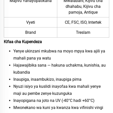
Majivu Yanayopatikana
Mwalabani, Kijivu cha
dhahabu, Kijivu cha
pamoja, Antique
Vyeti
CE, FSC, ISO, Intertek
Brand
Treslam
Kifaa cha Kupendeza
Yenye ukinzani mkubwa na moyo mpya kwa ajili ya
mahali pana ya watu
Hajawajibika sana — hakuna uchakma, kunishia, au
kubandia
Inaupiga, inaambukizo, inaupiga pima
Nyuzi isiyo ya kuslidi inayofaa kwa mahali yenye
maji au pembe zenye kuzunguka
Inayopigana na joto na UV (-40°C hadi +60°C)
Mwonekano wa kuni ya kwanza kwa vifinishi vingi