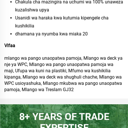
Chakula cha mazingira na uchumi wa 100% unaweza
kuzalishwa upya
Usanidi wa haraka kwa kutumia kipengele cha
kushikilia
dhamana ya nyumba kwa miaka 20
Vifaa
mlango wa pango unaopatwa pamoja, Mlango wa deck ya
nje ya WPC, Mlango wa pango unaopatwa pamoja wa
maji, Ufupa wa kuni na plastiki, Mfumo wa kushikilia
kipanga, Mlango wa deck wa shughuli chache, Mlango wa
WPC usioyashuka, Mlango mkubwa wa pango unaopatwa
pamoja, Mlango wa Treslam GJ32