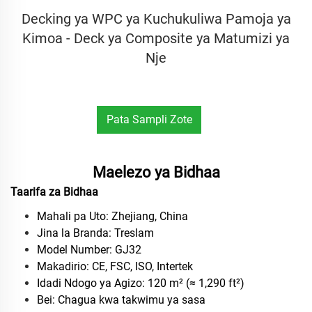
Decking ya WPC ya Kuchukuliwa Pamoja ya
Kimoa - Deck ya Composite ya Matumizi ya
Nje
Pata Sampli Zote
Bure
Maelezo ya Bidhaa
Taarifa za Bidhaa
Mahali pa Uto: Zhejiang, China
Jina la Branda: Treslam
Model Number: GJ32
Makadirio: CE, FSC, ISO, Intertek
Idadi Ndogo ya Agizo: 120 m² (≈ 1,290 ft²)
Bei: Chagua kwa takwimu ya sasa