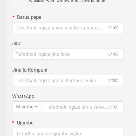
Wakilishi wetu watawatumia hivi karibuni.
Barua pepe
0/100
Jina
0/100
Jina la Kampuni
0/200
WhatsApp
Msimbo
0/100
Ujumbe