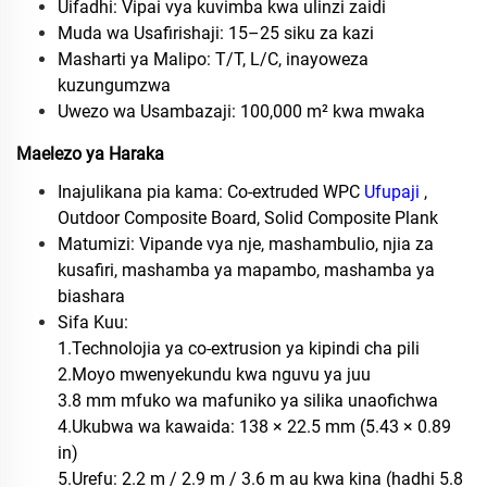
Uifadhi: Vipai vya kuvimba kwa ulinzi zaidi
Muda wa Usafirishaji: 15–25 siku za kazi
Masharti ya Malipo: T/T, L/C, inayoweza
kuzungumzwa
Uwezo wa Usambazaji: 100,000 m² kwa mwaka
Maelezo ya Haraka
Inajulikana pia kama: Co-extruded WPC
Ufupaji
,
Outdoor Composite Board, Solid Composite Plank
Matumizi: Vipande vya nje, mashambulio, njia za
kusafiri, mashamba ya mapambo, mashamba ya
biashara
Sifa Kuu:
1.Technolojia ya co-extrusion ya kipindi cha pili
2.Moyo mwenyekundu kwa nguvu ya juu
3.8 mm mfuko wa mafuniko ya silika unaofichwa
4.Ukubwa wa kawaida: 138 × 22.5 mm (5.43 × 0.89
in)
5.Urefu: 2.2 m / 2.9 m / 3.6 m au kwa kina (hadhi 5.8