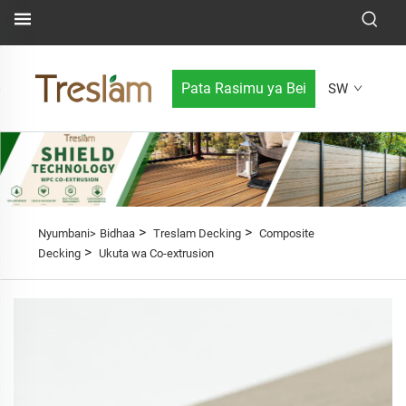
Pata Rasimu ya Bei
SW
>
>
Nyumbani>
Bidhaa
Treslam Decking
Composite
>
Decking
Ukuta wa Co-extrusion