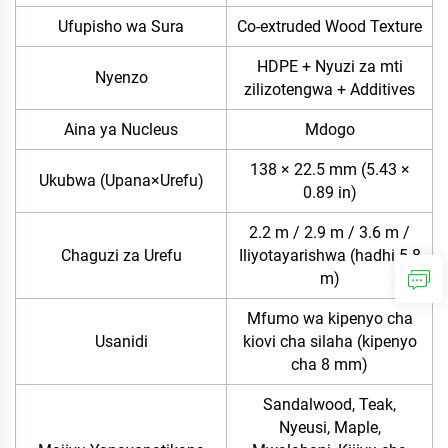
Ufupisho wa Sura
Co-extruded Wood Texture
HDPE + Nyuzi za mti
Nyenzo
zilizotengwa + Additives
Aina ya Nucleus
Mdogo
138 × 22.5 mm (5.43 ×
Ukubwa (Upana×Urefu)
0.89 in)
2.2 m / 2.9 m / 3.6 m /
Chaguzi za Urefu
Iliyotayarishwa (hadhi 5.8
m)
Mfumo wa kipenyo cha
Usanidi
kiovi cha silaha (kipenyo
cha 8 mm)
Sandalwood, Teak,
Nyeusi, Maple,