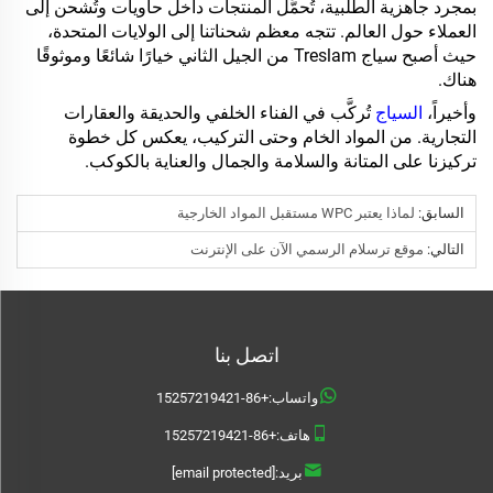
بمجرد جاهزية الطلبية، تُحمَّل المنتجات داخل حاويات وتُشحن إلى
العملاء حول العالم. تتجه معظم شحناتنا إلى الولايات المتحدة،
حيث أصبح سياج Treslam من الجيل الثاني خيارًا شائعًا وموثوقًا
هناك.
وأخيراً،
السياج
تُركَّب في الفناء الخلفي والحديقة والعقارات
التجارية. من المواد الخام وحتى التركيب، يعكس كل خطوة
تركيزنا على المتانة والسلامة والجمال والعناية بالكوكب.
السابق:
لماذا يعتبر WPC مستقبل المواد الخارجية
التالي:
موقع ترسلام الرسمي الآن على الإنترنت
اتصل بنا
واتساب:
+86-15257219421
هاتف:
+86-15257219421
بريد:
[email protected]