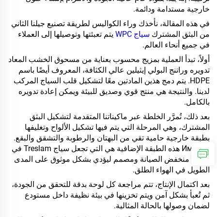
خارجية مستدامة ودائمة.
في هذه المقالة، نأخذك وراء الكواليس لطريقة تصنيع جيلنا الثاني
من البثق المشترك
سياج WPC
يتم تعبئتها وتوصيلها إلى العملاء
في جميع أنحاء العالم.
أولاً، تبدأ العملية بمزيج محسوب بعناية من مسحوق الخشب المعاد
تدويره وراتنج البولي إيثيلين عالي الكثافة، المعروف أيضًا باسم
HDPE. يتم دمج هذين المادتين معًا لتشكيل قلب السياج المركب
لدينا. والنتيجة هي منتج قوي وصديق للبيئة ويمكن إعادة تدويره
بالكامل.
بعد ذلك، تُمرَّر الخلطة عبر ماكيناتنا المتقدمة لتشكيل البثق
المشترك، وهي المرحلة التي يتم فيها تشكيل الألواح وتغليفها
بطبقة خارجية حامية تقي من البهتان والرطوبة والتشقق والبقع.
Именно هذه الطبقة الإضافية هي التي تجعل سياج Treslam في
الواقع منخفض الصيانة ومصمم ليؤدي بشكل موثوق على المدى
الطويل في الهواء الطلق.
بعد اكتمال الإنتاج، تتم مراجعة كل لوحة بدقة للتحقق من الجودة،
ثم تُعبأ بشكل آمن ويتم تخزينها في بيئة نظيفة داخل مستودع
لضمان وصولها بالحالة المثالية.