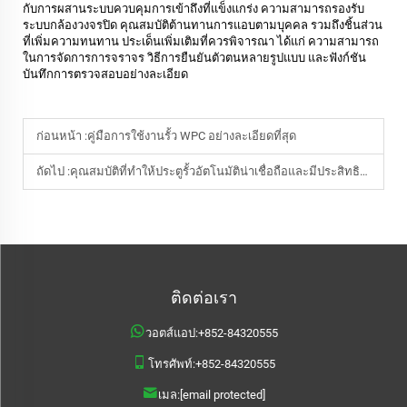
กับการผสานระบบควบคุมการเข้าถึงที่แข็งแกร่ง ความสามารถรองรับ
ระบบกล้องวงจรปิด คุณสมบัติต้านทานการแอบตามบุคคล รวมถึงชิ้นส่วน
ที่เพิ่มความทนทาน ประเด็นเพิ่มเติมที่ควรพิจารณา ได้แก่ ความสามารถ
ในการจัดการการจราจร วิธีการยืนยันตัวตนหลายรูปแบบ และฟังก์ชัน
บันทึกการตรวจสอบอย่างละเอียด
ก่อนหน้า :
คู่มือการใช้งานรั้ว WPC อย่างละเอียดที่สุด
ถัดไป :
คุณสมบัติที่ทำให้ประตูรั้วอัตโนมัติน่าเชื่อถือและมีประสิทธิภาพคืออะไร
ติดต่อเรา
วอตส์แอป:
+852-84320555
โทรศัพท์:
+852-84320555
เมล:
[email protected]