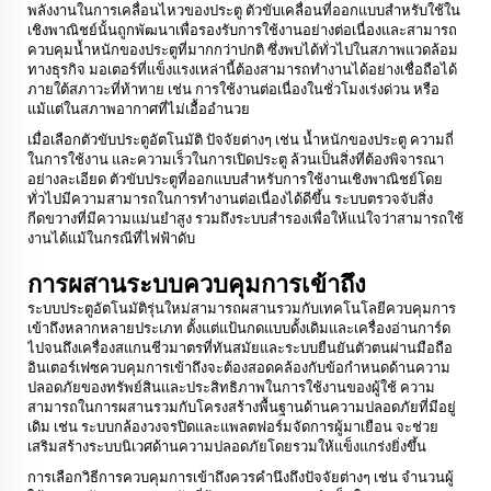
พลังงานในการเคลื่อนไหวของประตู ตัวขับเคลื่อนที่ออกแบบสำหรับใช้ใน
เชิงพาณิชย์นั้นถูกพัฒนาเพื่อรองรับการใช้งานอย่างต่อเนื่องและสามารถ
ควบคุมน้ำหนักของประตูที่มากกว่าปกติ ซึ่งพบได้ทั่วไปในสภาพแวดล้อม
ทางธุรกิจ มอเตอร์ที่แข็งแรงเหล่านี้ต้องสามารถทำงานได้อย่างเชื่อถือได้
ภายใต้สภาวะที่ท้าทาย เช่น การใช้งานต่อเนื่องในชั่วโมงเร่งด่วน หรือ
แม้แต่ในสภาพอากาศที่ไม่เอื้ออำนวย
เมื่อเลือกตัวขับประตูอัตโนมัติ ปัจจัยต่างๆ เช่น น้ำหนักของประตู ความถี่
ในการใช้งาน และความเร็วในการเปิดประตู ล้วนเป็นสิ่งที่ต้องพิจารณา
อย่างละเอียด ตัวขับประตูที่ออกแบบสำหรับการใช้งานเชิงพาณิชย์โดย
ทั่วไปมีความสามารถในการทำงานต่อเนื่องได้ดีขึ้น ระบบตรวจจับสิ่ง
กีดขวางที่มีความแม่นยำสูง รวมถึงระบบสำรองเพื่อให้แน่ใจว่าสามารถใช้
งานได้แม้ในกรณีที่ไฟฟ้าดับ
การผสานระบบควบคุมการเข้าถึง
ระบบประตูอัตโนมัติรุ่นใหม่สามารถผสานรวมกับเทคโนโลยีควบคุมการ
เข้าถึงหลากหลายประเภท ตั้งแต่แป้นกดแบบดั้งเดิมและเครื่องอ่านการ์ด
ไปจนถึงเครื่องสแกนชีวมาตรที่ทันสมัยและระบบยืนยันตัวตนผ่านมือถือ
อินเตอร์เฟซควบคุมการเข้าถึงจะต้องสอดคล้องกับข้อกำหนดด้านความ
ปลอดภัยของทรัพย์สินและประสิทธิภาพในการใช้งานของผู้ใช้ ความ
สามารถในการผสานรวมกับโครงสร้างพื้นฐานด้านความปลอดภัยที่มีอยู่
เดิม เช่น ระบบกล้องวงจรปิดและแพลตฟอร์มจัดการผู้มาเยือน จะช่วย
เสริมสร้างระบบนิเวศด้านความปลอดภัยโดยรวมให้แข็งแกร่งยิ่งขึ้น
การเลือกวิธีการควบคุมการเข้าถึงควรคำนึงถึงปัจจัยต่างๆ เช่น จำนวนผู้