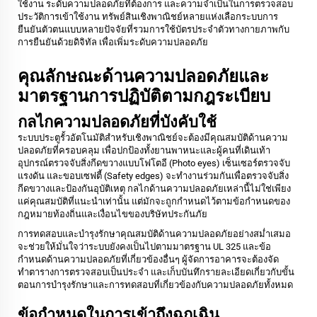
ใช้งาน ระดับความปลอดภัยที่ต้องการ และความจำเป็นในการตรวจสอบ
ประวัติการเข้าใช้งาน ทรัพย์สินเชิงพาณิชย์หลายแห่งเลือกระบบการ
ยืนยันตัวตนแบบหลายปัจจัยที่รวมการใช้บัตรประจำตัวทางกายภาพกับ
การยืนยันด้วยดิจิทัล เพื่อเพิ่มระดับความปลอดภัย
คุณลักษณะด้านความปลอดภัยและ
มาตรฐานการปฏิบัติตามกฎระเบียบ
กลไกความปลอดภัยที่บังคับใช้
ระบบประตูรั้วอัตโนมัติสำหรับเชิงพาณิชย์จะต้องมีคุณสมบัติด้านความ
ปลอดภัยที่ครอบคลุม เพื่อปกป้องทั้งยานพาหนะและผู้คนที่เดินเท้า
อุปกรณ์ตรวจจับสิ่งกีดขวางแบบโฟโตอี (Photo eyes) เซ็นเซอร์ตรวจจับ
แรงดัน และขอบเซฟตี้ (Safety edges) จะทำงานร่วมกันเพื่อตรวจจับสิ่ง
กีดขวางและป้องกันอุบัติเหตุ กลไกด้านความปลอดภัยเหล่านี้ไม่ใช่เพียง
แค่คุณสมบัติที่แนะนำเท่านั้น แต่มักจะถูกกำหนดไว้ตามข้อกำหนดของ
กฎหมายท้องถิ่นและเงื่อนไขของบริษัทประกันภัย
การทดสอบและบำรุงรักษาคุณสมบัติด้านความปลอดภัยอย่างสม่ำเสมอ
จะช่วยให้มั่นใจว่าระบบยังคงเป็นไปตามมาตรฐาน UL 325 และข้อ
กำหนดด้านความปลอดภัยที่เกี่ยวข้องอื่นๆ ผู้จัดการอาคารจะต้องจัด
ทำตารางการตรวจสอบเป็นประจำ และเก็บบันทึกรายละเอียดเกี่ยวกับขั้น
ตอนการบำรุงรักษาและการทดสอบที่เกี่ยวข้องกับความปลอดภัยทั้งหมด
ข้อกำหนดในการเข้าถึงฉุกเฉิน