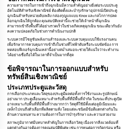
ความสามารถในการเข้าถึงฉุกเฉินมีความสำคัญอย่างยิ่งต่อระบบประตู
อัตโนมัติสำหรับเชิงพาณิชย์ ต้องติดตั้งและบำรุงรักษาอุปกรณ์เปิดประตู
ฉุกเฉินสำหรับหน่วยดับเพลิง กล่องกุญแจแบบ Knox และกลไกการปลด
ล็อกฉุกเฉินให้ถูกต้อง คุณสมบัติเหล่านี้จะช่วยให้เจ้าหน้าที่ฉุกเฉิน
สามารถเข้าถึงพื้นที่ได้อย่างรวดเร็วในช่วงเกิดเหตุฉุกเฉิน ขณะเดียวกันยัง
คงความปลอดภัยในช่วงการดำเนินงานปกติ
ระบบควรมีโซลูชันพลังงานสำรองและระบบควบคุมแบบใช้แรงงานคน
เพื่อรักษาการควบคุมการเข้าถึงในช่วงที่ไฟฟ้าดับหรือระบบขัดข้อง การ
ทดสอบฟีเจอร์ฉุกเฉินเหล่านี้อย่างสม่ำเสมอจะช่วยให้แน่ใจว่าจะทำงาน
ได้อย่างเชื่อถือได้ในเวลาที่จำเป็นมากที่สุด
ข้อพิจารณาในการออกแบบสำหรับ
ทรัพย์สินเชิงพาณิชย์
ประเภทประตูและวัสดุ
การเลือกประเภทและวัสดุของประตูมีผลต่อทั้งการใช้งานและรูปลักษณ์
อย่างมาก ประตูเลื่อนเหมาะสำหรับพื้นที่ที่มีพื้นที่จำกัด ในขณะที่ประตูเปิด
อาจเหมาะกับพื้นที่ที่มีพื้นที่ว่างมากกว่า วัสดุที่ใช้มีตั้งแต่อลูมิเนียมและ
เหล็กไปจนถึงตัวเลือกที่ผลิตตามสั่ง โดยแต่ละชนิดมีข้อดีแตกต่างกันใน
ด้านความทนทาน ความต้องการในการบำรุงรักษา และความสวยงาม
สภาพภูมิอากาศมีบทบาทสำคัญในการเลือกวัสดุ เนื่องจากสิ่งแวดล้อมที่
แตกต่างกันอาจต้องการคุณสมบัติพิเศษ เช่น การทนต่อการกัดกร่อน หรือ