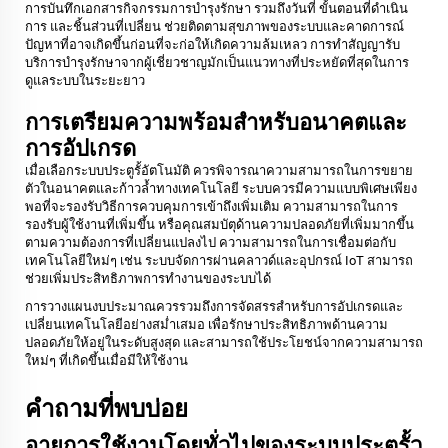
การบันทึกเอกสารกิจกรรมการบำรุงรักษา รวมถึงวันที่ ขั้นตอนที่ดำเนิน
การ และชิ้นส่วนที่เปลี่ยน ช่วยติดตามสุขภาพของระบบและคาดการณ์
ปัญหาที่อาจเกิดขึ้นก่อนที่จะก่อให้เกิดความล้มเหลว การทำสัญญารับ
บริการบำรุงรักษาจากผู้เชี่ยวชาญมักเป็นแนวทางที่ประหยัดที่สุดในการ
ดูแลระบบในระยะยาว
การเตรียมความพร้อมสำหรับอนาคตและ
การอัปเกรด
เมื่อเลือกระบบประตูรั้อัตโนมัติ ควรพิจารณาความสามารถในการขยาย
ตัวในอนาคตและก้าวล้ำทางเทคโนโลยี ระบบควรมีความแบบพิเศษเพียง
พอที่จะรองรับวิธีการควบคุมการเข้าถึงเพิ่มเติม ความสามารถในการ
รองรับผู้ใช้งานที่เพิ่มขึ้น หรือคุณสมบัตุด้านความปลอดภัยที่เพิ่มมากขึ้น
ตามความต้องการที่เปลี่ยนแปลงไป ความสามารถในการเชื่อมต่อกับ
เทคโนโลยีใหม่ๆ เช่น ระบบจัดการผ่านคลาวด์และอุปกรณ์ IoT สามารถ
ช่วยเพิ่มประสิทธิภาพการทำงานของระบบได้
การวางแผนงบประมาณควรรวมถึงการจัดสรรสำหรับการอัปเกรดและ
เปลี่ยนเทคโนโลยีอย่างสม่ำเสมอ เพื่อรักษาประสิทธิภาพด้านความ
ปลอดภัยให้อยู่ในระดับสูงสุด และสามารถใช้ประโยชน์จากความสามารถ
ใหม่ๆ ที่เกิดขึ้นเมื่อมีให้ใช้งาน
คำถามที่พบบ่อย
อายุการใช้งานโดยทั่วไปของระบบประตูรั้ว