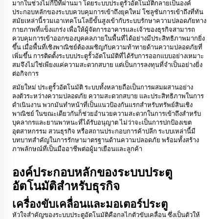
มากในช่วงไม่กี่ปีที่ผ่านมา โดยระบบประตูรั้วอัตโนมัติกลายเป็นองค์
ประกอบหลักของระบบควบคุมการเข้าถึงยุคใหม่ โซลูชันการเข้าถึงที่ทัน
สมัยเหล่านี้รวมเอาเทคโนโลยีขั้นสูงเข้ากับระบบรักษาความปลอดภัยทาง
กายภาพที่แข็งแกร่ง เพื่อให้ผู้จัดการอาคารและเจ้าของธุรกิจสามารถ
ควบคุมการเข้าออกของบุคคลภายในพื้นที่ได้อย่างมีประสิทธิภาพมากยิ่ง
ขึ้น เมื่อพื้นที่เชิงพาณิชย์ต้องเผชิญกับความท้าทายด้านความปลอดภัยที่
เพิ่มขึ้น การติดตั้งระบบประตูรั้วอัตโนมัติที่ได้รับการออกแบบอย่างเหมาะ
สมจึงไม่ใช่เพียงแค่ความสะดวกสบาย แต่เป็นการลงทุนที่จำเป็นอย่างยิ่ง
ต่อกิจการ
สมัยใหม่
ประตูรั้วอัตโนมัติ
ระบบทั้งหลายถือเป็นการผสมผสานอย่าง
ลงตัวระหว่างความปลอดภัย ความสะดวกสบาย และประสิทธิภาพในการ
ดำเนินงาน พวกมันทำหน้าที่เป็นแนวป้องกันแรกสำหรับทรัพย์สินเชิง
พาณิชย์ ในขณะเดียวกันก็ช่วยอำนวยความสะดวกในการเข้าถึงสำหรับ
บุคลากรและยานพาหนะที่ได้รับอนุญาต ไม่ว่าจะเป็นการปกป้องเขต
อุตสาหกรรม สวนธุรกิจ หรือสถานประกอบการค้าปลีก ระบบเหล่านี้มี
บทบาทสำคัญในการรักษามาตรฐานด้านความปลอดภัย พร้อมทั้งสร้าง
ภาพลักษณ์ที่เป็นมืออาชีพต่อผู้มาเยือนและลูกค้า
องค์ประกอบหลักของระบบประตู
อัตโนมัติสำหรับธุรกิจ
เครื่องขับเคลื่อนและมอเตอร์ประตู
หัวใจสำคัญของระบบประตูอัตโนมัติคือกลไกตัวขับเคลื่อน ซึ่งเป็นตัวให้