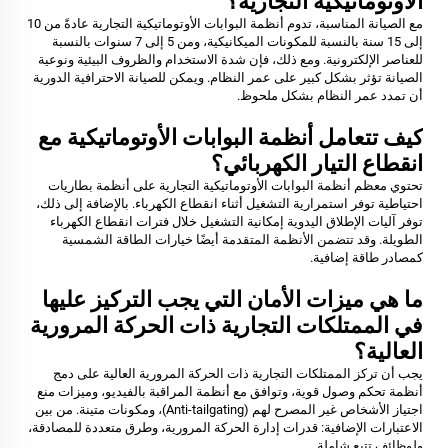
الأوتوماتيكية التجارية؟
مع الصيانة المناسبة، تدوم أنظمة البوابات الأوتوماتيكية التجارية عادةً من 10
إلى 15 سنة بالنسبة للمكونات الميكانيكية، ومن 5 إلى 7 سنوات بالنسبة
للعناصر الإلكترونية. ومع ذلك، فإن شدة الاستخدام والظروف البيئية ونوعية
الصيانة تؤثر بشكل كبير على عمر النظام. ويمكن للصيانة الاحترافية الدورية
أن تمدد عمر النظام بشكل ملحوظ.
كيف تتعامل أنظمة البوابات الأوتوماتيكية مع
انقطاع التيار الكهربائي؟
تحتوي معظم أنظمة البوابات الأوتوماتيكية التجارية على أنظمة بطاريات
احتياطية توفر استمرارية التشغيل أثناء انقطاع الكهرباء. بالإضافة إلى ذلك،
توفر آليات الإطلاق اليدوية إمكانية التشغيل خلال فترات انقطاع الكهرباء
الطويلة. وقد تتضمن الأنظمة المتقدمة أيضًا خيارات الطاقة الشمسية
كمصادر طاقة إضافية.
ما هي ميزات الأمان التي يجب التركيز عليها
في الممتلكات التجارية ذات الحركة المرورية
العالية؟
يجب أن تركز الممتلكات التجارية ذات الحركة المرورية العالية على دمج
أنظمة تحكم وصول قوية، وتوافق مع أنظمة المراقبة بالفيديو، وميزات منع
اجتياز الأشخاص غير المصرح لهم (Anti-tailgating)، ومكونات متينة. من بين
الاعتبارات الإضافية: قدرات إدارة الحركة المرورية، وطرق متعددة للمصادقة،
ولوظائف تتبع شاملة.