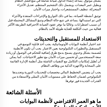
بشكل موثوق. يساعد إنشاء جداول صيانة شاملة في منع فشل النظام
ويطيل عمر المعدات. ويشمل ذلك التشحيم المنتظم، تعديل الأجزاء
المتحركة، تنظيف المستشعرات، واختبار ميزات الأمان.
توثيق أنشطة الصيانة، بما في ذلك التواريخ والإجراءات المنفذة والأجزاء
التي تم استبدالها، يساعد في تتبع حالة النظام وتنبؤ المشاكل المحتملة قبل
أن تسبب اضطرابات. وغالبًا ما توفر عقود الصيانة الاحترافية الطريقة الأكثر
فعالية من حيث التكلفة للعناية طويلة الأمد بالنظام.
الاستعداد للمستقبل والتحديثات
عند اختيار أنظمة البوابات الأوتوماتيكية، يجب أخذ قابلية التوسع في
المستقبل والتطورات التكنولوجية بعين الاعتبار. يجب أن تكون الأنظمة
مُصممة بشكل وحدوي يسمح بدمج طرق إضافية للتحكم في الوصول أو زيادة
سعة المستخدمين أو تحسين ميزات الأمان مع تطور الاحتياجات. كما يمكن
أن تُطيل إمكانيات التكامل مع التقنيات الناشئة مثل أنظمة الإدارة القائمة
على السحابة والأجهزة الذكية من وظائف النظام.
يجب أن يتضمن التخطيط المالي مخصصات للتحديثات الدورية وتجديدها
التكنولوجي لضمان الحفاظ على مستويات الأمان المثلى والاستفادة من
القدرات الجديدة فور توفرها.
الأسئلة الشائعة
ما هو العمر الافتراضي لأنظمة البوابات