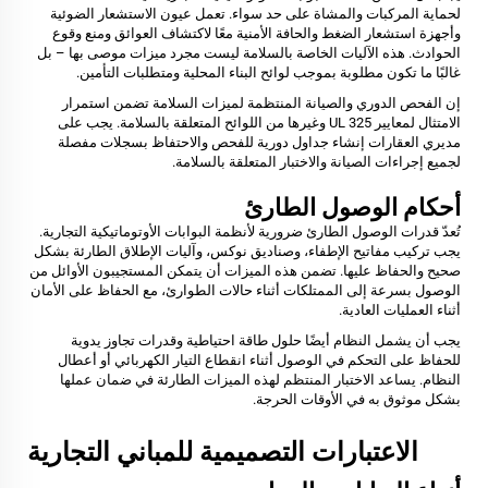
لحماية المركبات والمشاة على حد سواء. تعمل عيون الاستشعار الضوئية
وأجهزة استشعار الضغط والحافة الأمنية معًا لاكتشاف العوائق ومنع وقوع
الحوادث. هذه الآليات الخاصة بالسلامة ليست مجرد ميزات موصى بها – بل
غالبًا ما تكون مطلوبة بموجب لوائح البناء المحلية ومتطلبات التأمين.
إن الفحص الدوري والصيانة المنتظمة لميزات السلامة تضمن استمرار
الامتثال لمعايير UL 325 وغيرها من اللوائح المتعلقة بالسلامة. يجب على
مديري العقارات إنشاء جداول دورية للفحص والاحتفاظ بسجلات مفصلة
لجميع إجراءات الصيانة والاختبار المتعلقة بالسلامة.
أحكام الوصول الطارئ
تُعدّ قدرات الوصول الطارئ ضرورية لأنظمة البوابات الأوتوماتيكية التجارية.
يجب تركيب مفاتيح الإطفاء، وصناديق نوكس، وآليات الإطلاق الطارئة بشكل
صحيح والحفاظ عليها. تضمن هذه الميزات أن يتمكن المستجيبون الأوائل من
الوصول بسرعة إلى الممتلكات أثناء حالات الطوارئ، مع الحفاظ على الأمان
أثناء العمليات العادية.
يجب أن يشمل النظام أيضًا حلول طاقة احتياطية وقدرات تجاوز يدوية
للحفاظ على التحكم في الوصول أثناء انقطاع التيار الكهربائي أو أعطال
النظام. يساعد الاختبار المنتظم لهذه الميزات الطارئة في ضمان عملها
بشكل موثوق به في الأوقات الحرجة.
الاعتبارات التصميمية للمباني التجارية