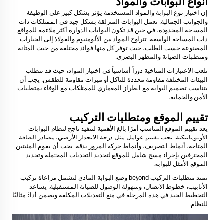
أنواع البوابات والمواد
إن اختيار نوع البوابة والمواد المستخدمة يؤثر بشكل كبير على الوظيفة
والجوانب الجمالية. تعمل البوابات المنزلقة بشكل جيد في الممتلكات ذات
المساحة المحدودة، في حين قد تكون البوابات الدوارة أكثر ملاءمة للمواقع
ذات المساحة الواسعة. تتراوح المواد من الألومنيوم والفولاذ إلى الخيارات
المصنوعة حسب الطلب، حيث توفر كل منها فوائد مختلفة من حيث المتانة
ومتطلبات الصيانة والمظهر البصري.
تلعب الاعتبارات المناخية دوراً أساسياً في اختيار المواد، حيث قد تتطلب
البيئات المختلفة مقاومة محددة للتآكل أو ميزات مقاومة للطقس. يجب أن
يتناسب تصميم البوابة مع الطراز المعماري للممتلكات مع الوفاء بمتطلبات
الأمن والحماية.
تقييم الموقع ومتطلبات التركيب
يعد تقييم الموقع المناسب أمرًا بالغ الأهمية لتنفيذ ناجح لنظام البوابات
الأوتوماتيكية. يجب تقييم عوامل مثل درجة الانحدار الأرضي، مصادر الطاقة
المتاحة، أنماط التصريف، وأنماط حركة المرور بدقة. يجب أن يقوم المثبتين
المحترفين بإجراء مسح شامل للموقع لتحديد التحديات المحتملة وتحديد
الموقع الأمثل للبوابة.
تمتد متطلبات التركيب beyond وضع البوابة المادي لتشمل مراعاة تركيب
الأنابيب، خطوط الاتصال، وسهولة الوصول للصيانة المستقبلية. يساعد
التخطيط الجيد في هذه المرحلة في منع التعديلات المكلفة ويضمن أداءً مثاليًا
للنظام.