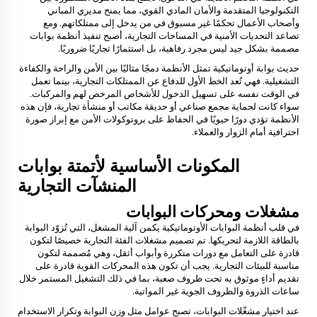
التكنولوجيا المتقدمة والأمان المادي القوي، مما يمنح مديري المباني
وأصحاب الأعمال تحكمًا غير مسبوق في من يدخل إلى ممتلكاتهم. ومع
تصاعد التحديات الأمنية في المساحات التجارية، أصبح تنفيذ أنظمة بوابات
مصممة بشكل جيد ليس مجرد رفاهية، بل استثمارًا تجاريًا ضروريًا.
حديث
بوابة أوتوماتيكية
تمثل الأنظمة دمجًا مثاليًا بين الأمن والراحة والكفاءة
التشغيلية. فهي تُعد الخط الأول للدفاع عن الممتلكات التجارية، بينما تعمل
في الوقت نفسه على تسهيل الدخول للأشخاص المرخص لهم والمركبات.
سواء كانت لحماية مجمع صناعي أو حديقة مكاتب أو منشأة تجارية، فإن هذه
الأنظمة تؤدي دورًا حيويًا في الحفاظ على بروتوكولات الأمن مع إبراز صورة
احترافية أمام الزوار والعملاء.
المكونات الأساسية لأتمتة بوابات
المنشآت التجارية
مشغلات ومحركات البوابات
في قلب أنظمة البوابات الأوتوماتيكية يكمن آلية المشغل، التي تُزوّد البوابة
بالطاقة اللازمة لتحريكها. تم تصميم مشغلات الفئة التجارية خصيصًا لتكون
قادرة على التعامل مع دورات متكررة وأبواب أثقل، وهي مُصممة لتكون
مناسبة للبيئات التجارية. يجب أن تكون هذه المحركات القوية قادرة على
تقديم أداءٍ موثوق به تحت ظروف صعبة، بما في ذلك التشغيل المستمر خلال
ساعات الذروة والظروف الجوية غير المواتية.
عند اختيار مشغّلات البوابات، تصبح عوامل مثل وزن البوابة وتكرار الاستخدام