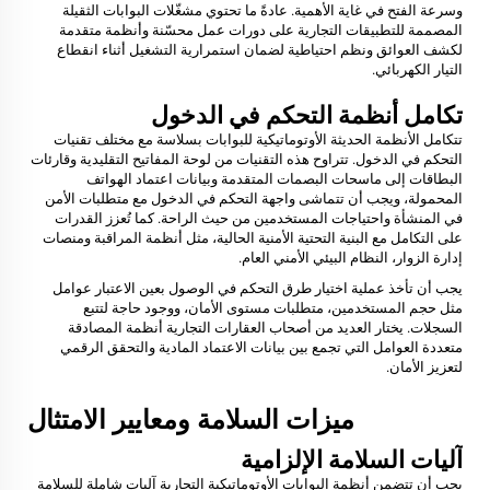
وسرعة الفتح في غاية الأهمية. عادةً ما تحتوي مشغّلات البوابات الثقيلة
المصممة للتطبيقات التجارية على دورات عمل محسّنة وأنظمة متقدمة
لكشف العوائق ونظم احتياطية لضمان استمرارية التشغيل أثناء انقطاع
التيار الكهربائي.
تكامل أنظمة التحكم في الدخول
تتكامل الأنظمة الحديثة الأوتوماتيكية للبوابات بسلاسة مع مختلف تقنيات
التحكم في الدخول. تتراوح هذه التقنيات من لوحة المفاتيح التقليدية وقارئات
البطاقات إلى ماسحات البصمات المتقدمة وبيانات اعتماد الهواتف
المحمولة، ويجب أن تتماشى واجهة التحكم في الدخول مع متطلبات الأمن
في المنشأة واحتياجات المستخدمين من حيث الراحة. كما تُعزز القدرات
على التكامل مع البنية التحتية الأمنية الحالية، مثل أنظمة المراقبة ومنصات
إدارة الزوار، النظام البيئي الأمني العام.
يجب أن تأخذ عملية اختيار طرق التحكم في الوصول بعين الاعتبار عوامل
مثل حجم المستخدمين، متطلبات مستوى الأمان، ووجود حاجة لتتبع
السجلات. يختار العديد من أصحاب العقارات التجارية أنظمة المصادقة
متعددة العوامل التي تجمع بين بيانات الاعتماد المادية والتحقق الرقمي
لتعزيز الأمان.
ميزات السلامة ومعايير الامتثال
آليات السلامة الإلزامية
يجب أن تتضمن أنظمة البوابات الأوتوماتيكية التجارية آليات شاملة للسلامة