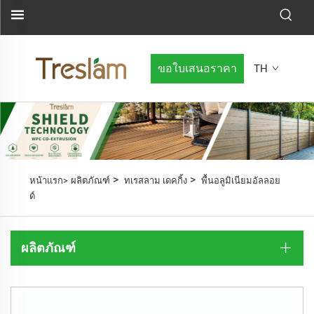
ขอใบเสนอราคา
TH
>
>
หน้าแรก>
ผลิตภัณฑ์
ทเรสลาม เดคกิ้ง
พื้นอลูมิเนียมอัลลอย
ด์
ผลิตภัณฑ์