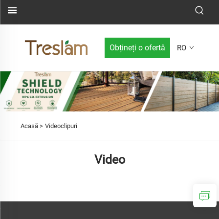
Obțineți o ofertă
RO
Acasă >
Videoclipuri
Video