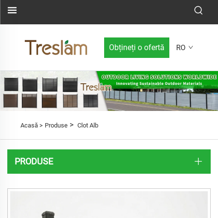
Obțineți o ofertă
RO
>
Acasă >
Produse
Clot Alb
PRODUSE