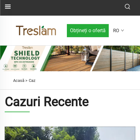
Obțineți o ofertă
RO
Acasă >
Caz
Cazuri Recente