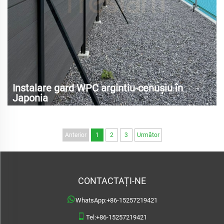
Instalare gard WPC argintiu-cenușiu în
Japonia
Anterior
1
2
3
Următor
CONTACTAȚI-NE
WhatsApp:
+86-15257219421
Tel:
+86-15257219421