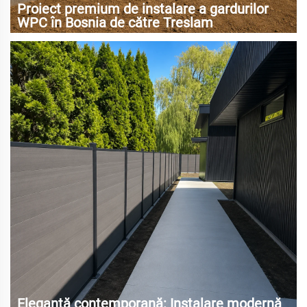
Proiect premium de instalare a gardurilor
WPC în Bosnia de către Treslam
Eleganță contemporană: Instalare modernă