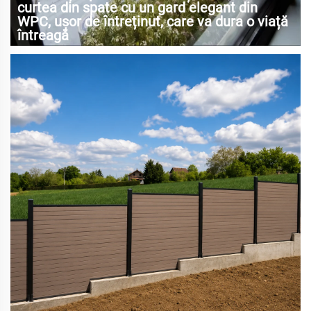
curtea din spate cu un gard elegant din
WPC, ușor de întreținut, care va dura o viață
întreagă