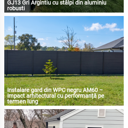
GJ13 Gri Argintiu cu stâlpi din aluminiu
robusti
Instalare gard din WPC negru AM60 –
Impact arhitectural cu performanță pe
termen lung