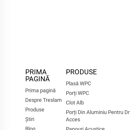
PRIMA
PRODUSE
PAGINĂ
Plasă WPC
Prima pagină
Porți WPC
Despre Treslam
Clot Alb
Produse
Porți Din Aluminiu Pentru D
Știri
Acces
Blog
Panouri Acustice