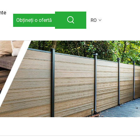
nte
Obțineți o ofertă
RO