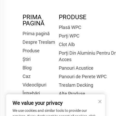
PRIMA
PRODUSE
PAGINĂ
Plasă WPC
Prima pagină
Porți WPC
Despre Treslam
Clot Alb
Produse
Porți Din Aluminiu Pentru D
Știri
Acces
Blog
Panouri Acustice
Caz
Panouri de Perete WPC
Videoclipuri
Treslam Decking
Întrebări
Alte Produse
Frecvente
We value your privacy
Contactați-Ne
We use cookies and similar tools to provide our