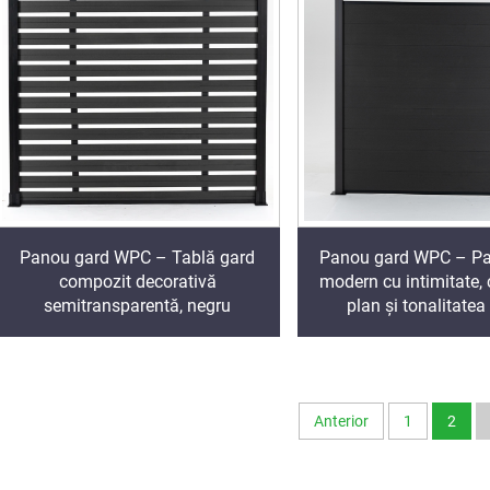
Panou gard WPC – Tablă gard
Panou gard WPC – Pa
compozit decorativă
modern cu intimitate,
semitransparentă, negru
plan și tonalitatea
Anterior
1
2