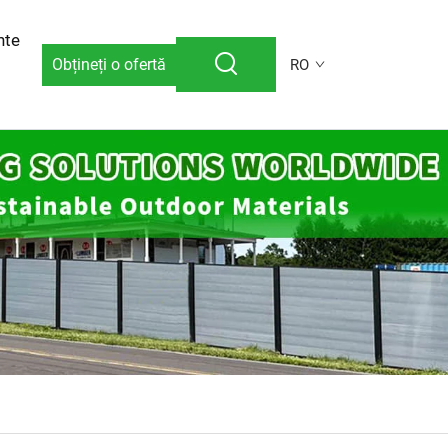
nte
Obțineți o ofertă
RO