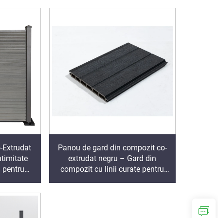
-Extrudat
Panou de gard din compozit co-
timitate
extrudat negru – Gard din
 pentru
compozit cu linii curate pentru
ne
grădini și terase