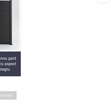
nou gard
 cu aspect
 negru
Următor