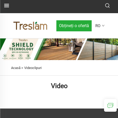
Obțineți o ofertă
RO
Acasă >
Videoclipuri
Video