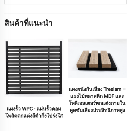
สินค้าที่แนะนำ
แผงผนังกันเสียง Treslam –
แผงไม้พลาสติก MDF และ
โพลีเอสเตอร์ตกแต่งภายใน
แผ่นพื้น WPC แบบร่วมอัด
ดูดซับเสียงประสิทธิภาพสูง
รีดสีดำ – วัสดุคอมโพสิต
แบบท่อวงกลม 6 รู