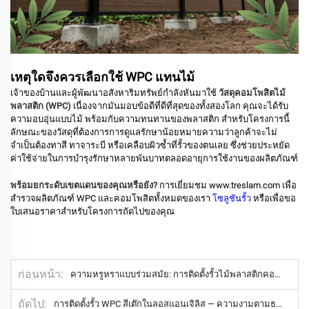
เหตุใดจึงควรเลือกใช้ WPC แทนไม้
เจ้าของบ้านและผู้พัฒนาอสังหาริมทรัพย์กำลังหันมาใช้
วัสดุคอมโพสิตไม้
พลาสติก (WPC)
เนื่องจากมันมอบข้อดีที่ดีที่สุดของทั้งสองโลก
คุณจะได้รับ
ความอบอุ่นแบบไม้ พร้อมกับความทนทานของพลาสติก
สำหรับโครงการนี้
ลักษณะของวัสดุที่ต้องการการดูแลรักษาน้อยหมายความว่าลูกค้าจะไม่
จำเป็นต้องทาสี ทาจาระบี หรือเคลือบผิวซ้ำที่รั้วของตนเลย ซึ่งช่วยประหยัด
ค่าใช้จ่ายในการบำรุงรักษาหลายพันบาทตลอดอายุการใช้งานของผลิตภัณฑ์
พร้อมยกระดับเขตแดนของคุณหรือยัง?
การเยี่ยมชม
www.treslam.com
เพื่อ
สำรวจผลิตภัณฑ์ WPC และคอมโพสิตทั้งหมดของเรา
โซลูชันรั้ว
หรือเพื่อขอ
ใบเสนอราคาสำหรับโครงการถัดไปของคุณ
ก่อนหน้า
ความหรูหราแบบร่วมสมัย: การติดตั้งรั้วไม้พลาสติกคอมโพสิต (WPC) เพื่อความเป็นส่วนตัวในแคนาดา
ถัดไป
การติดตั้งรั้ว WPC สีเต๊กในลอสแอนเจิลิส — ความงามตามธรรมชาติที่อบอุ่นด้วยรั้วคอมโพสิตประสิทธิภาพสูง