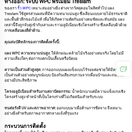
ทางออก: ระบบ WPC พรีเมียม Treslam
ของเรา
รั้ว WPC
เหมาะสมอย่างยิ่ง
ต่างจากวัสดุคอมโพสิตทั่วไป แผง
Treslam ใช้สูตรส่วนผสมที่มีความหนาแน่นสูง ซึ่งเลียนแบบลายไม้ธรรมชาติ
และพื้นผิวลึกของไม้แท้
เพื่อให้เกิดความตัดกันอย่างคมชัดและทันสมัย แผง
เหล่านี้จึงถูกจับคู่เข้ากับเสาและราวอลูมิเนียมเชิงโครงสร้าง ซึ่งเคลือบผิวด้วย
การเคลือบผงสีดำด้าน
.
คุณสมบัติหลักของการติดตั้งครั้งนี้:
แผง WPC ความหนาแน่นสูง:
ให้ลักษณะคล้ายไม้จริงอย่างสมจริง โดยไม่มี
ความเสี่ยงใดๆ ต่อการแตกเป็นเสี้ยนหรือบิดงอ
ความเป็นส่วนตัวสูงสุด:
การออกแบบแผงแข็งแบบไร้รอยต่อช่วยให้มีความ
เป็นส่วนตัวอย่างสมบูรณ์แบบ ป้องกันเสียงรบกวนจากเพื่อนบ้านและถนนได้
อย่างมีประสิทธิภาพ
โครงอลูมิเนียมสำหรับงานสถาปัตยกรรม:
น้ำหนักเบาแต่มีความแข็งแรงเชิง
โครงสร้างสูง ทำหน้าที่เป็นโครงร่างที่ไม่เกิดสนิมสำหรับระบบ
ทนต่อรังสี UV และสภาพอากาศ:
ออกแบบมาเพื่อต้านการซีดจาง จึงเหมาะ
อย่างยิ่งสำหรับสภาพอากาศกลางแจ้งที่รุนแรง
กระบวนการติดตั้ง