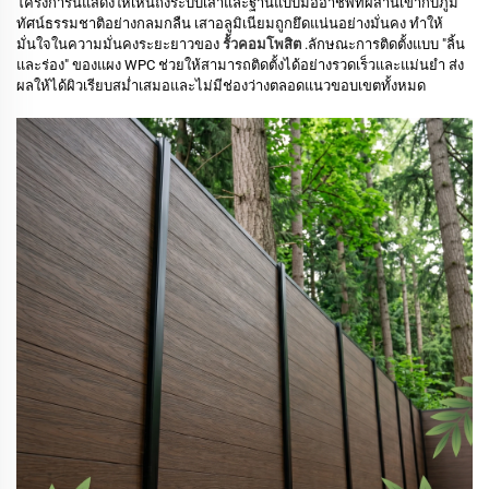
โครงการนี้แสดงให้เห็นถึงระบบเสาและฐานแบบมืออาชีพที่ผสานเข้ากับภูมิ
ทัศน์ธรรมชาติอย่างกลมกลืน
เสาอลูมิเนียมถูกยึดแน่นอย่างมั่นคง ทำให้
มั่นใจในความมั่นคงระยะยาวของ
รั้วคอมโพสิต
.
ลักษณะการติดตั้งแบบ "ลิ้น
และร่อง" ของแผง WPC ช่วยให้สามารถติดตั้งได้อย่างรวดเร็วและแม่นยำ ส่ง
ผลให้ได้ผิวเรียบสม่ำเสมอและไม่มีช่องว่างตลอดแนวขอบเขตทั้งหมด