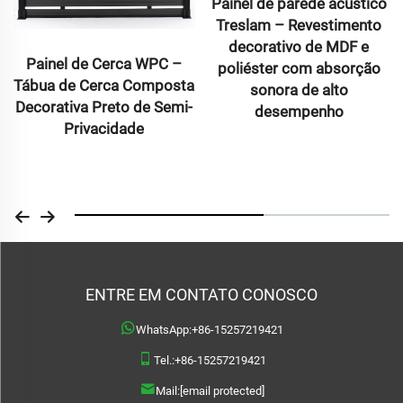
Painel de parede acústico
Treslam – Revestimento
decorativo de MDF e
Decking WPC com Co-
poliéster com absorção
Extrusão na Cor Preta –
sonora de alto
Tabuas Circulares Ocas
desempenho
em Compósito com Seis
Furos
ENTRE EM CONTATO CONOSCO
WhatsApp:
+86-15257219421
Tel.:
+86-15257219421
Mail:
[email protected]