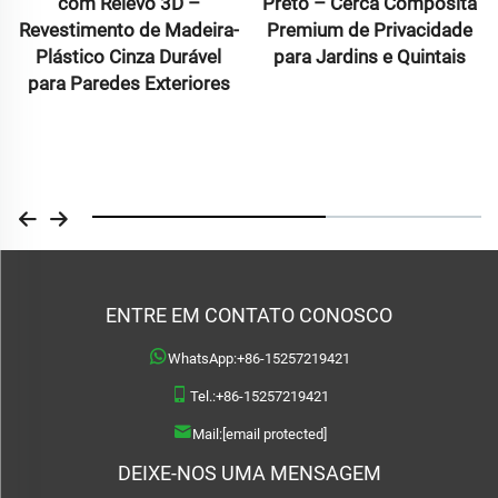
vo 3D –
Preto – Cerca Compósita
Co-Extrusão 
de Madeira-
Premium de Privacidade
Compósitas pa
za Durável
para Jardins e Quintais
de Alto Tr
 Exteriores
ENTRE EM CONTATO CONOSCO
WhatsApp:
+86-15257219421
Tel.:
+86-15257219421
Mail:
[email protected]
DEIXE-NOS UMA MENSAGEM