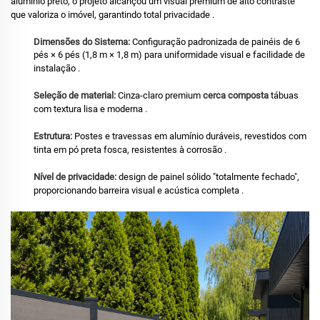
alumínio preto, o projeto alcançou um visual premium de alto contraste
que valoriza o imóvel, garantindo total privacidade
.
Dimensões do Sistema:
Configuração padronizada de painéis de 6
pés × 6 pés (1,8 m × 1,8 m) para uniformidade visual e facilidade de
instalação
.
Seleção de material:
Cinza-claro premium
cerca composta
tábuas
com textura lisa e moderna
.
Estrutura:
Postes e travessas em alumínio duráveis, revestidos com
tinta em pó preta fosca, resistentes à corrosão
.
Nível de privacidade:
design de painel sólido "totalmente fechado",
proporcionando barreira visual e acústica completa
.