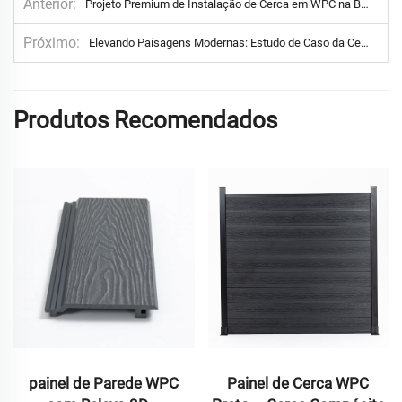
Anterior
Projeto Premium de Instalação de Cerca em WPC na Bósnia pela Treslam
Próximo
Elevando Paisagens Modernas: Estudo de Caso da Cerca em WPC da Treslam
Produtos Recomendados
arede WPC
Painel de Cerca WPC
Decking WPC S