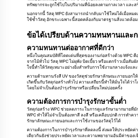
ทรัพยากรจะถูกใช้ไปในปริมาณที่น้อยลงตามกาลเวลา และส
นอกจากนี้ วัสดุ WPC ยังสามารถนำกลับมาใช้ใหม่ได้เมื่อหมด
ใช้ซ้ำวัสดุ อักขระเฉพาะนี้สอดคล้องกับมาตรฐานสิ่งแวดล้อ
ข้อได้เปรียบด้านความทนทานและก
ความทนทานต่ออากาศที่ดีกว่า
หนึ่งในคุณสมบัติที่โดดเด่นที่สุดของงานก่อสร้างด้วย WPC
จากไม้ทั่วไป วัสดุ WPC ไม่ผุพัง บิดเบี้ยว หรือแตกร้าวเมื่อส
ใจนี้ทำให้วัสดุเหมาะอย่างยิ่งสำหรับการใช้งานกลางแจ้งและพื
ความต้านทานรังสี UV ของวัสดุช่วยรักษาลักษณะภายนอกให้คง
เกิดขึ้นกับวัสดุก่อสร้างทั่วไป ความเสถียรนี้ทำให้มั่นใจ
โดยไม่จำเป็นต้องบำรุงรักษาหรือเปลี่ยนใหม่บ่อยครั้ง
ความต้องการการบำรุงรักษาขั้นต่ำ
วัสดุก่อสร้าง WPC ช่วยลดภาระในการดูแลรักษามากมายที่มักเ
WPC ทำให้ไม่จำเป็นต้องทาสี ลงสี หรือเคลือบปกติ การทำควา
รักษาลักษณะภายนอกและการใช้งานของวัสดุไว้ได้
ความต้องการในการบำรุงรักษาที่ลดลงนี้ ส่งผลให้ประหยัด
เดียวกันยังช่วยประหยัดเวลาและความพยายามอันมีค่าของเจ้