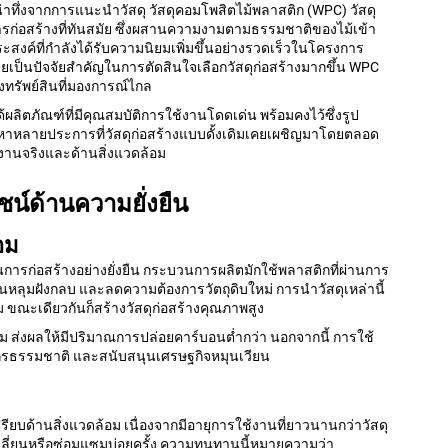
่าทึ่งจากการแนะนำวัสดุ
วัสดุคอมโพสิตไม้พลาสติก (WPC)
วัสดุ
ารก่อสร้างที่ทันสมัย ซึ่งผสานความงามตามธรรมชาติของไม้เข้า
งค์ที่กำลังได้รับความนิยมเพิ่มขึ้นอย่างรวดเร็วในโครงการ
กลายเป็นปัจจัยสำคัญในการตัดสินใจเลือกวัสดุก่อสร้างมากขึ้น WPC
งทรัพย์สินที่มองการณ์ไกล
ลิตภัณฑ์ที่มีคุณสมบัติการใช้งานโดดเด่น พร้อมคงไว้ซึ่งรูป
ัญหาหลายประการที่วัสดุก่อสร้างแบบดั้งเดิมเคยเผชิญมาโดยตลอด
านจริงและด้านสิ่งแวดล้อม
น์ด้านความยั่งยืน
อม
นการก่อสร้างอย่างยั่งยืน กระบวนการผลิตมักใช้พลาสติกที่ผ่านการ
ในหลุมฝังกลบ และลดความต้องการวัตถุดิบใหม่ การนำวัสดุเหล่านี้
ขณะเดียวกันก็สร้างวัสดุก่อสร้างคุณภาพสูง
ดิม ส่งผลให้มีปริมาณการปล่อยคาร์บอนต่ำกว่า นอกจากนี้ การใช้
ากรธรรมชาติ และสนับสนุนเศรษฐกิจหมุนเวียน
ยบด้านสิ่งแวดล้อม เนื่องจากมีอายุการใช้งานที่ยาวนานกว่าวัสดุ
ปลี่ยนหรือซ่อมแซมบ่อยครั้ง ความทนทานนี้หมายความว่า