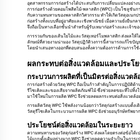
อุตสาหกรรมการก่อสร้างได้ประสบกับการเปลี่ยนแปลงอย่างน
การก่อสร้างด้วยคอมโพสิตไม้-พลาสติก (WPC) เป็นโซลูชันก
กับความทนทานของพลาสติกวิศวกรรม ทำให้เกิดวัสดุอเนกประส
ก่อสร้างทั้งแบบที่อยู่อาศัยและเชิงพาณิชย์ เมื่อความยั่งยืน
จึงถือเป็นทางเลือกชั้นนำสำหรับผู้รับเหมาก่อสร้างและเจ้าขอ
การรวมกันของเส้นใยไม้และวัสดุเทอร์โมพลาสติก ส่งผลให้ได้ผ
ลักษณ์ที่สวยงามน่ามอง วัสดุปฏิวัติวงการนี้สามารถแก้ไขป
โดยนำเสนอทางออกที่ตอบสนองทั้งความต้องการด้านการใช้ง
ผลกระทบต่อสิ่งแวดล้อมและประโยช
กระบวนการผลิตที่เป็นมิตรต่อสิ่งแวดล้
การก่อสร้างด้วยวัสดุ WPC ถือเป็นก้าวสำคัญในการปฏิบัติด้า
รีไซเคิลและของเสียจากผลิตภัณฑ์ไม้ ซึ่งช่วยลดขยะที่ไปทิ้ง
มาใช้ใหม่ในการผลิต WPC จึงช่วยลดผลกระทบต่อสิ่งแวดล้อม 
การผลิตวัสดุ WPC ใช้พลังงานน้อยกว่าวัสดุก่อสร้างแบบดั้งเ
วัสดุรีไซเคิลในกระบวนการผลิต WPC ยังช่วยอนุรักษ์ทรัพย
ประโยชน์ต่อสิ่งแวดล้อมในระยะยาว
ความทนทานของวัสดุก่อสร้าง WPC ส่งผลโดยตรงต่อข้อได้เปรี
ไม้แบบดั้งเดิมอย่างมาก WPC จึงช่วยลดความจำเป็นในการเ