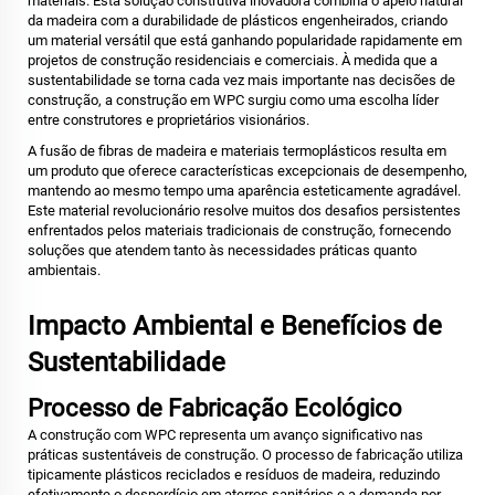
materiais. Esta solução construtiva inovadora combina o apelo natural
da madeira com a durabilidade de plásticos engenheirados, criando
um material versátil que está ganhando popularidade rapidamente em
projetos de construção residenciais e comerciais. À medida que a
sustentabilidade se torna cada vez mais importante nas decisões de
construção, a construção em WPC surgiu como uma escolha líder
entre construtores e proprietários visionários.
A fusão de fibras de madeira e materiais termoplásticos resulta em
um produto que oferece características excepcionais de desempenho,
mantendo ao mesmo tempo uma aparência esteticamente agradável.
Este material revolucionário resolve muitos dos desafios persistentes
enfrentados pelos materiais tradicionais de construção, fornecendo
soluções que atendem tanto às necessidades práticas quanto
ambientais.
Impacto Ambiental e Benefícios de
Sustentabilidade
Processo de Fabricação Ecológico
A construção com WPC representa um avanço significativo nas
práticas sustentáveis de construção. O processo de fabricação utiliza
tipicamente plásticos reciclados e resíduos de madeira, reduzindo
efetivamente o desperdício em aterros sanitários e a demanda por