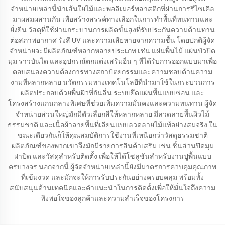
จำหน่ายเหล่านี้นำเส้นใยไม้และพอลิเมอร์พลาสติกที่ผ่านการรีไซเคิล
มาผสมผสานกัน เพื่อสร้างสรรค์ทางเลือกในการทำพื้นที่ทนทานและ
ยั่งยืน วัสดุที่ใช้ผ่านกระบวนการผลิตขั้นสูงที่รับประกันความต้านทาน
ต่อสภาพอากาศ รังสี UV และความเสียหายจากความชื้น โดยปกติผู้จัด
จำหน่ายจะมีผลิตภัณฑ์หลากหลายประเภท เช่น แผ่นพื้นไม้ แผ่นบัวปิด
มุม ราวบันได และอุปกรณ์ตกแต่งเสริมอื่น ๆ ที่ได้รับการออกแบบมาเพื่อ
ตอบสนองความต้องการทางสถาปัตยกรรมและความชอบด้านความ
งามที่หลากหลาย นวัตกรรมทางเทคโนโลยีที่นำมาใช้ในกระบวนการ
ผลิตประกอบด้วยพื้นผิวที่กันลื่น ระบบยึดแผ่นพื้นแบบซ่อน และ
โครงสร้างแกนกลางพิเศษที่ช่วยเพิ่มความมั่นคงและความทนทาน ผู้จัด
จำหน่ายส่วนใหญ่มักมีตัวเลือกสีให้หลากหลาย มีลวดลายพื้นผิวไม้
ธรรมชาติ และเนื้อผ้าลายพื้นที่เลียนแบบลวดลายไม้แท้อย่างสมจริง ใน
ขณะเดียวกันก็ให้คุณสมบัติการใช้งานที่เหนือกว่าวัสดุธรรมชาติ
ผลิตภัณฑ์ของพวกเขาจึงมักมีรายการสินค้าเสริม เช่น ชิ้นส่วนปิดมุม
ฝาปิด และวัสดุสำหรับติดตั้ง เพื่อให้ได้โซลูชันสำหรับงานปูพื้นแบบ
ครบวงจร นอกจากนี้ ผู้จัดจำหน่ายเหล่านี้ยังมีมาตรการควบคุมคุณภาพ
ที่เข้มงวด และมักจะให้การรับประกันอย่างครอบคลุม พร้อมทั้ง
สนับสนุนด้านเทคนิคและคำแนะนำในการติดตั้งเพื่อให้มั่นใจถึงความ
พึงพอใจของลูกค้าและความสำเร็จของโครงการ