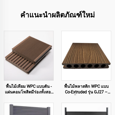
คำแนะนำผลิตภัณฑ์ใหม่
พื้นไม้เทียม WPC แบบตัน -
พื้นไม้พลาสติก WPC แบบ
แผ่นคอมโพสิตมีร่องทั้งสอง
Co-Extruded รุ่น GJ27 –
ด้าน
แผ่นพื้นกลวงวงกลม 6 รู
สำหรับภายนอก (ดีไซน์แบบ
Slim Fit)