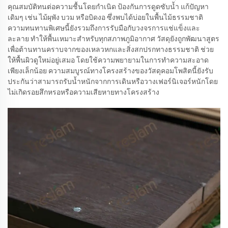
คุณสมบัติทนต่อความชื้นโดยกำเนิด ป้องกันการดูดซับน้ำ แก้ปัญหา
เดิมๆ เช่น ไม้ผุพัง บวม หรือบิดงอ ซึ่งพบได้บ่อยในพื้นไม้ธรรมชาติ
ความทนทานพิเศษนี้ยังรวมถึงการรับมือกับวงจรการแช่แข็งและ
ละลาย ทำให้พื้นเหมาะสำหรับทุกสภาพภูมิอากาศ วัสดุยังถูกพัฒนาสูตร
เพื่อต้านทานคราบจากของเหลวหกและสิ่งสกปรกทางธรรมชาติ ช่วย
ให้พื้นผิวดูใหม่อยู่เสมอ โดยใช้ความพยายามในการทำความสะอาด
เพียงเล็กน้อย ความสมบูรณ์ทางโครงสร้างของวัสดุคอมโพสิตนี้ยังรับ
ประกันว่าสามารถรับน้ำหนักจากการเดินหรือวางเฟอร์นิเจอร์หนักโดย
ไม่เกิดรอยสึกหรอหรือความเสียหายทางโครงสร้าง