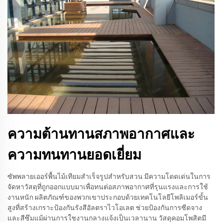
ความต้านทานสภาพอากาศและ
ความทนทานยอดเยี่ยม
ซัพพลายเออร์พื้นไม้เทียมสำเร็จรูปสำหรับสวน มีความโดดเด่นในการ
จัดหาวัสดุที่ถูกออกแบบมาเพื่อทนต่อสภาพอากาศที่รุนแรงและการใช้
งานหนัก ผลิตภัณฑ์ของพวกเขาประกอบด้วยเทคโนโลยีโพลิเมอร์ขั้น
สูงที่สร้างเกราะป้องกันรังสีอัลตราไวโอเลต ช่วยป้องกันการซีดจาง
และสีซึมแม้ผ่านการใชงานกลางแจ้งเป็นเวลานาน วัสดุคอมโพสิตมี