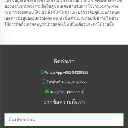
และข้อมูลเฉพาะทางด้านสถาปัตยกรรม นอกจากนี้ ช่วงของผลิตภัณฑ์
ของพวกเขามักจะรวมถึงโซลูชันพิเศษสำหรับการใช้งานเฉพาะทาง
เช่น การออกแบบโค้ง ตัวเลือกไฟในตัว และบริการจับคู่สีแบบกำหนด
เอง การมีอยู่ของอุปกรณ์ตกแต่งและชิ้นส่วนประกอบที่เข้ากันได้ช่วย
ให้การติดตั้งเสร็จสมบูรณ์ด้วยลุคที่เป็นหนึ่งเดียวและทำได้ง่ายขึ้น
ติดต่อเรา
WhatsApp:
+852-84320555
โทรศัพท์:
+852-84320555
เมล:
[email protected]
ฝากข้อความถึงเรา