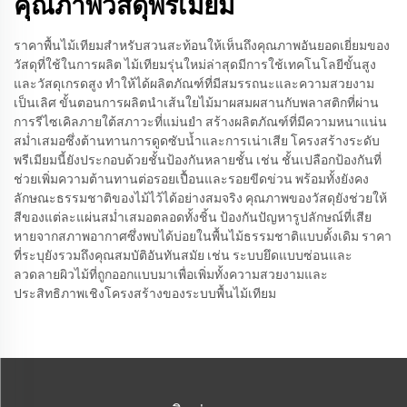
คุณภาพวัสดุพรีเมียม
ราคาพื้นไม้เทียมสำหรับสวนสะท้อนให้เห็นถึงคุณภาพอันยอดเยี่ยมของ
วัสดุที่ใช้ในการผลิต ไม้เทียมรุ่นใหม่ล่าสุดมีการใช้เทคโนโลยีขั้นสูง
และวัสดุเกรดสูง ทำให้ได้ผลิตภัณฑ์ที่มีสมรรถนะและความสวยงาม
เป็นเลิศ ขั้นตอนการผลิตนำเส้นใยไม้มาผสมผสานกับพลาสติกที่ผ่าน
การรีไซเคิลภายใต้สภาวะที่แม่นยำ สร้างผลิตภัณฑ์ที่มีความหนาแน่น
สม่ำเสมอซึ่งต้านทานการดูดซับน้ำและการเน่าเสีย โครงสร้างระดับ
พรีเมียมนี้ยังประกอบด้วยชั้นป้องกันหลายชั้น เช่น ชั้นเปลือกป้องกันที่
ช่วยเพิ่มความต้านทานต่อรอยเปื้อนและรอยขีดข่วน พร้อมทั้งยังคง
ลักษณะธรรมชาติของไม้ไว้ได้อย่างสมจริง คุณภาพของวัสดุยังช่วยให้
สีของแต่ละแผ่นสม่ำเสมอตลอดทั้งชิ้น ป้องกันปัญหารูปลักษณ์ที่เสีย
หายจากสภาพอากาศซึ่งพบได้บ่อยในพื้นไม้ธรรมชาติแบบดั้งเดิม ราคา
ที่ระบุยังรวมถึงคุณสมบัติอันทันสมัย เช่น ระบบยึดแบบซ่อนและ
ลวดลายผิวไม้ที่ถูกออกแบบมาเพื่อเพิ่มทั้งความสวยงามและ
ประสิทธิภาพเชิงโครงสร้างของระบบพื้นไม้เทียม