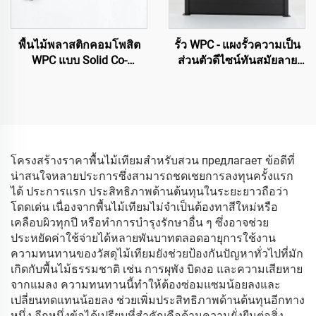
พื้นไม้พลาสติกคอมโพสิต
รั้ว WPC - แผงรั้วความเป็น
WPC แบบ Solid Co-
ส่วนตัวดีไซน์ทันสมัยลาย
extruded รุ่น GJ33 –
เส้นตรง (สีดำ)
138×22.5 มม. | พื้นสำหรับ
ภายนอกอาคารคุณภาพ
พรีเมียม
โครงสร้างราคาพื้นไม้เทียมสำหรับสวน предлагает ข้อดีที่
น่าสนใจหลายประการซึ่งสามารถชดเชยการลงทุนครั้งแรก
ได้ ประการแรก ประสิทธิภาพด้านต้นทุนในระยะยาวถือว่า
โดดเด่น เนื่องจากพื้นไม้เทียมไม่จำเป็นต้องทาสีใหม่หรือ
เคลือบผิวทุกปี หรือทำการบำรุงรักษาอื่น ๆ ซึ่งอาจช่วย
ประหยัดค่าใช้จ่ายได้หลายพันบาทตลอดอายุการใช้งาน
ความทนทานของวัสดุไม้เทียมยังช่วยป้องกันปัญหาทั่วไปที่มัก
เกิดกับพื้นไม้ธรรมชาติ เช่น การผุพัง บิดงอ และความเสียหาย
จากแมลง ความทนทานนี้ทำให้ต้องซ่อมแซมน้อยลงและ
เปลี่ยนทดแทนน้อยลง ช่วยเพิ่มประสิทธิภาพด้านต้นทุนอีกทาง
หนึ่ง อีกหนึ่งข้อได้เปรียบที่สำคัญคือด้านความยั่งยืนต่อสิ่ง