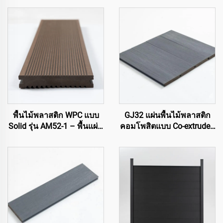
พื้นไม้พลาสติก WPC แบบ
GJ32 แผ่นพื้นไม้พลาสติก
Solid รุ่น AM52-1 – พื้นแผ่น
คอมโพสิตแบบ Co-extruded
สองด้าน
ขนาด 138×22.5 มม. | ทาง
เลือกแทนไม้ธรรมชาติรูป
แบบใหม่