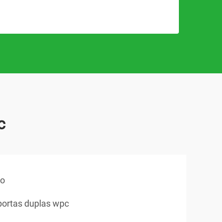
c
to
portas duplas wpc