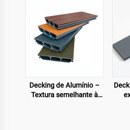
Decking de Alumínio –
Deck
Textura semelhante à
e
Madeira, Pavimento
13
Exterior Durável e
E
Estiloso