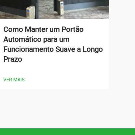
Como Manter um Portão
Qua
Automático para um
Por
Funcionamento Suave a Longo
Áre
Prazo
VER 
VER MAIS