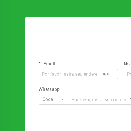
Email
No
0/100
Whatsapp
Code