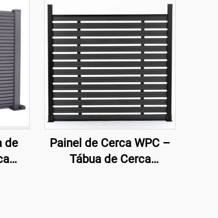
a de
Painel de Cerca WPC –
ca
Tábua de Cerca
derna
Composta Decorativa
Preto de Semi-
Privacidade