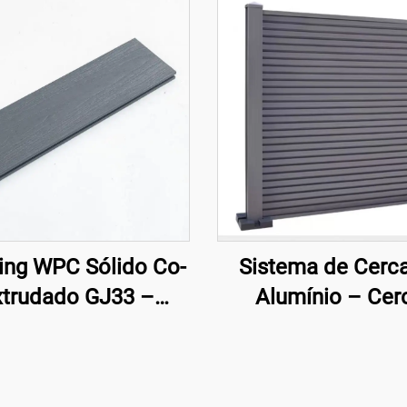
ing WPC Sólido Co-
Sistema de Cerc
xtrudado GJ33 –
Alumínio – Cer
8×22,5 mm | Piso
Arquitetônica Mo
xterno Premium