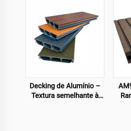
Decking de Alumínio –
AM9
Textura semelhante à
Ra
Madeira, Pavimento
Fa
Exterior Durável e
Estiloso