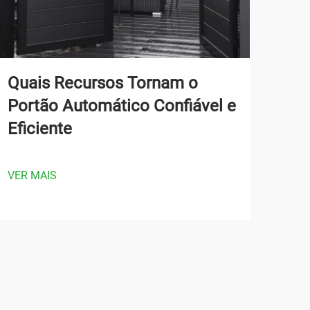
Quais Recursos Tornam o
Co
Portão Automático Confiável e
Aut
Eficiente
Fun
Pr
VER MAIS
VER 