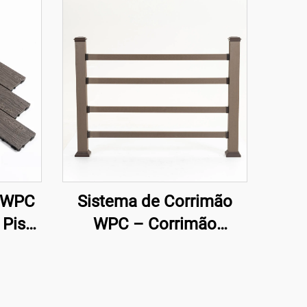
k WPC
Sistema de Corrimão
 Piso
WPC – Corrimão
il
Composto Totalmente
com Coextrusão para
Segurança Externa