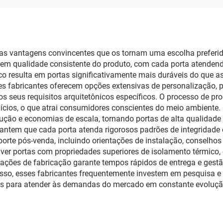
as vantagens convincentes que os tornam uma escolha preferida
m qualidade consistente do produto, com cada porta atendendo
o resulta em portas significativamente mais duráveis do que as
s fabricantes oferecem opções extensivas de personalização, pe
s seus requisitos arquitetônicos específicos. O processo de pr
rdícios, o que atrai consumidores conscientes do meio ambiente
dução e economias de escala, tornando portas de alta qualida
antem que cada porta atenda rigorosos padrões de integridade e
orte pós-venda, incluindo orientações de instalação, conselhos
ver portas com propriedades superiores de isolamento térmico, 
alações de fabricação garante tempos rápidos de entrega e gest
isso, esses fabricantes frequentemente investem em pesquisa 
ras para atender às demandas do mercado em constante evoluçã