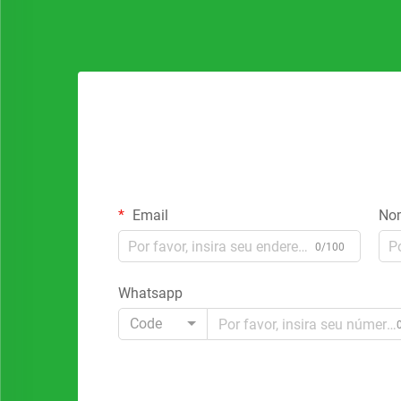
Email
No
0/100
Whatsapp
Code