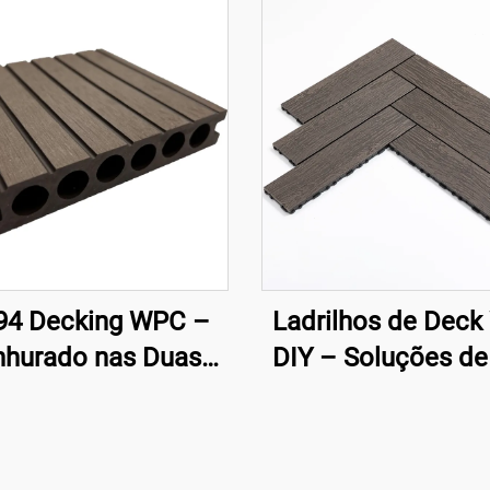
4 Decking WPC –
Ladrilhos de Dec
nhurado nas Duas
DIY – Soluções de
ces, Núcleo Oco
Externo de Fác
(140×25 mm)
Instalação