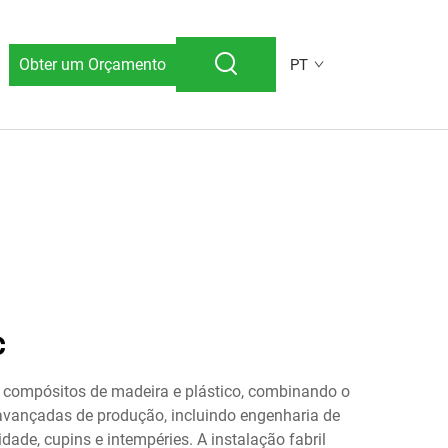
Obter um Orçamento
PT
c
s compósitos de madeira e plástico, combinando o
avançadas de produção, incluindo engenharia de
ade, cupins e intempéries. A instalação fabril