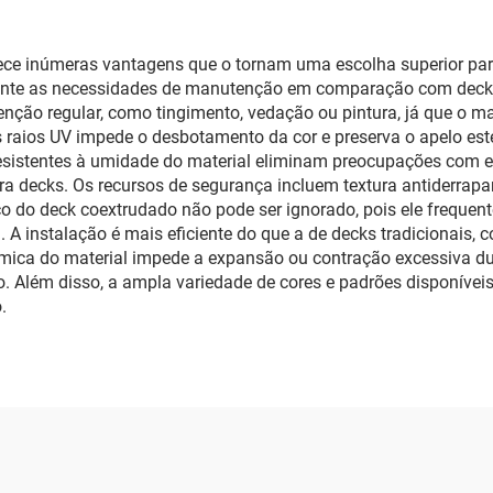
ece inúmeras vantagens que o tornam uma escolha superior para 
mente as necessidades de manutenção em comparação com decks 
enção regular, como tingimento, vedação ou pintura, já que o
s raios UV impede o desbotamento da cor e preserva o apelo est
 resistentes à umidade do material eliminam preocupações com
decks. Os recursos de segurança incluem textura antiderrapant
o do deck coextrudado não pode ser ignorado, pois ele frequent
. A instalação é mais eficiente do que a de decks tradicionais,
érmica do material impede a expansão ou contração excessiva 
o. Além disso, a ampla variedade de cores e padrões disponívei
.