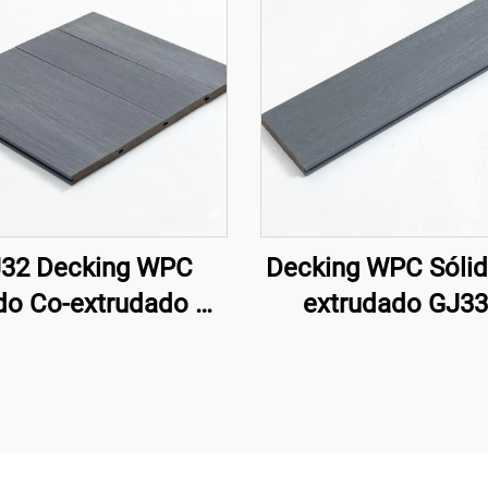
32 Decking WPC
Decking WPC Sólid
do Co-extrudado –
extrudado GJ33
138×22,5 mm |
138×22,5 mm | P
ernativa Moderna à
Externo Premi
Madeira