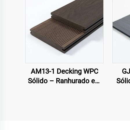
AM13-1 Decking WPC
GJ
Sólido – Ranhurado em
Sóli
Uma Face com Relevo
3D
Alt