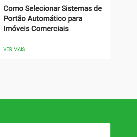
Como Selecionar Sistemas de
Qua
Portão Automático para
Por
Imóveis Comerciais
Áre
VER MAIS
VER 