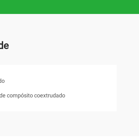
de
do
 de compósito coextrudado