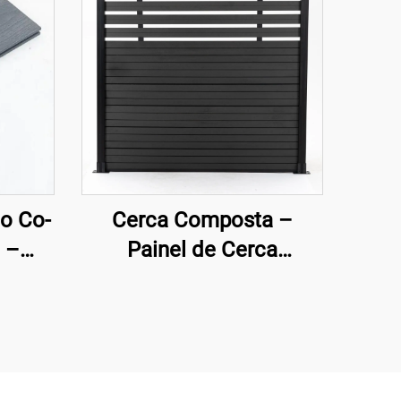
o Co-
Cerca Composta –
 –
Painel de Cerca
iso
Ornamental Moderno
um
Preto de Semi-
Privacidade