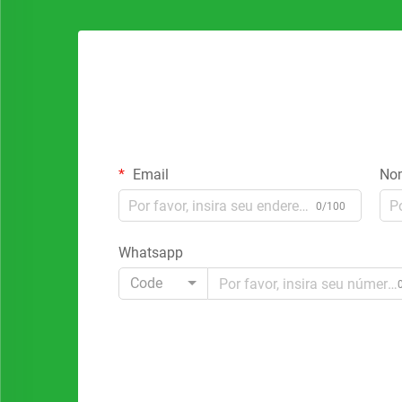
Email
No
0/100
Whatsapp
Code