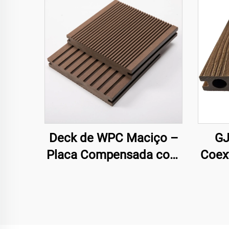
Deck de WPC Maciço –
GJ
Placa Compensada com
Coex
Ranhuras em Ambos os
Dec
Lados
Oc
(