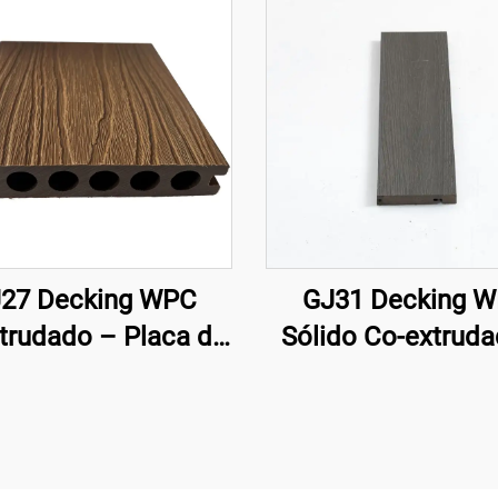
27 Decking WPC
GJ31 Decking 
trudado – Placa de
Sólido Co-extrud
k Externo Circular
138×22,5 mm
a com Seis Furos
Design Slim Fit)