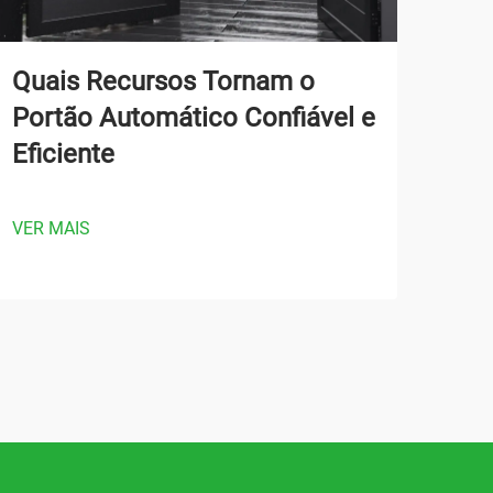
Quais Recursos Tornam o
Co
Portão Automático Confiável e
Aut
Eficiente
Fun
Pr
VER MAIS
VER 