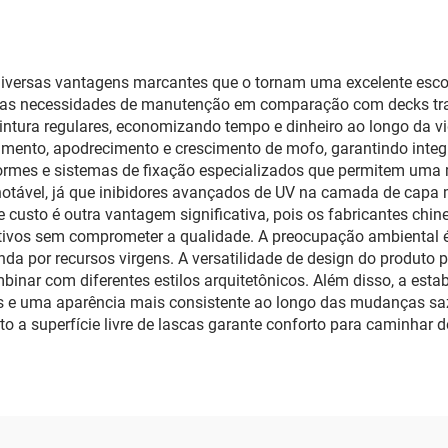
iversas vantagens marcantes que o tornam uma excelente escolh
te as necessidades de manutenção em comparação com decks tra
ntura regulares, economizando tempo e dinheiro ao longo da vida
o, apodrecimento e crescimento de mofo, garantindo integrid
rmes e sistemas de fixação especializados que permitem uma m
notável, já que inibidores avançados de UV na camada de capa 
 custo é outra vantagem significativa, pois os fabricantes chi
tivos sem comprometer a qualidade. A preocupação ambiental é
da por recursos virgens. A versatilidade de design do produto 
mbinar com diferentes estilos arquitetônicos. Além disso, a est
s e uma aparência mais consistente ao longo das mudanças saz
a superfície livre de lascas garante conforto para caminhar d