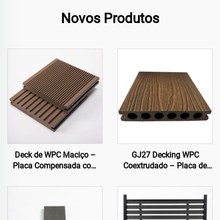
Novos Produtos
Deck de WPC Maciço –
GJ27 Decking WPC
Placa Compensada com
Coextrudado – Placa de
Ranhuras em Ambos os
Deck Externo Circular Oca
Lados
com Seis Furos (Design
Slim Fit)