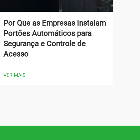
Por Que as Empresas Instalam
Co
Portões Automáticos para
Aut
Segurança e Controle de
Fun
Acesso
Pr
VER MAIS
VER 