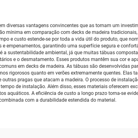
m diversas vantagens convincentes que as tornam um investimen
ção mínima em comparação com decks de madeira tradicionais,
mpo e custo estende-se por toda a vida útil do produto, que no
s e empenamentos, garantindo uma superfície segura e confortá
va é a sustentabilidade ambiental, já que muitas tábuas compos
nitários e o desmatamento. Esses produtos mantêm sua cor e ap
comuns em decks de madeira. As tábuas são desenvolvidas para
ernos rigorosos quanto em verões extremamente quentes. Elas 
 outras pragas que atacam a madeira. O processo de instalação
tempo de instalação. Além disso, esses materiais oferecem exce
os aquáticos. A eficiência de custo a longo prazo torna-se evi
 combinada com a durabilidade estendida do material.