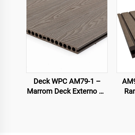
Deck WPC AM79-1 –
AM9
Marrom Deck Externo de
Ra
Núcleo Oco, Durável e de
Fa
Baixa Manutenção