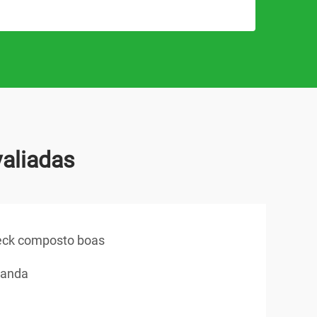
aliadas
eck composto boas
randa