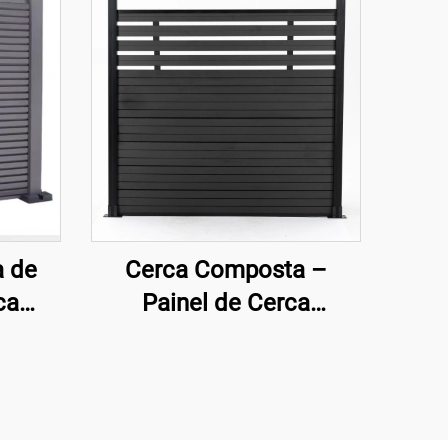
a de
Cerca Composta –
ca
Painel de Cerca
derna
Ornamental Moderno
Preto de Semi-
Privacidade