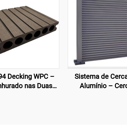
4 Decking WPC –
Sistema de Cerc
nhurado nas Duas
Alumínio – Cer
ces, Núcleo Oco
Arquitetônica Mo
(140×25 mm)