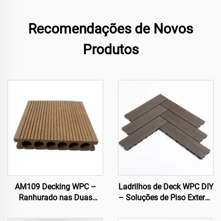
Recomendações de Novos
Produtos
AM109 Decking WPC –
Ladrilhos de Deck WPC DIY
Ranhurado nas Duas
– Soluções de Piso Externo
Faces, Núcleo Oco Circular
de Fácil Instalação
(140×25 mm)