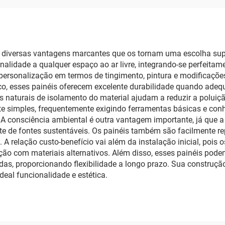
m diversas vantagens marcantes que os tornam uma escolha super
rsonalidade a qualquer espaço ao ar livre, integrando-se perfei
 personalização em termos de tingimento, pintura e modificações
tico, esses painéis oferecem excelente durabilidade quando ad
aturais de isolamento do material ajudam a reduzir a poluiç
ente simples, frequentemente exigindo ferramentas básicas e c
 A consciência ambiental é outra vantagem importante, já que a
e de fontes sustentáveis. Os painéis também são facilmente rep
 A relação custo-benefício vai além da instalação inicial, poi
ção com materiais alternativos. Além disso, esses painéis pod
adas, proporcionando flexibilidade a longo prazo. Sua construç
eal funcionalidade e estética.