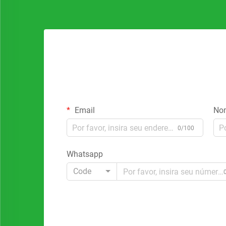
Email
No
0/100
Whatsapp
Code