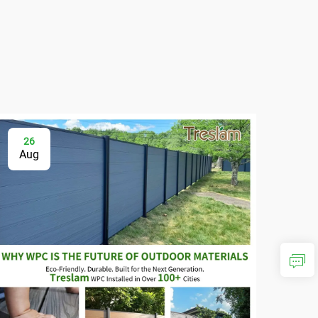
26
2
Aug
Au