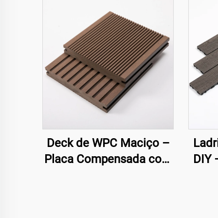
Deck de WPC Maciço –
Ladr
Placa Compensada com
DIY 
Ranhuras em Ambos os
E
Lados