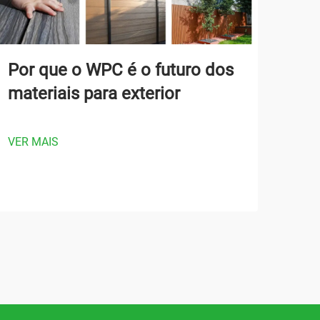
Por que o WPC é o futuro dos
Por
materiais para exterior
Por
Seg
Ac
VER MAIS
VER 