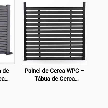
a de
Painel de Cerca WPC –
ca
Tábua de Cerca
derna
Composta Decorativa
Preto de Semi-
Privacidade