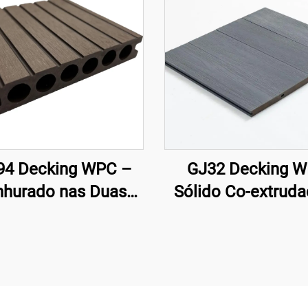
4 Decking WPC –
GJ32 Decking 
nhurado nas Duas
Sólido Co-extrud
ces, Núcleo Oco
138×22,5 mm 
(140×25 mm)
Alternativa Moder
Madeira