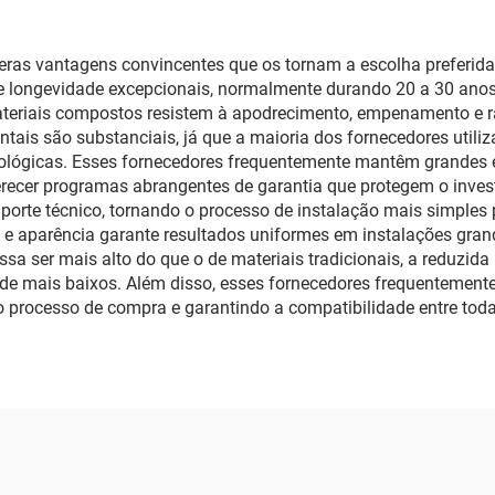
as vantagens convincentes que os tornam a escolha preferida 
 e longevidade excepcionais, normalmente durando 20 a 30 an
materiais compostos resistem à apodrecimento, empenamento e r
ntais são substanciais, já que a maioria dos fornecedores utili
cológicas. Esses fornecedores frequentemente mantêm grandes e
recer programas abrangentes de garantia que protegem o invest
porte técnico, tornando o processo de instalação mais simples 
e aparência garante resultados uniformes em instalações grand
possa ser mais alto do que o de materiais tradicionais, a reduzi
ade mais baixos. Além disso, esses fornecedores frequentemen
 processo de compra e garantindo a compatibilidade entre toda