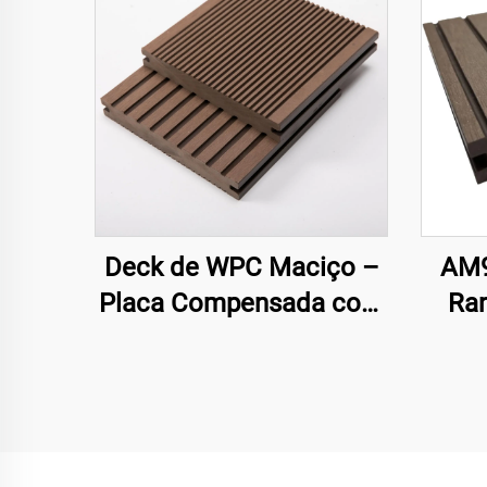
Deck de WPC Maciço –
AM9
Placa Compensada com
Ra
Ranhuras em Ambos os
Fa
Lados