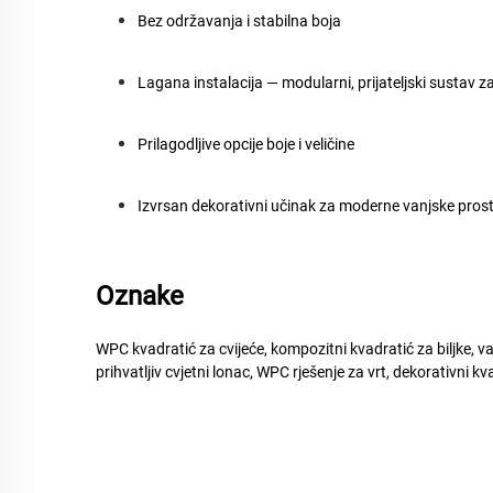
Bez održavanja i stabilna boja
Lagana instalacija — modularni, prijateljski sustav
Prilagodljive opcije boje i veličine
Izvrsan dekorativni učinak za moderne vanjske pros
Oznake
WPC kvadratić za cvijeće, kompozitni kvadratić za biljke, va
prihvatljiv cvjetni lonac, WPC rješenje za vrt, dekorativni k