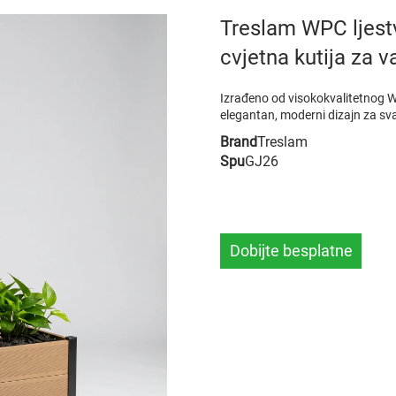
Treslam WPC ljest
cvjetna kutija za v
Izrađeno od visokokvalitetnog W
elegantan, moderni dizajn za svaki
Brand
Treslam
Spu
GJ26
Dobijte besplatne
uzorke