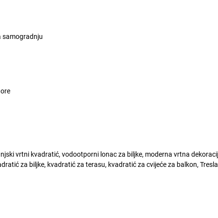
 za samogradnju
tore
njski vrtni kvadratić, vodootporni lonac za biljke, moderna vrtna dekoracija
vadratić za biljke, kvadratić za terasu, kvadratić za cvijeće za balkon, Tres