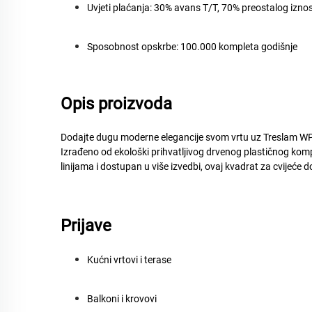
Uvjeti plaćanja:
30% avans T/T, 70% preostalog iznos
Sposobnost opskrbe:
100.000 kompleta godišnje
Opis proizvoda
Dodajte dugu moderne elegancije svom vrtu uz
Treslam WP
Izrađeno od ekološki prihvatljivog drvenog plastičnog kom
linijama i dostupan u više izvedbi, ovaj kvadrat za cvijeće 
Prijave
Kućni vrtovi i terase
Balkoni i krovovi