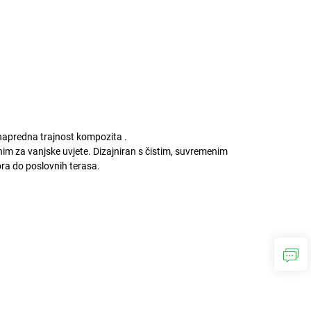
i napredna trajnost kompozita
.
alnim za vanjske uvjete. Dizajniran s čistim, suvremenim
tora do poslovnih terasa.