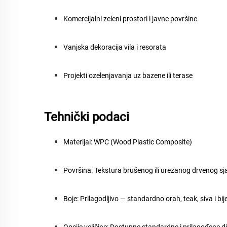
Komercijalni zeleni prostori i javne površine
Vanjska dekoracija vila i resorata
Projekti ozelenjavanja uz bazene ili terase
Tehnički podaci
Materijal:
WPC (Wood Plastic Composite)
Površina:
Tekstura brušenog ili urezanog drvenog sj
Boje:
Prilagodljivo — standardno orah, teak, siva i bij
Opcije veličine:
Dostupne standardne i prilagođene d