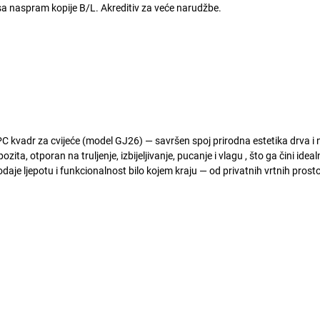
a naspram kopije B/L. Akreditiv za veće narudžbe.
C kvadr za cvijeće (model GJ26)
— savršen spoj
prirodna estetika drva 
pozita, otporan na
truljenje, izbijeljivanje, pucanje i vlagu
, što ga čini ide
dodaje ljepotu i funkcionalnost bilo kojem kraju — od privatnih vrtnih pros