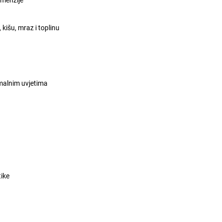
kišu, mraz i toplinu
malnim uvjetima
tike