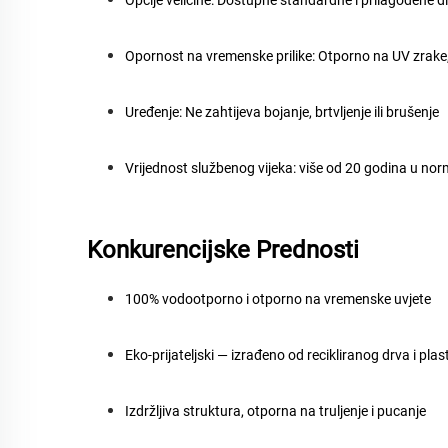
Opornost na vremenske prilike:
Otporno na UV zrake, 
Uređenje:
Ne zahtijeva bojanje, brtvljenje ili brušenje
Vrijednost službenog vijeka:
više od 20 godina u nor
Konkurencijske Prednosti
100% vodootporno i otporno na vremenske uvjete
Eko-prijateljski — izrađeno od recikliranog drva i plas
Izdržljiva struktura, otporna na truljenje i pucanje