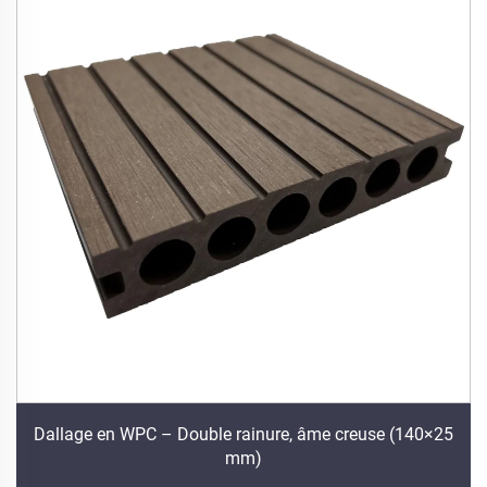
Dallage en WPC – Double rainure, âme creuse (140×25
mm)