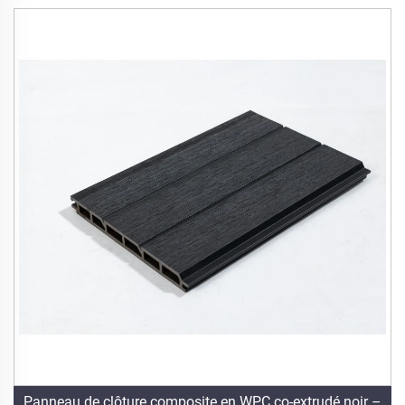
Panneau de clôture composite en WPC co-extrudé noir –