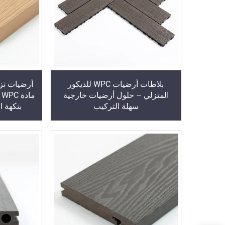
بلاطات أرضيات WPC للديكور
أرضيات تز
المنزلي – حلول أرضيات خارجية
م
سهلة التركيب
بنكهة ا
للاستخدام