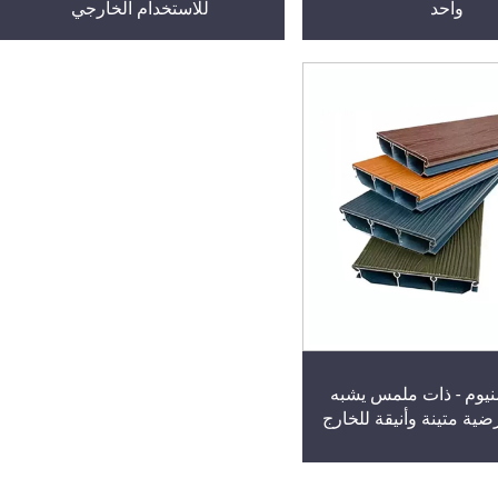
واحد
للاستخدام الخارجي
نيوم - ذات ملمس يشبه
ية متينة وأنيقة للخارج