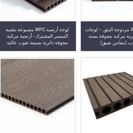
أرضية WPC مزدوجة البثق – لوحات
لوحة أرضية WPC مصنوعة بتقنية
رية مركبة مجوفة بستة
التبشير المشترك - أرضية مركبة
ب (مقاس ضيق)
مجوفة دائرية بسبعة ثقوب عالية
الجودة (الأكثر مبيعًا)