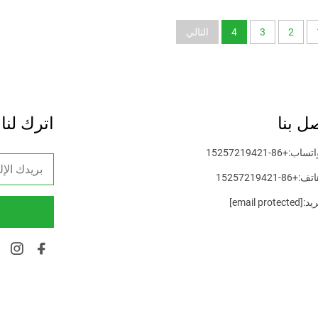
2
3
4
التالي
ل بنا
اترك لنا
اتساب:
+86-15257219421
اتف:
+86-15257219421
ريد:
[email protected]