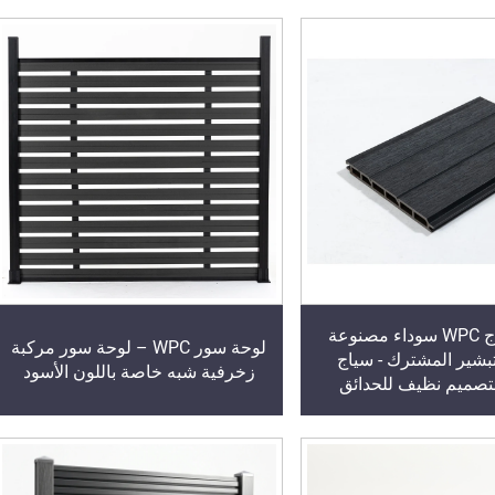
لوحة سياج WPC سوداء مصنوعة
لوحة سور WPC – لوحة سور مركبة
لتبشير المشترك - سياج
زخرفية شبه خاصة باللون الأسود
صميم نظيف للحدائق
والتراسات