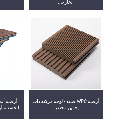
الخارجي
أرضية WPC صلبة - لوحة مركبة ذات
أرضية ألم
وجهين مخددين
الخشب، أرض