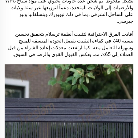
بشكل ملحوظ. تم شحن عدة حاويات تحتوي على مواد سياج WPC
والأرضيات إلى الولايات المتحدة، دعماً لتوزيعها عبر ستة ولايات
على الساحل الشرقي، بما في ذلك نيويورك وبنسلفانيا ونيو
جيرسي.
أفادت الفرق الاحترافية لتثبيت أنظمة ترسلام بتحقيق تحسين
بنسبة 40٪ في كفاءة التثبيت بفضل الجودة المتسقة للمنتج
وسهولة التعامل معه. كما ارتفعت معدلات إعادة الشراء من قبل
العملاء إلى 65٪، مما يعكس القبول القوي والرضا في السوق.