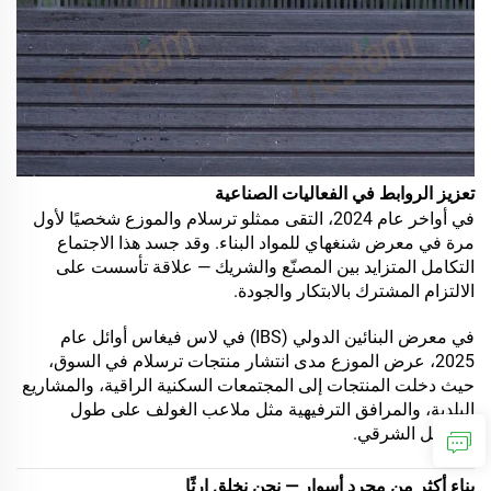
تعزيز الروابط في الفعاليات الصناعية
في أواخر عام 2024، التقى ممثلو ترسلام والموزع شخصيًا لأول
مرة في معرض شنغهاي للمواد البناء. وقد جسد هذا الاجتماع
التكامل المتزايد بين المصنّع والشريك — علاقة تأسست على
الالتزام المشترك بالابتكار والجودة.
في معرض البنائين الدولي (IBS) في لاس فيغاس أوائل عام
2025، عرض الموزع مدى انتشار منتجات ترسلام في السوق،
حيث دخلت المنتجات إلى المجتمعات السكنية الراقية، والمشاريع
البلدية، والمرافق الترفيهية مثل ملاعب الغولف على طول
الساحل الشرقي.
بناء أكثر من مجرد أسوار — نحن نخلق إرثًا