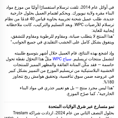
في أوائل عام 2014، تلقت ترسلام استفسارًا أوليًا من موزع مواد
البناء مقره ولاية نيويورك. وبحكم اهتمام العميل بحلول خارجية
جديدة، طلب عميل شحنة تجريبية بحاوية قياس 40 قدمًا من نظام
ترسلام للأرضيات WPC. وبعد التسليم والتركيب، كانت ملاحظاته
إيجابية للغاية:
"هذا المنتج لا يتطلب صيانة، ومقاوم للرطوبة ومقاوم للتشقق،
ويتفوق بشكل كامل على الخشب التقليدي في جميع الجوانب."
وإذ اشجع بهذه النتائج، قام العميل خلال أشهر بتوسيع طلبيته
لتشمل منتجات تريسليم.
سياج WPC
مثلّ هذا التحوّل نقطة تحول
حاسمة — فقد مكّن المتانة الفائقة والمظهر المميز للمنتجات
الخشبية البلاستيكية من تريسليم الموزع من التمييز بشكل كبير
في عروضه ضمن سوق تنافسية، وتحقيق هوامش ربح تتجاوز
180%.
"هذا ليس مجرد منتج — بل هو تغيير جذري في مواد البناء
الخارجية"، كما صرّح الموزع.
نمو متسارع عبر شرق الولايات المتحدة
بحلول النصف الثاني من عام 2024، ازدادت شراكة Treslam