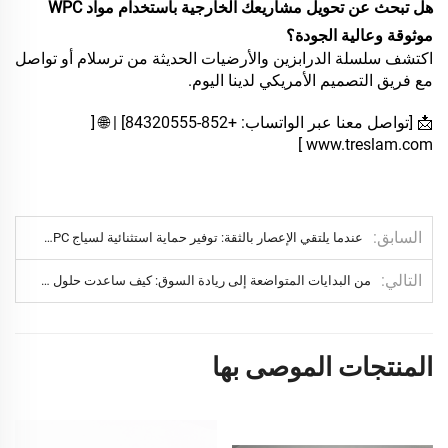
هل تبحث عن تحويل مشاريعك الخارجية باستخدام مواد WPC
موثوقة وعالية الجودة؟
اكتشف سلسلة الدرابزين والأرضيات الحديثة من ترسلام أو تواصل
مع فريق التصميم الأمريكي لدينا اليوم.
📩 [تواصل معنا عبر الواتساب: +852-84320555] | 🌐 [
]
www.treslam.com
السابق
عندما يلتقي الإعصار بالثقة: توفير حماية استثنائية لسياج WPC في المجتمعات الفاخرة بكاليفورنيا
التالي
من البدايات المتواضعة إلى ريادة السوق: كيف ساعدت حلول Treslam المخصصة العلامة التجارية الهولندية في النجاح
المنتجات الموصى بها