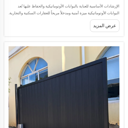
الإرشادات الأساسية للعناية بالبوابات الأوتوماتيكية والحفاظ عليها تُعد
البوابات الأوتوماتيكية ميزة أمنية ومدخلاً مريحاً للعقارات السكنية والتجارية.
وتحقيق صيانة مناسبة لهذه الأنظمة المتطورة يضمن استمراريتها في
عرض المزيد
الأداء...