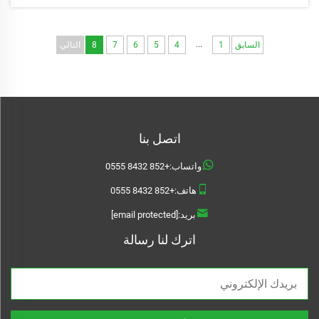
...
السابق
1
4
5
6
7
8
التالي
اتصل بنا
واتساب:
+852 8432 0555
هاتف:
+852 8432 0555
بريد:
[email protected]
اترك لنا رسالة