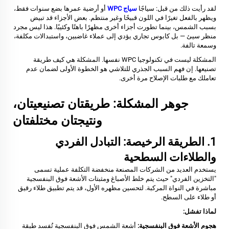
لقد رأيت ذلك من قبل: سياجًا
سياج WPC
أو أرضية عمرها بضع سنوات فقط،
ويظهر بالفعل تغيرًا في اللون قبيحًا وغير منتظم. بعض الأجزاء قد تبيض
بسبب الشمس، بينما تطورت أجزاء أخرى مظهرًا باهتًا وكئيبًا. هذا ليس مجرد
منظر سيئ — بل كابوس تجاري يؤدي إلى عملاء غاضبين، واستبدالات مكلفة،
وسمعة تالفة.
المشكلة ليست في تكنولوجيا WPC نفسها. المشكلة هي
كيف
طريقة
تصنيعها. إن فهم السبب الجذري للتلاشي هو الخطوة الأولى لضمان عدم
تعاملك مع طلبات الإصلاح مرة أخرى.
جوهر المشكلة: طريقتان تصنيعيتان،
ونتيجتان مختلفتان
1. الطريقة الرخيصة: التبادل الفردي
والطلاءات السطحية
يستخدم العديد من الشركات المصنعة منخفضة التكلفة عملية تسمى
"التخزين الفردي" حيث يتم خلط الأصباغ ومثبتات الأشعة فوق البنفسجية
مباشرة في النواة المركبة. لتحسين مظهره الأول، قد يتم تطبيق طلاء رقيق
أو طلاء على السطح.
لماذا تفشل:
هجوم الأشعة فوق البنفسجية:
أشعة الشمس فوق البنفسجية تُفسد طبقة