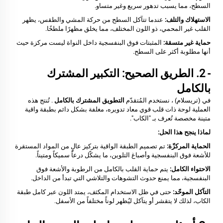
السطح، مما يسبب تدهور سريع وغير متساو.
الاستهلاك والتلف:
عندما تتآكل السطح من حركة المشي والطقس، يظهر
القلب غير المحمي، ذو اللون المختلف، مما يخلق مظهرًا ملطخًا.
حماية غير متسقة:
المثبتات فوق البنفسجية داخل النواة ليست مركزة حيث
أنها مطلوبة أكثر على السطح.
- 2. الطريق الصحيح: التكبير المشترك
بالكامل
في (تريسلام) ، نستخدم المُتقدّم
التطويق المشترك بالكامل
. تُنتج هذه
العملية لوحة ذات قلب قوي معاد تدويره، مغلفة بشكل دائم بطبقة واقية
متينة مخصصة تُعرف بـ "الكاب".
لماذا ينجح هذا الحل:
الحماية المركزّة:
تم تصميم الطبقة الواقية بتركيز عالٍ من المواد المستقرة
للأشعة فوق البنفسجية وأصباغ التلوين، ما يشكّل درعاً سميكاً ومتيناً.
الاحتواء الكامل:
يتم حماية القلب بالكامل من الرطوبة والأشعة فوق
البنفسجية، مما يمنع حدوث التشوهات والتلاشي التي تبدأ من الداخل.
التآكل الموحّد:
حتى في ظل الاستخدام المكثف، يمتد اللون عبر كامل طبقة
الكاب، لذلك لا يتقشر أو يتآكل ليُظهر لوناً مختلفاً من الأسفل.