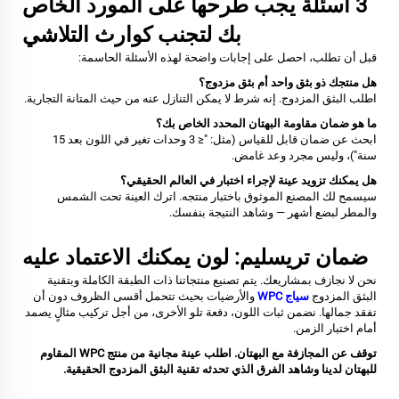
3 أسئلة يجب طرحها على المورد الخاص
بك لتجنب كوارث التلاشي
قبل أن تطلب، احصل على إجابات واضحة لهذه الأسئلة الحاسمة:
هل منتجك ذو بثق واحد أم بثق مزدوج؟
اطلب البثق المزدوج. إنه شرط لا يمكن التنازل عنه من حيث المتانة التجارية.
ما هو ضمان مقاومة البهتان المحدد الخاص بك؟
ابحث عن ضمان قابل للقياس (مثل: "≤ 3 وحدات تغير في اللون بعد 15
سنة")، وليس مجرد وعد غامض.
هل يمكنك تزويد عينة لإجراء اختبار في العالم الحقيقي؟
سيسمح لك المصنع الموثوق باختبار منتجه. اترك العينة تحت الشمس
والمطر لبضع أشهر — وشاهد النتيجة بنفسك.
ضمان تريسليم: لون يمكنك الاعتماد عليه
نحن لا نجازف بمشاريعك. يتم تصنيع منتجاتنا ذات الطبقة الكاملة وبتقنية
البثق المزدوج
سياج WPC
والأرضيات بحيث تتحمل أقسى الظروف دون أن
تفقد جمالها. نضمن ثبات اللون، دفعة تلو الأخرى، من أجل تركيب مثالٍ يصمد
أمام اختبار الزمن.
توقف عن المجازفة مع البهتان. اطلب عينة مجانية من منتج WPC المقاوم
للبهتان لدينا وشاهد الفرق الذي تحدثه تقنية البثق المزدوج الحقيقية.