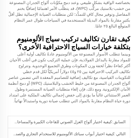
بخصائصه الواقية بشكلٍ طبيعي. وعند دمج مكوِّنات ألواح الجدران المصنوعة
من خشب-بلاستيك مركَّب (WPC)، قد يتطلَّب الأمر اهتمامًا إضافيًّا بختم
المفاصل وتوفير مجال كافٍ للتمدُّد؛ لكن متطلبات الصيانة الإجمالية تظل أقلَّ
بكثيرٍ مقارنةً بالمواد البديلة المستخدمة في السياجات طوال عمر النظام
المتوقَّع البالغ ٢٥ عامًا.
كيف تقارن تكاليف تركيب سياج الألومنيوم
بتكلفة خيارات السياج الاحترافية الأخرى؟
وبينما تتطلب الأسوار المصنوعة من الألومنيوم عادةً تكاليف أولية أعلى
للمواد مقارنةً بالبدائل الفولاذية، فإن عملية التركيب تكون في أغلب الأحيان
أكثر كفاءةً نظراً لخفة وزن المكونات وطرق التجميع الوحدوية. وتتراوح
تكاليف التركيب الاحترافية بين ٢٥ و٤٥ دولاراً أمريكيّاً لكل قدم خطي
للتكوينات القياسية، مع تكاليف إضافية للتصاميم المعقدة التي تتضمن عناصر
ألواح الجدران المصنوعة من خليط الخشب والبلاستيك (WPC) أو دمج أنظمة
الأمان الإلكترونية. ومع ذلك، فإن إلغاء متطلبات الصيانة المستمرة وطول
العمر الاستثنائي غالباً ما يؤدي إلى خفض إجمالي تكاليف الملكية على امتداد
دورة حياة النظام مقارنةً بالمواد التي تتطلب صيانة دورية واستبدالاً نهائياً.
السابق :
كيفية اختيار ألواح العزل الصوتي للقاعات الكبيرة والمساحات التجارية
التالي :
كيفية اختيار أبواب سبائك الألومنيوم للاستخدام التجاري والصناعي