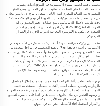
يتطلب تركيب أنظمة السياج الألومنيومية في الموقع أدوات وتقنيات
متخصصة للحفاظ على السلامة الإنشائية والمظهر الجمالي. وتمنع المثبتات
المصنوعة من الفولاذ المقاوم للصدأ التآكل الغلفاني الناتج عن تلامس معادن
غير متجانسة، بينما تضمن مركبات تثبيت الخيوط أن تبقى الوصلات محكمةً
تحت ظروف الأحمال الديناميكية. وتمنع عمليات الحفر المسبق وإزالة
الحواف الحادة (Deburring) تركّز الإجهادات التي قد تؤدي إلى انتشار
الشقوق في مكونات الألومنيوم المعرّضة لدورات الحرارة أو الاهتزاز
الميكانيكي.
تشمل بروتوكولات مراقبة الجودة أثناء التركيب التحقق من الأبعاد، وفحص
الاستقامة الرأسية (Plumbness)، وتفقد التشطيب في مراحل متعددة من
عملية التجميع. وتضمن المستويات الرقمية وأنظمة المحاذاة بالليزر هندسة
خط السياج بشكلٍ متسق، بينما تمنع مواصفات العزم المحددة للمثبتات
الميكانيكية الإحكام المفرط الذي قد يتسبب في تلف الخيوط أو إحداث
مناطق تركيز إجهادي. ويتضمّن الدمجُ
لوحة جدار WPC
المكونات تتطلب
اهتمامًا إضافيًا في تحديد مواقع المفاصل التوسعية وتفاصيل الإغلاق
لاستيعاب الحركة التفاضلية بين المواد.
توفر حماية الطقس أثناء التركيب الوقاية من تلوث مادة إغلاق المفاصل
بالرطوبة، وتضمن التصلب السليم لأنظمة اللصقات المستخدمة لتثبيت
المواد المركبة بالإطارات الألومنيومية. وتُستخدم أجهزة مراقبة درجة الحرارة
والرطوبة للتحقق من بقاء الظروف البيئية ضمن النطاقات المقبولة لتطبيق
المواد، بينما تحمي الأغطية الواقية الأجزاء المكتملة من حطام البناء
والأضرار المحتملة أثناء الأنشطة المتزامنة في الموقع.