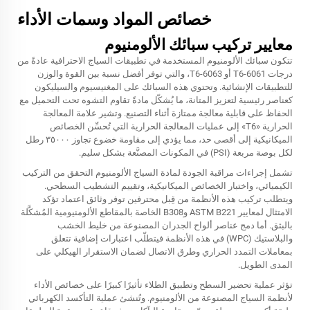
خصائص المواد وسمات الأداء
معايير تركيب سبائك الألومنيوم
تتكون سبائك الألومنيوم المستخدمة في تطبيقات السياج الاحترافية عادةً من
درجات 6061-T6 أو 6063-T6، والتي توفر أفضل نسبة بين القوة والوزن
للتطبيقات الإنشائية. وتحتوي هذه السبائك على المغنيسيوم والسيليكون
كعناصر رئيسية لتعزيز المتانة، ما يُشكّل مادةً تقاوم التشوه تحت التحميل مع
الحفاظ على قابلية معالجة ممتازة أثناء التصنيع. وتشير علامة المعالجة
الحرارية «T6» إلى عمليات المعالجة الحرارية التي تُحسِّن الخصائص
الميكانيكية إلى أقصى حد، مما يؤدي إلى مقاومة خضوع تجاوز ٣٥٠٠٠ رطل
لكل بوصة مربعة (PSI) في المكونات المصنَّعة بشكل سليم.
تشمل إجراءات مراقبة الجودة لمادة السياج الألومنيوم التحقق من التركيب
الكيميائي، واختبار الخصائص الميكانيكية، وتقييم التشطيب السطحي.
ويتطلب تركيب هذه الأنظمة من قِبل محترفين توفر وثائق اعتماد تؤكد
الامتثال لمعايير ASTM B221 وB308 الخاصة بالمقاطع الألومنيومية المُشكَّلة
بالبثق. أما دمج عناصر ألواح الجدران المصنوعة من خليط الخشب
والبلاستيك (WPC) في هذه الأنظمة فيتطلّب اعتبارات إضافية تتعلق
بمعاملات التمدد الحراري وطرق الاتصال لضمان الاستقرار الهيكلي على
المدى الطويل.
تؤثر عملية تحضير السطح وتطبيق الطلاء تأثيرًا كبيرًا على خصائص الأداء
لأنظمة السياج المصنوعة من الألومنيوم. وتُنشئ عملية التأكسد الكهربائي