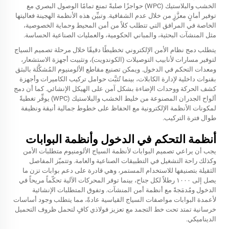
الخشب والبلاستيك (WPC) حواجزًا صلبةً تمنع تمامًا الوصول البصري مع
توفير أمانٍ معزَّزٍ من خلال عدم الشفافية. وتبيِّن هذه الأنظمة الهجينة فعاليتها
الخاصة في المرافق التي تتطلب كلاً من أمن المحيط وحماية الخصوصية،
مثل المنشآت البحثية، والمباني الحكومية، والعمليات الصناعية الحساسة.
يتطلب دمج نظام الأمن الإلكتروني تخطيطًا دقيقًا خلال مرحلة تصميم السياج
لتوفير مسارات لأنابيب التوصيلات (الكوندويت)، وتثبيت أجهزة الاستشعار،
ومعدات التحكم في الدخول. ويمكن تصنيع مقاطع الألومنيوم المُشكَّلة بالبثق
بقنوات داخلية لإدارة الكابلات، بينما تُثبَّت حوامل تركيب الكاميرات وأجهزة
كشف الحركة ووحدات الإضاءة بشكل آمن على الهيكل الإنشائي. كما أن دمج
ألواح الجدران المصنوعة من خليط الخشب والبلاستيك (WPC) يوفِّر تغطيةً
لمكونات الأنظمة الإلكترونية مع الحفاظ على خطوط جمالية أنيقة ونظيفة
طوال فترة التركيب.
أنظمة التحكم في الدخول وأنظمة البوابات
يجب أن يراعي تصميم البوابات لأنظمة السياج الألومنيوم متطلبات الأمن
وكذلك راحة التشغيل في التطبيقات الصناعية والعامة. وتتميّز المفاصل
الثقيلة بتصنيفها للاستخدام المستمر، وهي قادرة على دعم بوابات تزن ما
يصل إلى ١٠٠٠ رطلاً لكل جناح، بينما توفر المحركات الآلية تحكّماً مريحاً في
الدخول ومُدمَجةً مع أنظمة أمن المنشآت. وتفوق المتطلبات الإنشائية
لأعمدة البوابات مواصفات السياج القياسية عادةً، مما يتطلب وجود أساسات
خرسانية تمتد تحت خط التجمد مع تعزيز فولاذي كافٍ لتحمل ظروف التحميل
الديناميكي.