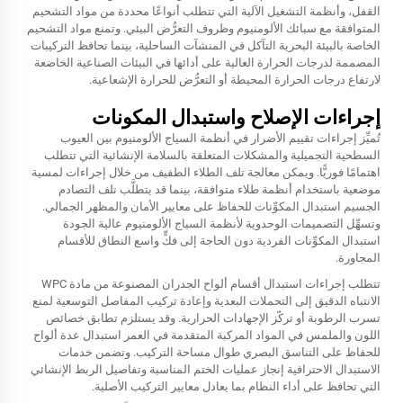
القفل، وأنظمة التشغيل الآلية التي تتطلب أنواعًا محددة من مواد التشحيم
المتوافقة مع سبائك الألومنيوم وظروف التعرُّض البيئي. وتمنع مواد التشحيم
الخاصة بالبيئة البحرية التآكل في المنشآت الساحلية، بينما تحافظ التركيبات
المصممة لدرجات الحرارة العالية على أدائها في البيئات الصناعية الخاضعة
لارتفاع درجات الحرارة المحيطة أو التعرُّض للحرارة الإشعاعية.
إجراءات الإصلاح واستبدال المكونات
تُميِّز إجراءات تقييم الأضرار في أنظمة السياج الألومنيوم بين العيوب
السطحية التجميلية والمشكلات المتعلقة بالسلامة الإنشائية التي تتطلب
اهتمامًا فوريًّا. ويمكن معالجة تلف الطلاء الطفيف من خلال إجراءات لمسية
موضعية باستخدام أنظمة طلاء متوافقة، بينما قد يتطلَّب تلف التصادم
الجسيم استبدال المكوِّنات للحفاظ على معايير الأمان والمظهر الجمالي.
وتسهِّل التصميمات الوحدوية لأنظمة السياج الألومنيوم عالية الجودة
استبدال المكوِّنات الفردية دون الحاجة إلى فكٍّ واسع النطاق للأقسام
المجاورة.
تتطلب إجراءات استبدال أقسام ألواح الجدران المصنوعة من مادة WPC
الانتباه الدقيق إلى التحملات البعدية وإعادة تركيب المفاصل التوسعية لمنع
تسرب الرطوبة أو تركّز الإجهادات الحرارية. وقد يستلزم تطابق خصائص
اللون والملمس في المواد المركبة المتقدمة في العمر استبدال عدة ألواح
للحفاظ على التناسق البصري طوال مساحة التركيب. وتضمن خدمات
الاستبدال الاحترافية إنجاز عمليات الختم المناسبة وتفاصيل الربط الإنشائي
التي تحافظ على أداء النظام بما يعادل معايير التركيب الأصلية.