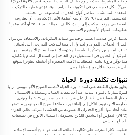
وتعقيد المشروع، حيث تتراوح تكاليف التركيب النموذجية بين ٢٥ و٤٥ دولارًا
أمريكيًّا لكل قدم خطي في التكوينات القياسية. وقد تؤدي عمليات التركيب
المعقدة التي تشمل عناصر ألواح الجدران المصنوعة من الخشب
البلاستيكي المركب (WPC)، أو دمج أنظمة الأمن الإلكتروني، أو الظروف
الصعبة في موقع التركيب إلى زيادة تكاليف العمالة بنسبة ٥٠٪ أو أكثر مقارنةً
بتطبيقات السياج الألومنيوم الأساسية.
تشمل فرص هندسة القيمة توحيد مواصفات المكونات، والاستفادة من مزايا
الشراء الجماعي للمواد، والجداول الزمنية للتركيب التدريجي التي تُحسّن
كفاءة المقاولين. وتمكّن الطبيعة الوحدوية لأنظمة السياج الألومنيومية من
التوسّع أو التعديل في المستقبل دون الحاجة إلى استبدال النظام بالكامل،
مما يوفّر مرونةً لتلبية المتطلبات الأمنية المتغيرة أو أنشطة تطوير الموقع
التي قد تحدث خلال دورة حياة المبنى.
تنبؤات تكلفة دورة الحياة
يُظهر تحليل التكلفة على امتداد دورة الحياة لأنظمة السياج الألومنيومي مزايا
كبيرةً مقارنةً بالمواد البديلة عند أخذ نفقات الصيانة ومتطلبات الاستبدال
والآثار التشغيلية في الاعتبار على فترات تقييم تمتد إلى 25 عاماً. ويؤدي
مقاومة الألومنيوم للتآكل إلى إلغاء دورات طلاء السياج الحديدي، بينما تمنع
ثبات أبعاد مواد ألواح الجدران المصنوعة من الخشب المركب عالي الجودة
(WPC) التقوّس أو التشقق اللذين يستلزمان استبدال الألواح في تطبيقات
السياج الخشبي.
تتفاوت الآثار المترتبة على تكاليف الطاقة الناتجة عن دمج أنظمة الإضاءة