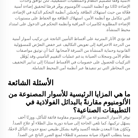
الأمنية وفقًا لتصميم النظام والمتطلبات التشغيلية، لكن توافق وحدات
الإضاءة LED مع أنظمة التثبيت الألومنيوم يوفّر فرصًا لتحقيق إضاءة أمنية
فعّالة من حيث استهلاك الطاقة. وتُحسّن أنظمة التحكم الذكية في الإضاءة،
التي تتكامل مع أنظمة الأمن، استهلاك الطاقة مع الحفاظ على مستويات
الإضاءة المطلوبة لكاميرات المراقبة وأنظمة التحكم في الدخول على امتداد
محيط المنشأة.
قد تؤدي الآثار المترتبة على أقساط التأمين الناتجة عن تركيب أسوار أمنية
من الدرجة الاحترافية إلى تعويض التكاليف عبر خفض التعرّض للمسؤولية
القانونية وحماية المنشأة من السرقة لأصحابها. كما أن توثيق مواصفات
نظام الأمن وسجلات الصيانة يدعم عمليات التقييم التأميني وقد يُؤهّل
التركيبات للحصول على خصومات في الأقساط استنادًا إلى تدابير التخفيف
من المخاطر التي تم تنفيذها عبر أنظمة أمن المحيط الشاملة.
الأسئلة الشائعة
ما هي المزايا الرئيسية للأسوار المصنوعة من
الألومنيوم مقارنةً بالبدائل الفولاذية في
التطبيقات الصناعية؟
توفر الأسوار المصنوعة من الألومنيوم مقاومة فائقة للتآكل، ووزنًا أخف
يسهّل تركيبها، كما تلغي الحاجة إلى صيانة دورية مثل الطلاء أو علاج الصدأ.
ويُكوّن هذا المعدن طبقة أكسيد واقية بشكل طبيعي تمنع حدوث التآكل لاحقًا،
بينما يتطلب الفولاذ صيانة مستمرة للطلاء لمنع الضرر الناتج عن الصدأ.