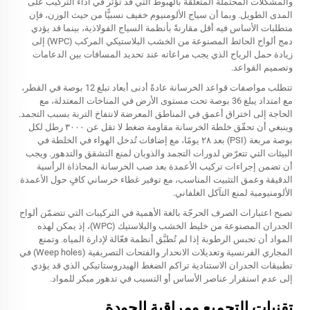
والمشكلات المحتملة المتعلقة بالهبوط التي قد تؤثر في أداء التركيب على
المدى الطويل. وبما أن سياج الألومنيوم خفيف نسبيًّا من حيث الوزن، فإن
متطلبات الأساس فيه أقل مقارنةً بأنظمة السياج الفولاذية، بينما قد يؤدي
دمج ألواح الحائط المصنوعة من الخشب البلاستيكي المركب (WPC) إلى
زيادة حمل الرياح الذي يجب مراعاته عند تحديد المسافات بين الدعامات
وتصميم القواعد.
تتطلب مواصفات قواعد الخرسانة عادةً أدنى أبعاد تبلغ 12 بوصة في القطر،
مع امتداد يبلغ 36 بوصة تحت مستوى الأرض في المناخات المعتدلة، مع
الحاجة إلى اختراق أعمق في المناطق المعرضة لانتفاخ التربة بسبب التجمد.
وينبغي أن تحقّق خلطة الخرسانة مقاومة ضغط لا تقل عن ٣٠٠٠ رطل لكل
بوصة مربعة (PSI) بعد ٢٨ يومًا، مع إضافات تُدخل الهواء في الخلطة في
البيئات التي تتعرّض لدورات التجمد والذوبان لمنع التشقق والتدهور. ويجب
أن تضمن إجراءات تركيب الأعمدة بعد صب الخرسانة المحاذاة الرأسية
الدقيقة وعمق التثبيت المناسب، مع توفير غطاء خرساني كافٍ حول الأعمدة
الألومنيومية لمنع التآكل الغلفاني.
تصبح اعتبارات الصرف الحرجّة بالغة الأهمية في التركيبات التي تتضمّن ألواح
الجدران المصنوعة من خليط الخشب والبلاستيك (WPC)، إذ يمكن لهذه
المواد أن تحبس الرطوبة إذا لم تُطبَّق أنظمة فعّالة لإدارة المياه. وتمنع
المجاري الفرنسية وتعديلات الانحدار والفتحات التصريفية (Weep holes) في
تطبيقات الجدران الاستنادية تراكم الضغط الهيدروستاتيكي الذي قد يؤدي
إلى عدم استقرار عناصر الأساس أو التسبب في تدهور مبكر للمواد.
تقنيات التجميع ومراقبة الجودة