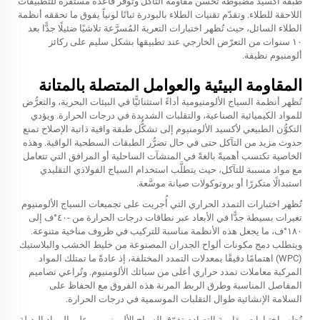
طبقة أكسيد مضبوطة تحسّن مقاومة التآكل وتوفر قاعدة مستقرة للتطبيقات
اللاحقة للطلاء. وتقدّم تقنيات الطلاء بالبودرة ثباتًا لونياً يفوق ما تحققه أنظمة
الطلاء السائل، حيث تُظهر اختبارات التعرية المُسرَّعة تلاشيًا ضئيلًا جدًّا بعد
١٠ سنوات من التعرّض الخارجي عند تطبيقها بشكل سليم على ركائز
ألومنيوم نظيفة.
المقاومة البيئية والعوامل المتصلة بالمتانة
تُظهر أنظمة السياج الألومنيومية أداءً استثنائيًّا في البيئات البحرية، والتعرُّض
للمواد الكيميائية الصناعية، والتقلبات الشديدة في درجات الحرارة. ويؤدي
التكوُّن الطبيعي لأكسيد الألومنيوم إلى تشكُّل طبقة واقية ذاتية الإصلاح تمنع
حدوث مزيد من التآكل حتى في حال تضرُّر الطبقات السطحية الواقية. وهذه
الخاصية تكتسب أهميةً بالغةً في المنشآت الساحلية أو المرافق التي تتعامل
مع مواد مسببة للتآكل، حيث يتطلَّب استخدام السياج الفولاذي التقليدي
استبدالًا متكررًا أو بروتوكولات صيانة موسَّعة.
تُظهر اختبارات التمدد الحراري التي أُجريت على تجميعات السياج الألومنيوم
تغيرات بسيطة جدًّا في الأبعاد عبر نطاقات درجات الحرارة من -٤٠°ف إلى
١٨٠°ف، ما يجعل هذه الأنظمة مناسبة للتركيب في ظروف مناخية متنوعة.
ويتطلب دمج مكونات ألواح الجدران المصنوعة من خليط الخشب والبلاستيك
(WPC) اهتمامًا دقيقًا بمعدلات التمدد المختلفة، إذ عادةً ما تمتلك المواد
المركبة معاملات تمدد حراري أعلى من سبائك الألومنيوم. وتُراعي تصاميم
المفاصل المناسبة وطرق الربط المرنة هذه الفروق مع الحفاظ على
السلامة الإنشائية طوال التقلبات الموسمية في درجات الحرارة.
تُظهر اختبارات مقاومة التصادم تفوّق السياج الألومنيومي على المواد البديلة