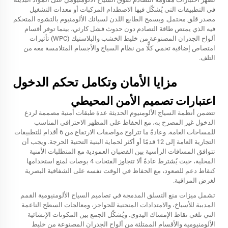
في التطبيقات التي يُشكّل فيها الاصطدام المركبات أو معدات التشغيل
مصدر قلق محتمل. ويسمح الطابع اللدن لسبائك الألومنيوم بالتشوه المتحكم
فيه الذي يمتص طاقة التصادم دون حدوث فشل كارثي، بينما توفر أقسام
ألواح الجدران المصنوعة من خليط الخشب والبلاستيك (WPC) تأثيرات
امتصاص إضافية تحمي كلًّا من نظام السياج والأجسام المتلامسة معه من
التلف.
مزايا الأمان وتكامل تحكم الدخول
اعتبارات تصميم الأمن المحيطي
تتضمن أنظمة السياج الألومنيوم الحديثة عدة طبقات أمنية مصممة لردع
الدخول غير المصرح به، مع الحفاظ على المظهر الاحترافي المناسب
للمساحات العامة. وعادةً ما تتراوح مواصفات الارتفاع من 6 أقدام للتطبيقات
التجارية العامة إلى 12 قدمًا أو أكثر لحماية البنية التحتية الحرجة. ويجب أن
تتوافق المسافات الرأسية بين القضبان العمودية مع المتطلبات الأمنية
المحلية، حيث يُشترط عادةً ألا تتجاوز الفتحات 4 بوصات لمنع استخدامها
كنقاط دعم للصعود، مع الحفاظ في الوقت نفسه على الشفافية البصرية
لغرض المراقبة.
تشمل ميزات منع التسلق المدمجة في تصاميم السياج الألومنيومية القمم
المدببة للأسياخ، والامتدادات المنحنية للحواجز، ومعالجات السطح الناعمة
التي تلغي نقاط الإمساك اليدوي. ويُشكّل الجمع بين المكونات الإنشائية
الألومنيومية والأقسام الممتلئة من ألواح الجدران المصنوعة من خليط