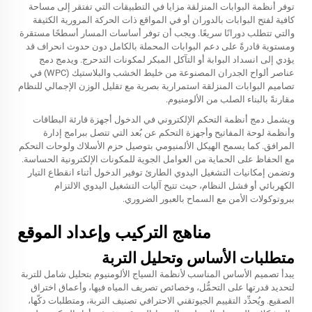
توفر أنظمة البوابات المنزلقة مزايا في التطبيقات التي تفتقر إلى مساحة
كافية لفتح البوابات بالدوران أو في المواقع ذات الحركة المرورية الكثيفة
والتي تتطلب دورانًا سريعًا. ويجب أن توفر أساسات المسار أسطحًا مستقرة
ومستوية قادرةً على دعم البوابات المحملة بالكامل دون حدوث انحراف قد
يؤدي إلى انسداد البوابة أو التآكل المبكر لمكونات التدحرج. ويدمج دمج
عناصر ألواح الجدران المصنوعة من خليط الخشب والبلاستيك (WPC) في
تصاميم البوابات المنزلقة استمرارية بصرية مع تقليل الوزن الإجمالي للنظام
مقارنةً بالبناء الصلب من الألومنيوم.
ويشمل دمج أنظمة التحكم الإلكتروني في الدخول أجهزة قارئة البطاقات
وأنظمة لوحة المفاتيح وأجهزة التحكم عن بُعد التي تتصل ببرامج إدارة
المرافق. كما يسمح الهيكل الألمنيومي بتوصيل حزم الأسلاك ولوحات التحكم
مع الحفاظ على الحماية من العوامل الجوية للمكونات الإلكترونية الحساسة.
وتضمن إمكانيات التشغيل اليدوي الطارئ توفير الدخول أثناء انقطاع التيار
الكهربائي أو فشل النظام، حيث تتيح آليات التشغيل اليدوي الالتزام
ببروتوكولات الأمن مع السماح بالعبور الضروري.
مناهج التركيب وإعداد الموقع
متطلبات الأساس وتحليل التربة
يبدأ تصميم الأساس المناسب لأنظمة السياج الألومنيوم بتحليل شامل للتربة
لتحديد قدرتها على التحمُّل، وخصائص تصريف المياه فيها، وأعماق اختراق
الصقيع. ويُحدِّد التقييم الجيوتقني الاحترافي تصنيف التربة، ومتطلبات دكّها،