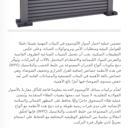
تتضمن عملية اختيار أسوار الألومنيوم في البيئات المهنية تقييمًا دقيقًا
للعوامل البيئية ومتطلبات الأمن وبروتوكولات الصيانة. وعلى عكس
التطبيقات السكنية، يجب أن تتحمل التثبيتات الصناعية الظروف القاسية
والتعرض للمواد الكيميائية والاصطدام المحتمل بالآلات أو المركبات. ويُوفِّر
دمج مكونات ألواح الجدران المصنوعة من خليط الخشب والبلاستيك (WPC)
في هذه الأنظمة خصائص إضافية للعزل الحراري وتخفيف الضوضاء، وهي
خصائص بالغة الأهمية في البيئات التصنيعية والمساحات العامة التي يُعد
خفض مستوى الضوضاء فيها أمرًا بالغ الأهمية.
تُقدِّم تركيبات سبائك الألومنيوم الحديثة مقاومةً فائقة للتآكل مقارنةً بالأسوار
الفولاذية التقليدية، لا سيما عند دمجها بتقنيات الطلاء المتقدمة. ويُنشئ
عملية طلاء المسحوق حاجزًا واقًٍا يحافظ على المظهر الجمالي والسلامة
الإنشائية على مدى فترات زمنية طويلة. وعند دمج هذه الأنظمة مع ألواح
الجدران المصنوعة من خليط الخشب والبلاستيك (WPC)، فإنها تُحقِّق
انتقالاتٍ سلسةً بين المناطق الوظيفية المختلفة مع الحفاظ على انسجام
بصريٍّ ثابتٍ طوال فترة التركيب.