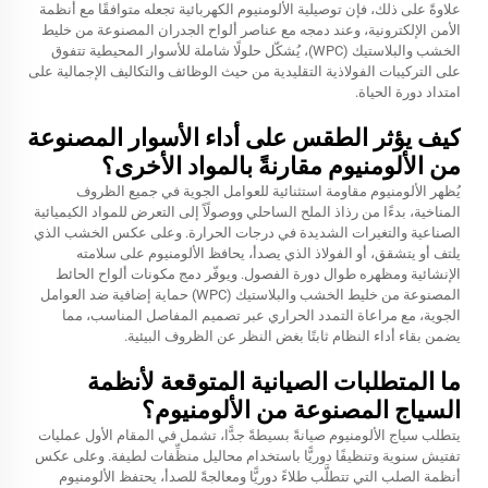
علاوةً على ذلك، فإن توصيلية الألومنيوم الكهربائية تجعله متوافقًا مع أنظمة
الأمن الإلكترونية، وعند دمجه مع عناصر ألواح الجدران المصنوعة من خليط
الخشب والبلاستيك (WPC)، يُشكّل حلولًا شاملة للأسوار المحيطية تتفوق
على التركيبات الفولاذية التقليدية من حيث الوظائف والتكاليف الإجمالية على
امتداد دورة الحياة.
كيف يؤثر الطقس على أداء الأسوار المصنوعة
من الألومنيوم مقارنةً بالمواد الأخرى؟
يُظهر الألومنيوم مقاومة استثنائية للعوامل الجوية في جميع الظروف
المناخية، بدءًا من رذاذ الملح الساحلي ووصولًاً إلى التعرض للمواد الكيميائية
الصناعية والتغيرات الشديدة في درجات الحرارة. وعلى عكس الخشب الذي
يلتف أو يتشقق، أو الفولاذ الذي يصدأ، يحافظ الألومنيوم على سلامته
الإنشائية ومظهره طوال دورة الفصول. ويوفّر دمج مكونات ألواح الحائط
المصنوعة من خليط الخشب والبلاستيك (WPC) حماية إضافية ضد العوامل
الجوية، مع مراعاة التمدد الحراري عبر تصميم المفاصل المناسب، مما
يضمن بقاء أداء النظام ثابتًا بغض النظر عن الظروف البيئية.
ما المتطلبات الصيانية المتوقعة لأنظمة
السياج المصنوعة من الألومنيوم؟
يتطلب سياج الألومنيوم صيانةً بسيطةً جدًّا، تشمل في المقام الأول عمليات
تفتيش سنوية وتنظيفًا دوريًّا باستخدام محاليل منظِّفات لطيفة. وعلى عكس
أنظمة الصلب التي تتطلَّب طلاءً دوريًّا ومعالجةً للصدأ، يحتفظ الألومنيوم