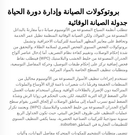
بروتوكولات الصيانة وإدارة دورة الحياة
جدولة الصيانة الوقائية
تتطلب أنظمة السياج المصنوعة من الألومنيوم صيانةً دنياً مقارنةً بالبدائل
المصنوعة من الفولاذ، ولكن الصيانة الوقائية المنظمة تطيل عمر الخدمة
وتحافظ على معايير المظهر المناسبة للتركيبات الاحترافية. وتشمل
بروتوكولات الفحص السنوي الفحص البصري لسلامة الطلاء، والتحقق من
شدة إحكام الوصلات، وتقييم كفاءة نظام التصريف. أما إدخال عناصر ألواح
الجدران المصنوعة من خليط الخشب والبلاستيك (WPC) فيتطلب نقاط
فحص إضافية تركز على إحكام طبقات التوصيل، وحركة المفاصل التوسعية،
ومتطلبات تنظيف السطح الخاصة بالمواد المركبة.
تستخدم إجراءات تنظيف الأسوار المصنوعة من الألومنيوم محاليل من
المنظفات الخفيفة وفرشًا ذات شعيرات ناعمة لإزالة الأوساخ والملوثات
المتراكمة دون الإضرار بالطلاءات الواقية. ويمكن استخدام تقنيات الغسل
عالي الضغط لإزالة التربة الكثيفة، لكن يجب التحكم في زوايا الرش وشدّة
الضغط لمنع تسرب المياه إلى مناطق الوصلات أو إلحاق الضرر بقوام سطح
ألواح الجدران المصنوعة من خليط الخشب والبلاستيك (WPC). ويعتمد تكرار
عمليات التنظيف على ظروف التعرّض البيئي، حيث تكون الجداول الربع
سنوية نموذجيةً للتركيبات الصناعية الحضرية، بينما يكفي التنظيف السنوي
للتطبيقات التجارية في المناطق suburban.
تتضمن متطلبات التشحيم للمكونات المتحركة مفاصل البوابات، وآليات