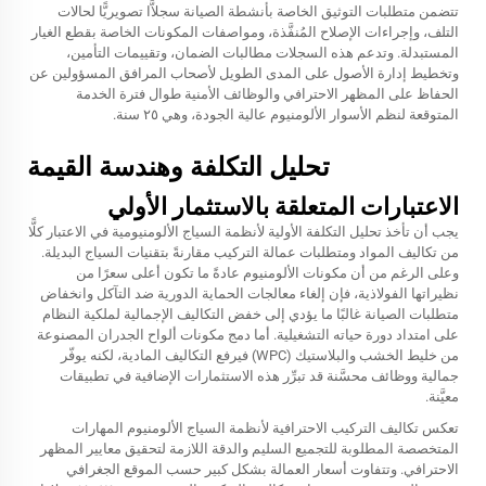
تتضمن متطلبات التوثيق الخاصة بأنشطة الصيانة سجلاًّا تصويريًّا لحالات
التلف، وإجراءات الإصلاح المُنفَّذة، ومواصفات المكونات الخاصة بقطع الغيار
المستبدلة. وتدعم هذه السجلات مطالبات الضمان، وتقييمات التأمين،
وتخطيط إدارة الأصول على المدى الطويل لأصحاب المرافق المسؤولين عن
الحفاظ على المظهر الاحترافي والوظائف الأمنية طوال فترة الخدمة
المتوقعة لنظم الأسوار الألومنيوم عالية الجودة، وهي ٢٥ سنة.
تحليل التكلفة وهندسة القيمة
الاعتبارات المتعلقة بالاستثمار الأولي
يجب أن تأخذ تحليل التكلفة الأولية لأنظمة السياج الألومنيومية في الاعتبار كلًّا
من تكاليف المواد ومتطلبات عمالة التركيب مقارنةً بتقنيات السياج البديلة.
وعلى الرغم من أن مكونات الألومنيوم عادةً ما تكون أعلى سعرًا من
نظيراتها الفولاذية، فإن إلغاء معالجات الحماية الدورية ضد التآكل وانخفاض
متطلبات الصيانة غالبًا ما يؤدي إلى خفض التكاليف الإجمالية لملكية النظام
على امتداد دورة حياته التشغيلية. أما دمج مكونات ألواح الجدران المصنوعة
من خليط الخشب والبلاستيك (WPC) فيرفع التكاليف المادية، لكنه يوفّر
جمالية ووظائف محسَّنة قد تبرِّر هذه الاستثمارات الإضافية في تطبيقات
معيَّنة.
تعكس تكاليف التركيب الاحترافية لأنظمة السياج الألومنيوم المهارات
المتخصصة المطلوبة للتجميع السليم والدقة اللازمة لتحقيق معايير المظهر
الاحترافي. وتتفاوت أسعار العمالة بشكل كبير حسب الموقع الجغرافي