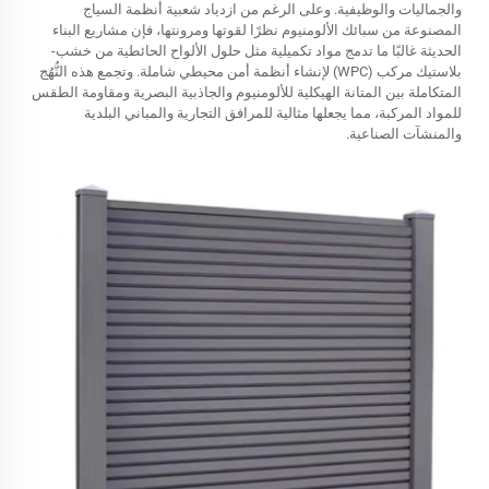
والجماليات والوظيفية. وعلى الرغم من ازدياد شعبية أنظمة السياج
المصنوعة من سبائك الألومنيوم نظرًا لقوتها ومرونتها، فإن مشاريع البناء
الحديثة غالبًا ما تدمج مواد تكميلية مثل حلول الألواح الحائطية من خشب-
بلاستيك مركب (WPC) لإنشاء أنظمة أمن محيطي شاملة. وتجمع هذه النُّهُج
المتكاملة بين المتانة الهيكلية للألومنيوم والجاذبية البصرية ومقاومة الطقس
للمواد المركبة، مما يجعلها مثالية للمرافق التجارية والمباني البلدية
والمنشآت الصناعية.