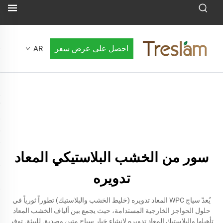
احصل على عرض سعر
AR
سور من الخشب البلاستيكي المعاد
تدويره
يُعدّ سياج WPC المعاد تدويره (خليط الخشب والبلاستيك) تطوراً ثورياً في
حلول الحواجز الخارجية المستدامة، حيث يجمع بين ألياف الخشب المعاد
تأهيلها والبلاستيك المعاد تدويره لإنشاء خيار سياج متين وصديق للبيئة. توفر