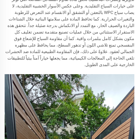
على خيارات السياج التقليدية. وعلى عكس الأسوار الخشبية التقليدية، لا
يصاب سياج WPC بالتعفن أو التشقق أو الانقسام عند التعرض للرطوبة
والتغيرات الحرارية. كما تحافظ المادة على سلامتها البنائية خلال الشتاءات
الباردة والصيف الحار، مع التمدد أو الانكماش بدرجة ضئيلة جداً. تتحقق هذه
الاستقرار الاستثنائي من خلال عمليات تصنيع متقدمة تضمن تغليف كل
مكون بشكل كامل ببلمرات واقية. كما أن مقاومة السياج للإشعاع فوق
البنفسجي تمنع تلاشي اللون أو تدهور السطح، مما يحافظ على مظهره
الجمالي لعقود. علاوةً على ذلك، فإن المقاومة الطبيعية للمادة ضد الحشرات
تلغي الحاجة إلى المعالجات الكيميائية، مما يجعلها خياراً آمناً بيئياً للتطبيقات
الخارجية على المدى الطويل.