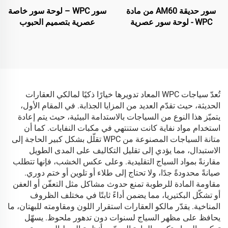
سور حديقة AM60 من مادة
سور WPC – لوحة سور خاصة
WPC - لوحة سور عصرية
عصرية بتصميم الحبوب
زخرفية باللون الأسود
المسطحة (باللون الأسود)
تُعدّ سياجات WPC المعاد تدويرها خيارًا ذكيًا لمالكي العقارات
الحديثة، حيث تقدّم العديد من المزايا الجذابة. في المقام الأول،
يتميّز هذا النوع من السياجات بالاستدامة البيئية، حيث يتم إعادة
استخدام مواد نفاية كانت ستنتهي في مكبات النفايات. كما أن
متانة السياجات المصنوعة من WPC تقلّل بشكل كبير الحاجة إلى
الاستبدال، مما يؤدي إلى تقليل التكاليف على المدى الطويل
مقارنةً بمواد السياج التقليدية. وعلى عكس الخشب، فإنها تتطلب
صيانةً محدودةً جدًا، ولا تحتاج إلى طلاء أو تلوين أو ختم دوري.
مقاومة المادة للرطوبة تمنع حدوث مشاكل مثل التعفّن أو العفن
أو تشكّل البكتيريا، مما يضمن أداءً ثابتًا في مختلف الظروف
المناخية. يقدّر مالكو العقارات استقرار اللون ومقاومته للبهتان، ما
يحافظ على مظهر السياج لسنوات دون تدهور ملحوظ. يسهّل