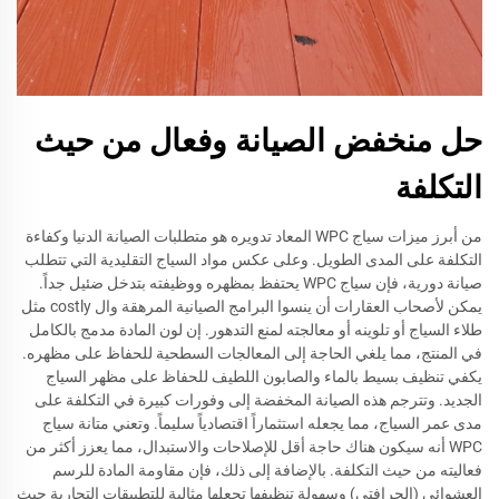
حل منخفض الصيانة وفعال من حيث
التكلفة
من أبرز ميزات سياج WPC المعاد تدويره هو متطلبات الصيانة الدنيا وكفاءة
التكلفة على المدى الطويل. وعلى عكس مواد السياج التقليدية التي تتطلب
صيانة دورية، فإن سياج WPC يحتفظ بمظهره ووظيفته بتدخل ضئيل جداً.
يمكن لأصحاب العقارات أن ينسوا البرامج الصيانية المرهقة وال costly مثل
طلاء السياج أو تلوينه أو معالجته لمنع التدهور. إن لون المادة مدمج بالكامل
في المنتج، مما يلغي الحاجة إلى المعالجات السطحية للحفاظ على مظهره.
يكفي تنظيف بسيط بالماء والصابون اللطيف للحفاظ على مظهر السياج
الجديد. وتترجم هذه الصيانة المخفضة إلى وفورات كبيرة في التكلفة على
مدى عمر السياج، مما يجعله استثماراً اقتصادياً سليماً. وتعني متانة سياج
WPC أنه سيكون هناك حاجة أقل للإصلاحات والاستبدال، مما يعزز أكثر من
فعاليته من حيث التكلفة. بالإضافة إلى ذلك، فإن مقاومة المادة للرسم
العشوائي (الجرافتي) وسهولة تنظيفها تجعلها مثالية للتطبيقات التجارية حيث