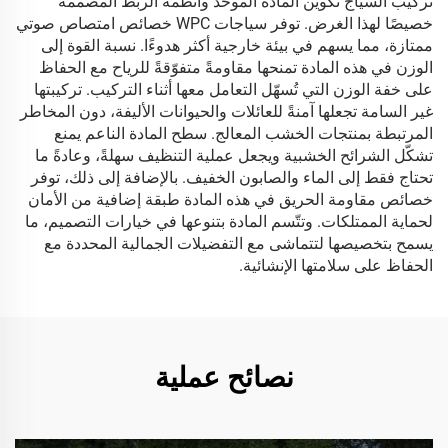
تركيب السياج تكوين المادة الموحّد وأنظمة الربط المصممة
خصيصًا لهذا الغرض. توفر سياجات WPC خصائص امتصاص صوتي
ممتازة، مما يسهم في بيئة خارجية أكثر هدوءًا. نسبة القوة إلى
الوزن في هذه المادة تمنحها مقاومةً متفوّقةً للرياح مع الحفاظ
على خفة الوزن التي تُسهّل التعامل معها أثناء التركيب. تركيبتها
غير السامة تجعلها آمنةً للعائلات والحيوانات الأليفة، دون المخاطر
المرتبطة بمنتجات الخشب المعالج. سطح المادة الناعم يمنع
تشكّل الشرائح الخشبية ويجعل عملية التنظيف سهلةً، وعادةً ما
تحتاج فقط إلى الماء والصابون الخفيف. بالإضافة إلى ذلك، توفر
خصائص مقاومة الحريق في هذه المادة طبقة إضافية من الأمان
لحماية الممتلكات. وتتّسم المادة بتنوعها في خيارات التصميم، ما
يسمح بتخصيصها لتتماشى مع التفضيلات الجمالية المحددة مع
الحفاظ على سلامتها الإنشائية.
نصائح عملية