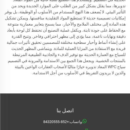
تدويرها، مما يقلل بشكل كبير من الطلب على الموارد الجديدة ويحد من
التأثير البيئي. لا يُضعف هذا النهج المستدام من الأسلوب أو الوظيفة، بل يوفر
إمكانيات تصميمية حديثة لا تستطيع المواد التقليدية منافستها. ويمكن تشكيل
هذه المادة إلى مختلف الملامح والأحبار، مما يسمح بتعابير معمارية متنوعة
مع الحفاظ على جودة ثابتة. ويكفل عملية التصنيع أن تحتفظ كل لوحة بأبعاد
دقيقة ونهايات ناعمة، مما يؤدي إلى مظهر احترافي وفاخر. وتتيح القدرة
على إنشاء أنماط وأحبار سطحية مختلفة للمصممين تحقيق تأثيرات جمالية
فريدة مع الاستفادة من المزايا العملية للمادة. ويتماشى المظهر الحديث
للسياج مع العمارة الحديثة مع توفير الدفء والجاذبية الطبيعية المرتبطة
بالمنتجات الخشبية. ويجعل هذا الجمع بين الاستدامة والمرونة في التصميم
سياج WPC المعاد تدويره خيارًا مثاليًا لأصحاب العقارات الواعين بالبيئة
والذين لا يريدون التفريط في الأسلوب من أجل الاستدامة.
اتصل بنا
واتساب:
+852-84320555