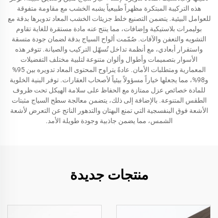
هذه التركيبة المبتكرة مظهراً طبيعياً يشبه الخشب مع مقاومة متفوقة
للعوامل البيئية. يتضمن التصنيع خلط جزيئات الخشب المعاد تدويرها بدقة مع
بوليمرات بلاستيكية وإضافات، مما ينتج عنه مادة مستقرة للغاية تقاوم
التشويه والتعفن والآفات. صُمّمت ألواح السياج بدقة لضمان جودة متسقة
واستقرار أبعادي، مع أنظمة تداخل تُسهّل التركيب والصيانة. تتوفر هذه
الأسوار بتصميمات وأطوال وألوان متنوعة لتلبية مختلف التفضيلات
المعمارية ومتطلبات الأمان. عادةً يتراوح المحتوى المعاد تدويره بين 95%
و98%، مما يجعلها خياراً مسؤولاً بيئياً لأصحاب العقارات. توفر البنية الخلوية
للمادة خصائص عزل ممتازة مع الحفاظ على سلامة الهيكل تحت ظروف
الطقس المتنوعة. بالإضافة إلى ذلك، يتضمن معالجة سطح السياج مثبتات
الأشعة فوق البنفسجية التي تمنع البهتان والتدهور الناتج عن التعرض لأشعة
الشمس، مما يضمن جاذبية وجودة طويلة الأمد.
منتجات جديدة