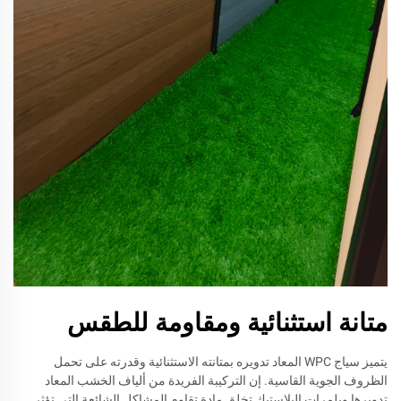
متانة استثنائية ومقاومة للطقس
يتميز سياج WPC المعاد تدويره بمتانته الاستثنائية وقدرته على تحمل
الظروف الجوية القاسية. إن التركيبة الفريدة من ألياف الخشب المعاد
تدويرها وبلمرات البلاستيك تخلق مادة تقاوم المشاكل الشائعة التي تؤثر