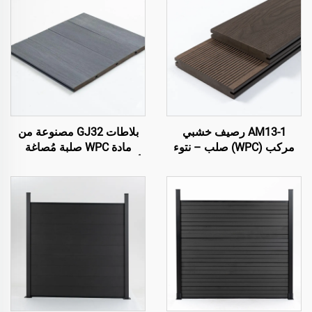
AM13-1 رصيف خشبي
بلاطات GJ32 مصنوعة من
مركب (WPC) صلب – نتوء
مادة WPC صلبة مُصاغة
ثلاثي الأبعاد على جانب واحد
بأسلوب مشترك – 138×22.5
مع شق
مم | بديل حديث للخشب