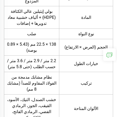
المزدوج
بولي إيثيلين عالي الكثافة
المادة
(HDPE) + ألياف خشبية معاد
تدويرها + إضافات
نوع النواة
صلب
138 × 22.5 مم (5.43 × 0.89
الحجم (العرض × الارتفاع)
بوصة)
2.2 متر / 2.9 متر / 3.6 متر /
خيارات الطول
حسب الطلب (حتى 5.8 متر)
نظام مشابك مدمجة من
تركيب
الفولاذ المقاوم للصدأ (مشابك
8 مم)
خشب الصندل، التيك، الأسود،
القيقب، الجوز، الرمادي
الألوان المتاحة
الفضي، الرمادي الفاتح،