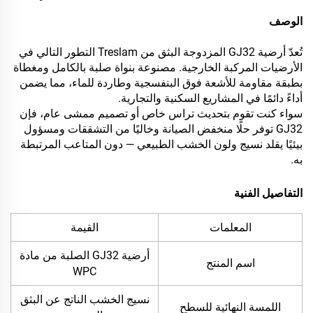
الوصف
تُعدّ أرضية GJ32 المزدوجة البثق من Treslam التطور التالي في
الأرضيات المركبة الخارجية. مصنوعة بنواة صلبة بالكامل ومغطاة
بطبقة مقاومة للأشعة فوق البنفسجية وطاردة للماء، مما يضمن
أداءً دائمًا في المشاريع السكنية والتجارية.
سواء كنت تقوم بتحديث تراس خاص أو تصميم ممشى عام، فإن
GJ32 توفر حلًا منخفض الصيانة وخاليًا من التشققات ومسؤول
بيئيًا يقلد نسيج ولون الخشب الطبيعي — دون المتاعب المرتبطة
به.
التفاصيل الفنية
المعلمات
القيمة
أرضية GJ32 الصلبة من مادة
اسم المنتج
WPC
نسيج الخشب الناتج عن البثق
اللمسة النهائية للسطح