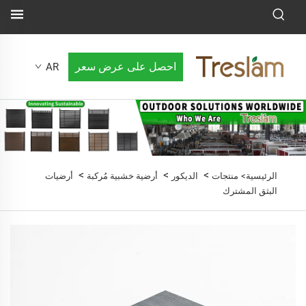
احصل على عرض سعر
AR
>
>
>
الرئيسية>
منتجات
الديكور
أرضية خشبية مُركبة
أرضيات
البثق المشترك