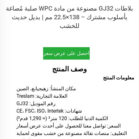
بلاطات GJ32 مصنوعة من مادة WPC صلبة مُصاغة
بأسلوب مشترك – 138×22.5 مم | بديل حديث
للخشب
احصل على عرض سعر
وصف المنتج
معلومات المنتج
مكان المنشأ: زهيجيانغ، الصين
العلامة التجارية: Treslam
رقم الموديل: GJ32
شهادات: CE، FSC، ISO، Intertek
الكمية الدنيا للطلب: 120 متر² (≈ 1,290 قدم²)
السعر: تواصل معنا للحصول على أحدث عرض أسعار
التغليف: منصات نقالة مصنوعة من خشب مقوى لحماية