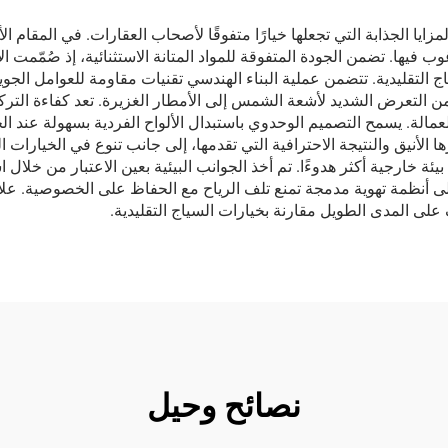
مزايا الجذابة التي تجعلها خيارًا متفوقًا لأصحاب العقارات. في المقام ا
فيها. تضمن الجودة المتفوقة للمواد المتانة الاستثنائية، إذ صُمّمت ال
ج التقليدية. تتضمن عملية البناء الهندسي تقنيات مقاومة للعوامل الجوي
 التعرض الشديد لأشعة الشمس إلى الأمطار الغزيرة. تعد كفاءة التركي
مالة. يسمح التصميم الوحدوي باستبدال الألواح الفردية بسهولة عند الح
ا الأنيق والنتيجة الاحترافية التي تقدمها، إلى جانب تنوع في الخيارات
ة خارجية أكثر هدوءًا. تم أخذ الجوانب البيئية بعين الاعتبار من خلال
واح على أنظمة تهوية مدمجة تمنع تلف الرياح مع الحفاظ على الخصوصية. علاو
 على المدى الطويل مقارنة بخيارات السياج التقليدية.
نصائح وحيل