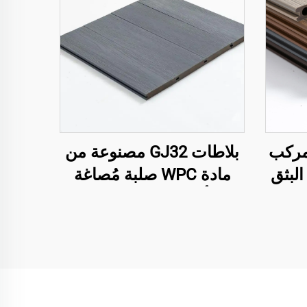
 مركب
بلاطات GJ32 مصنوعة من
 البثق
مادة WPC صلبة مُصاغة
صيف
بأسلوب مشترك –
ثقوب
138×22.5 مم | بديل حديث
يعًا)
للخشب