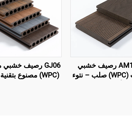
AM13-1 رصيف خشبي
GJ06 رصيف خشبي
مركب (WPC) صلب – نتوء
(WPC) مصنوع بتقنية
ي الأبعاد على جانب
المشترك – لوحة ر
واحد مع شق
دائرية مجوفة بسبعة 
عالية الجودة (الأكثر مب