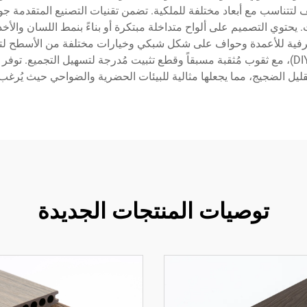
قدام، وتتوفر بطول مختلف لتتناسب مع أبعاد مختلفة للملكية. تضمن تقنيات التصنيع 
. يحتوي التصميم على ألواح متداخلة مبتكرة أو بناءً بنمط اللسان وال
 زخرفية للأعمدة وحواف على شكل شبكي وخيارات مختلفة من الأسطح لتت
ليتناسب مع الاستخدامات الاحترافية وذاتية التركيب (DIY)، مع ثقوب مُثقبة مسبقاً وقطع تثبيت مُ
ليل الضجيج، مما يجعلها مثالية للبيئات الحضرية والضواحي حيث يُر
توصيات المنتجات الجديدة