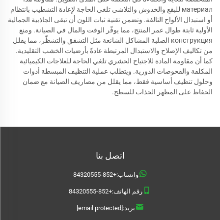
материал للبقع والخدوش والتلاشي تلغي الحاجة لإعادة التشطيب بانتظام
أو استبدال الألواح التالفة. وتضمن تقنية ثبات اللون أن تبقى الجاذبية الجمالية
الأولية ثابتة طوال عمر المنتج، مما يوفّر الوقت والمال في الصيانة. ومنع
конструкция الصلبة المشاكل الشائعة مثل التشقق والتشظّر، مما يقلل
من تكاليف الإصلاح والاستبدال المرتبطة عادةً بأرضيات الخشب التقليدية.
كما أن مقاومة المادة للاجتياح الحشري تلغي الحاجة للعلاجات الكيميائية
المكلفة والفحوصات الدورية. ويتطلب عملية التنظيف المبسطة أدوات
وحلول تنظيف أساسية فقط، مما يقلل من مصاريف الصيانة مع ضمان
الحفاظ على المظهر الجذاب للسطح.
اتصل بنا
واتساب:
+852-84320555
رقم الهاتف:
+852-84320555
بريد:
[email protected]