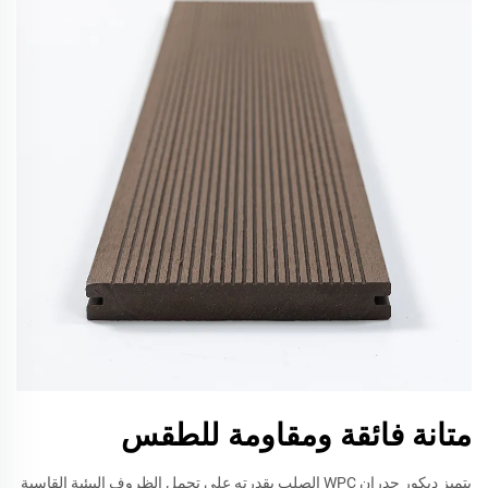
متانة فائقة ومقاومة للطقس
يتميز ديكور جدران WPC الصلب بقدرته على تحمل الظروف البيئية القاسية