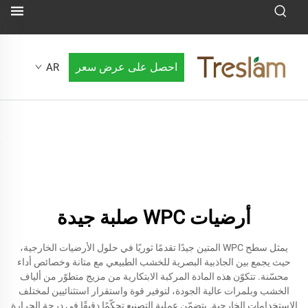
احصل على عرض سعر
AR
أرضيات WPC صلبة جيدة
يمثل سطح WPC المتين جيدًا تقدمًا ثوريًا في حلول الأرضيات الخارجية،
حيث يجمع بين الجاذبية البصرية للخشب الطبيعي مع متانة وخصائص أداء
محسّنة. تتكوّن هذه المادة المركبة الابتكارية من مزيج متطوّر من ألياف
الخشب وبلمرات عالية الجودة، لتوفير قوة واستقرار استثنائيين لمختلف
الاستخدامات الخارجية. يتضمّن عملية التصنيع تحكّمًا دقيقًا في درجة الحرارة