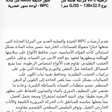
أرضية WPC مركبة صلبة من
سور حديقة AM60 من مادة
نوع GJ33 – 138×22.5 مم |
WPC - لوحة سور عصرية
أرضيات خارجية فاخرة
زخرفية باللون الأسود
تقدم أرضيات WPC الجيدة والصلبة العديد من المزايا الجذابة التي
تجعلها خيارًا متفوقًا للمساحات الخارجية. تتميز متانة المادة بشكل
استثنائي كأحد الفوائد الأساسية، حيث تحافظ الألواح على سلامتها
الهيكلية ومظهرها لعقود مع الحد الأدنى من الصيانة. وعلى عكس
الخشب التقليدي، تقاوم هذه الألواح امتصاص الرطوبة، مما يمنع
المشاكل الشائعة مثل التعفن والتورم والانحناء التي تؤثر على
تركيبات الخشب التقليدية. وتحافظ تقنية ثبات اللون على
الجماليات بشكل ثابت، مما يلغي الحاجة إلى التلوين أو الدهن
المنتظم. تتسم متطلبات الصيانة بالبساطة الكبيرة، وعادة ما
تقتصر على التنظيف الدوري بالماء والصابون للحفاظ على مظهر
الأرضية نظيفًا. توفر البنية الصلبة استقرارًا وسعة تحمل أفضل،
مما يجعلها مناسبة للمناطق ذات الحركة المرورية الكثيفة والأثاث
الخارجي الثقيل. وتوفر الملمس السطحي المُصمم مقاومة