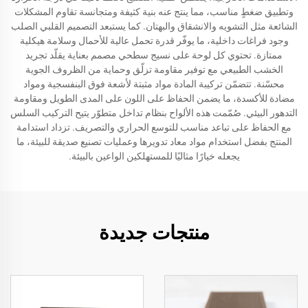
وتطبيق ضغطٍ مناسب، مما ينتج عنه بنية كثيفة ومتجانسة تقاوم المشكلات
الشائعة مثل التشويه والانشقاق والبهتان. كما يستبعد التصميم القلبي الصلب
وجود فراغات داخلية، ما يوفّر قدرة تحمل عالية للأحمال وسلامة هيكلية
ممتازة. تحتوي كل لوحة على نسيج سطحي مصمم بعناية يقلّد تجريد
الخشب الطبيعي مع توفير مقاومة تزلّق وحماية من الظروف الجوية
محسّنة. تتضمّن تركيبة المادة مواد مثبتة لأشعة فوق البنفسجية ومواد
مضادة للأكسدة، ما يضمن الحفاظ على اللون على المدى الطويل ومقاومة
التدهور البيئي. صُمّمت هذه الألواح بنظام تداخل متطوّر يتيح التركيب السلس
مع الحفاظ على تباعد مناسب للتوسع الحراري والتصريف. تزداد استدامة
المنتج بفضل استخدام مواد معاد تدويرها وعمليات تصنيع صديقة للبيئة، ما
يجعله خيارًا مثاليًا للمستهلكين الواعين بالبيئة.
منتجات جديدة