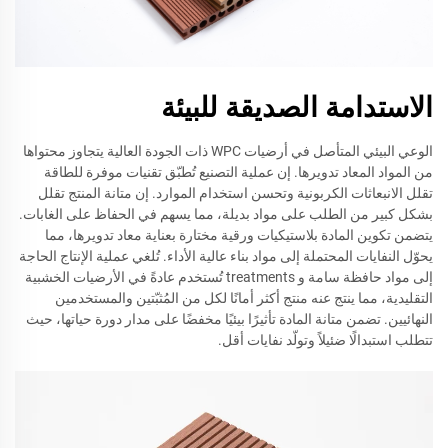
الاستدامة الصديقة للبيئة
الوعي البيئي المتأصل في أرضيات WPC ذات الجودة العالية يتجاوز محتواها
من المواد المعاد تدويرها. إن عملية التصنيع تُطبّق تقنيات موفرة للطاقة
تقلل الانبعاثات الكربونية وتحسن استخدام الموارد. إن متانة المنتج تقلل
بشكل كبير من الطلب على مواد بديلة، مما يسهم في الحفاظ على الغابات.
يتضمن تكوين المادة بلاستيكيات ورقية مختارة بعناية معاد تدويرها، مما
يحوّل النفايات المحتملة إلى مواد بناء عالية الأداء. تُلغي عملية الإنتاج الحاجة
إلى مواد حافظة سامة و treatments تُستخدم عادةً في الأرضيات الخشبية
التقليدية، مما ينتج عنه منتج أكثر أمانًا لكل من المُثبّتين والمستخدمين
النهائيين. تضمن متانة المادة تأثيرًا بيئيًا مخفضًا على مدار دورة حياتها، حيث
تتطلب استبدالًا ضئيلاً وتولّد نفايات أقل.