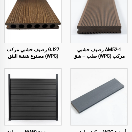
AM52-1 رصيف خشبي
GJ27 رصيف خشبي مركب
مركب (WPC) صلب – شق
(WPC) مصنوع بتقنية البثق
على كلا الجانبين
المشترك – لوحة رصيف
خارجي دائرية مجوفة بستة
ثقوب (تصميم نحيف)