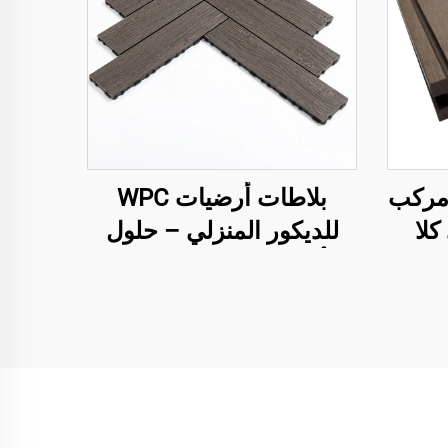
 مركب
بلاطات أرضيات WPC
كلا
للديكور المنزلي – حلول
وف
أرضيات خارجية سهلة
التركيب