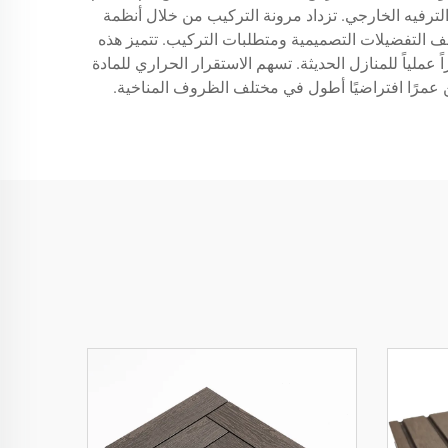
ترفيه الخارجي. تزداد مرونة التركيب من خلال أنظمة
تلف التفضيلات التصميمية ومتطلبات التركيب. تتميز هذه
 من الت sealing أو التلوين المنتظم، مما يجعلها خياراً عملياً للمنازل الحديثة. تسهم الاستقرار الحراري للمادة
مرًا افتراضيًا أطول في مختلف الظروف المناخية.