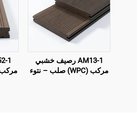
AM13-1 رصيف خشبي
مركب (WPC) صلب – نتوء
ثلاثي الأبعاد على جانب
ع
واحد مع شق