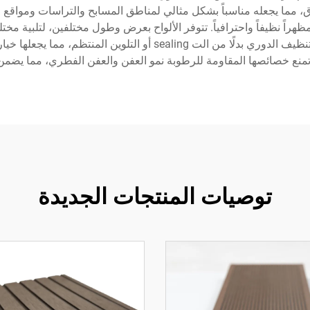
ما يجعله مناسباً بشكل مثالي لمناطق المسابح والتراسات ومواقع ال
ظهراً نظيفاً واحترافياً. تتوفر الألواح بعرض وطول مختلفين، لتلبية مخ
الألواح بخصائص صيانة منخفضة، حيث تحتاج فقط إلى التنظيف الدوري بدلًا
ع خصائصها المقاومة للرطوبة نمو العفن والعفن الفطري، مما يضمن ع
توصيات المنتجات الجديدة