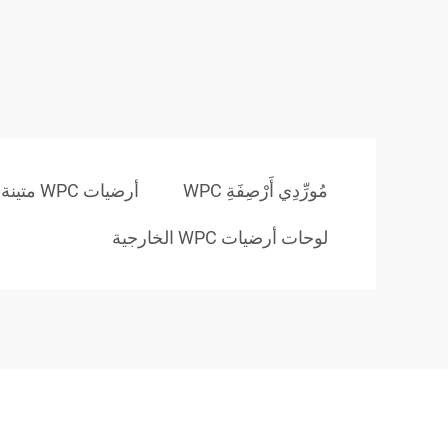
مُورِّدِي أَرْصِفَةِ WPC
أرضيات WPC متينة
لوحات أرضيات WPC الخارجية