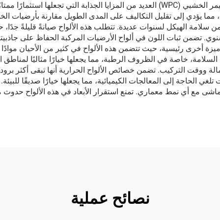
تقدم ألواح الأرضيات الخارجية المصنوعة من مركب البوليمر الخشبي (WPC) العديد من المزاي
ال، مما يؤدي إلى تقليل التكاليف على المدى الطويل مقارنة بأرضيات الخ
ن سلامة الهيكل لسنوات عديدة. تتطلب هذه الألواح صيانةً قليلةً جدًا،
لسنوي. تضمن ثبات اللون في ألواح الأرضيات المركبة الحفاظ على جاذبيته
ميزة أخرى رئيسية، حيث تتضمن هذه الألواح في كثير من الأحيان موادًا 
من السلامة، خاصة في الظروف الرطبة، مما يجعلها خيارًا مثاليًا لمناط
الة ووقت التركيب. تضمن خصائص الألواح الحرارية أنها تبقى أكثر برودة
غي الحاجة إلى المعالجات الكيميائية، مما يجعلها خيارًا صديقًا للبيئة
شى مع أي نمط معماري. تمنع استقرار الأبعاد في هذه الألواح حدوث 
نصائح عملية