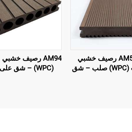
AM52-1 رصيف خشبي
AM94 رصيف خشبي
مركب (WPC) صلب – شق
(WPC) – شق على 
لى كلا الجانبين
الجانبين، قلب مج
(140×25 مم)