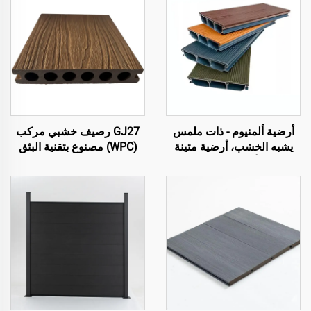
أرضية ألمنيوم - ذات ملمس
GJ27 رصيف خشبي مركب
يشبه الخشب، أرضية متينة
(WPC) مصنوع بتقنية البثق
وأنيقة للخارج
المشترك – لوحة رصيف
خارجي دائرية مجوفة بستة
ثقوب (تصميم نحيف)