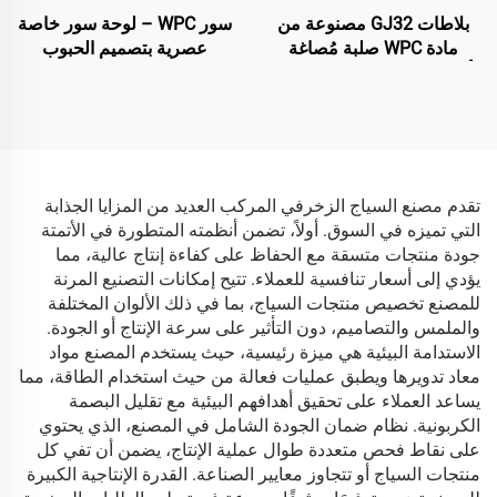
بلاطات GJ32 مصنوعة من
سور WPC – لوحة سور خاصة
مادة WPC صلبة مُصاغة
عصرية بتصميم الحبوب
بأسلوب مشترك – 138×22.5
المسطحة (باللون الأسود)
مم | بديل حديث للخشب
تقدم مصنع السياج الزخرفي المركب العديد من المزايا الجذابة
التي تميزه في السوق. أولاً، تضمن أنظمته المتطورة في الأتمتة
جودة منتجات متسقة مع الحفاظ على كفاءة إنتاج عالية، مما
يؤدي إلى أسعار تنافسية للعملاء. تتيح إمكانات التصنيع المرنة
للمصنع تخصيص منتجات السياج، بما في ذلك الألوان المختلفة
والملمس والتصاميم، دون التأثير على سرعة الإنتاج أو الجودة.
الاستدامة البيئية هي ميزة رئيسية، حيث يستخدم المصنع مواد
معاد تدويرها ويطبق عمليات فعالة من حيث استخدام الطاقة، مما
يساعد العملاء على تحقيق أهدافهم البيئية مع تقليل البصمة
الكربونية. نظام ضمان الجودة الشامل في المصنع، الذي يحتوي
على نقاط فحص متعددة طوال عملية الإنتاج، يضمن أن تفي كل
منتجات السياج أو تتجاوز معايير الصناعة. القدرة الإنتاجية الكبيرة