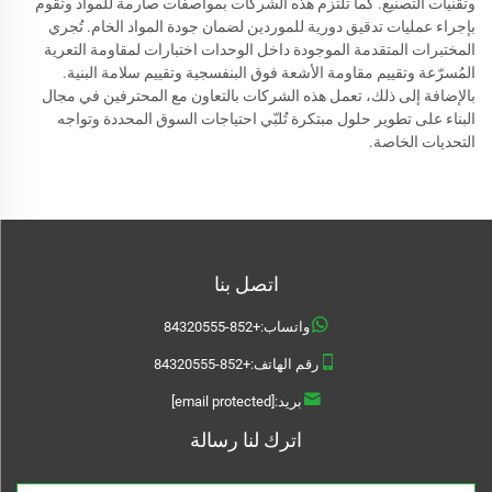
وتقنيات التصنيع. كما تلتزم هذه الشركات بمواصفات صارمة للمواد وتقوم
بإجراء عمليات تدقيق دورية للموردين لضمان جودة المواد الخام. تُجري
المختبرات المتقدمة الموجودة داخل الوحدات اختبارات لمقاومة التعرية
المُسرّعة وتقييم مقاومة الأشعة فوق البنفسجية وتقييم سلامة البنية.
بالإضافة إلى ذلك، تعمل هذه الشركات بالتعاون مع المحترفين في مجال
البناء على تطوير حلول مبتكرة تُلبّي احتياجات السوق المحددة وتواجه
التحديات الخاصة.
اتصل بنا
واتساب:
+852-84320555
رقم الهاتف:
+852-84320555
بريد:
[email protected]
اترك لنا رسالة