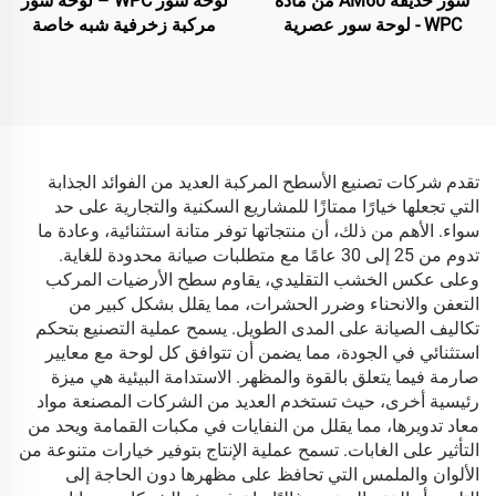
سور حديقة AM60 من مادة
لوحة سور WPC – لوحة سور
WPC - لوحة سور عصرية
مركبة زخرفية شبه خاصة
زخرفية باللون الأسود
باللون الأسود
تقدم شركات تصنيع الأسطح المركبة العديد من الفوائد الجذابة
التي تجعلها خيارًا ممتازًا للمشاريع السكنية والتجارية على حد
سواء. الأهم من ذلك، أن منتجاتها توفر متانة استثنائية، وعادة ما
تدوم من 25 إلى 30 عامًا مع متطلبات صيانة محدودة للغاية.
وعلى عكس الخشب التقليدي، يقاوم سطح الأرضيات المركب
التعفن والانحناء وضرر الحشرات، مما يقلل بشكل كبير من
تكاليف الصيانة على المدى الطويل. يسمح عملية التصنيع بتحكم
استثنائي في الجودة، مما يضمن أن تتوافق كل لوحة مع معايير
صارمة فيما يتعلق بالقوة والمظهر. الاستدامة البيئية هي ميزة
رئيسية أخرى، حيث تستخدم العديد من الشركات المصنعة مواد
معاد تدويرها، مما يقلل من النفايات في مكبات القمامة ويحد من
التأثير على الغابات. تسمح عملية الإنتاج بتوفير خيارات متنوعة من
الألوان والملمس التي تحافظ على مظهرها دون الحاجة إلى