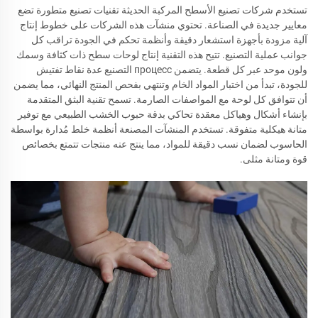
تستخدم شركات تصنيع الأسطح المركبة الحديثة تقنيات تصنيع متطورة تضع
معايير جديدة في الصناعة. تحتوي منشآت هذه الشركات على خطوط إنتاج
آلية مزودة بأجهزة استشعار دقيقة وأنظمة تحكم في الجودة تراقب كل
جوانب عملية التصنيع. تتيح هذه التقنية إنتاج لوحات سطح ذات كثافة وسمك
ولون موحد عبر كل قطعة. يتضمن процесс التصنيع عدة نقاط تفتيش
للجودة، تبدأ من اختبار المواد الخام وتنتهي بفحص المنتج النهائي، مما يضمن
أن تتوافق كل لوحة مع المواصفات الصارمة. تسمح تقنية البثق المتقدمة
بإنشاء أشكال وهياكل معقدة تحاكي بدقة حبوب الخشب الطبيعي مع توفير
متانة هيكلية متفوقة. تستخدم المنشآت المصنعة أنظمة خلط مُدارة بواسطة
الحاسوب لضمان نسب دقيقة للمواد، مما ينتج عنه منتجات تتمتع بخصائص
قوة ومتانة مثلى.