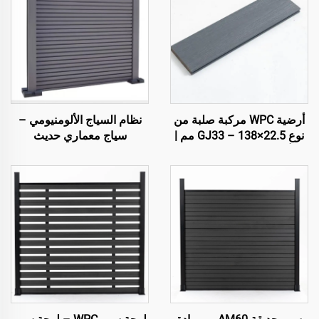
أرضية WPC مركبة صلبة من
نظام السياج الألومنيومي –
نوع GJ33 – 138×22.5 مم |
سياج معماري حديث
أرضيات خارجية فاخرة